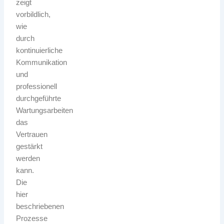
zeigt
vorbildlich,
wie
durch
kontinuierliche
Kommunikation
und
professionell
durchgeführte
Wartungsarbeiten
das
Vertrauen
gestärkt
werden
kann.
Die
hier
beschriebenen
Prozesse