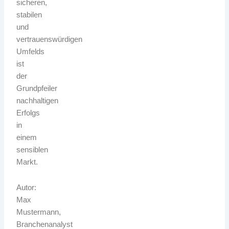
sicheren,
stabilen
und
vertrauenswürdigen
Umfelds
ist
der
Grundpfeiler
nachhaltigen
Erfolgs
in
einem
sensiblen
Markt.
Autor:
Max
Mustermann,
Branchenanalyst