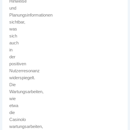
Hinweise
und
Planungsinformationen
sichtbar,
was
sich
auch
in
der
positiven
Nutzerresonanz
widerspiegelt.
Die
Wartungsarbeiten,
wie
etwa
die
Casinolo
wartungsarbeiten,