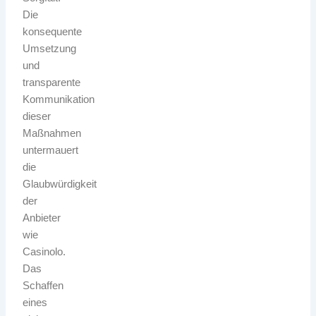
Die
konsequente
Umsetzung
und
transparente
Kommunikation
dieser
Maßnahmen
untermauert
die
Glaubwürdigkeit
der
Anbieter
wie
Casinolo.
Das
Schaffen
eines