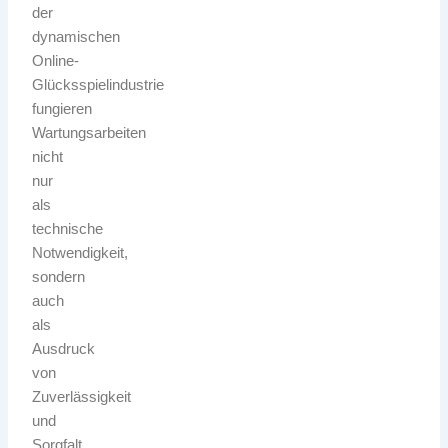
der
dynamischen
Online-
Glücksspielindustrie
fungieren
Wartungsarbeiten
nicht
nur
als
technische
Notwendigkeit,
sondern
auch
als
Ausdruck
von
Zuverlässigkeit
und
Sorgfalt.