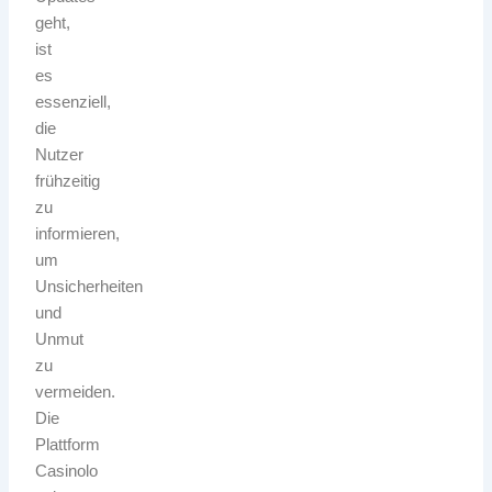
geht,
ist
es
essenziell,
die
Nutzer
frühzeitig
zu
informieren,
um
Unsicherheiten
und
Unmut
zu
vermeiden.
Die
Plattform
Casinolo