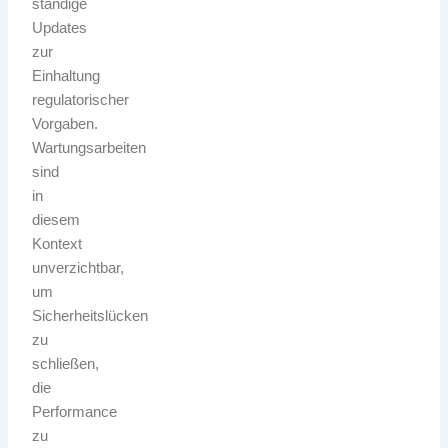
ständige
Updates
zur
Einhaltung
regulatorischer
Vorgaben.
Wartungsarbeiten
sind
in
diesem
Kontext
unverzichtbar,
um
Sicherheitslücken
zu
schließen,
die
Performance
zu