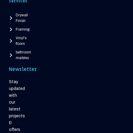
Services
Drywall
Finish
Framing
Vinyl's
floors
bathroom
marbles
Newsletter
Stay
updated
with
our
latest
projects
&
offers.