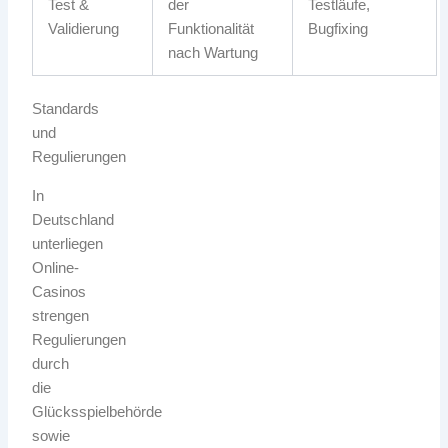
Test &
der
Testläufe,
Validierung
Funktionalität
Bugfixing
nach Wartung
Standards
und
Regulierungen
In
Deutschland
unterliegen
Online-
Casinos
strengen
Regulierungen
durch
die
Glücksspielbehörde
sowie