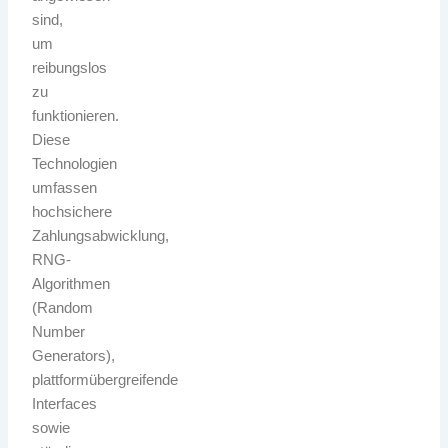
sind,
um
reibungslos
zu
funktionieren.
Diese
Technologien
umfassen
hochsichere
Zahlungsabwicklung,
RNG-
Algorithmen
(Random
Number
Generators),
plattformübergreifende
Interfaces
sowie