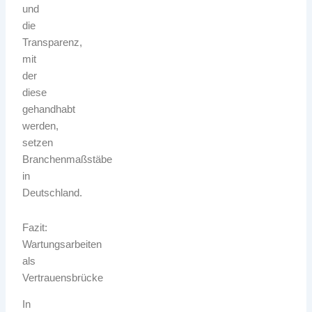
und
die
Transparenz,
mit
der
diese
gehandhabt
werden,
setzen
Branchenmaßstäbe
in
Deutschland.
Fazit:
Wartungsarbeiten
als
Vertrauensbrücke
In