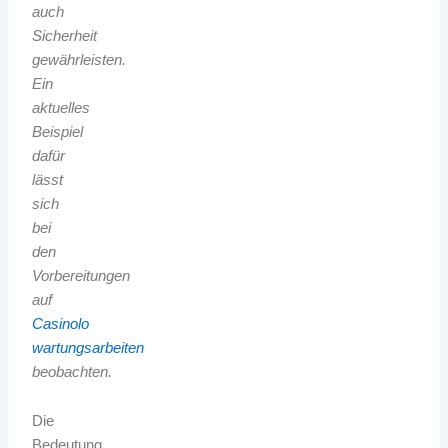
auch
Sicherheit
gewährleisten.
Ein
aktuelles
Beispiel
dafür
lässt
sich
bei
den
Vorbereitungen
auf
Casinolo
wartungsarbeiten
beobachten.
Die
Bedeutung