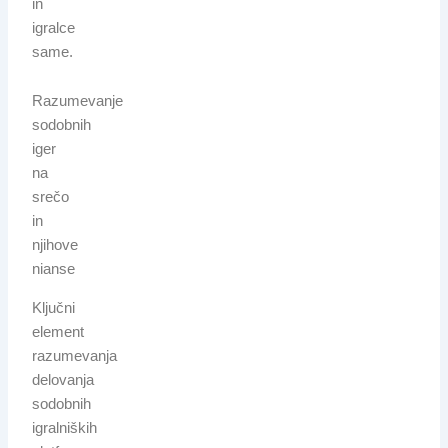
in
igralce
same.
Razumevanje
sodobnih
iger
na
srečo
in
njihove
nianse
Ključni
element
razumevanja
delovanja
sodobnih
igralniških