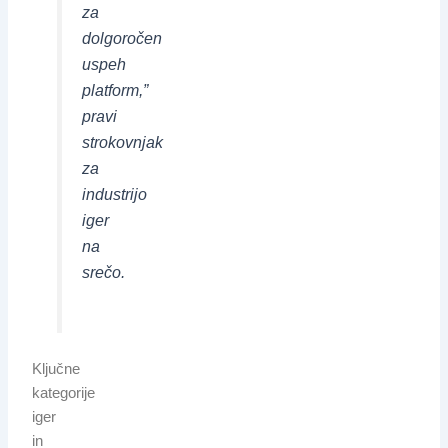
za
dolgoročen
uspeh
platform,”
pravi
strokovnjak
za
industrijo
iger
na
srečo.
Ključne
kategorije
iger
in