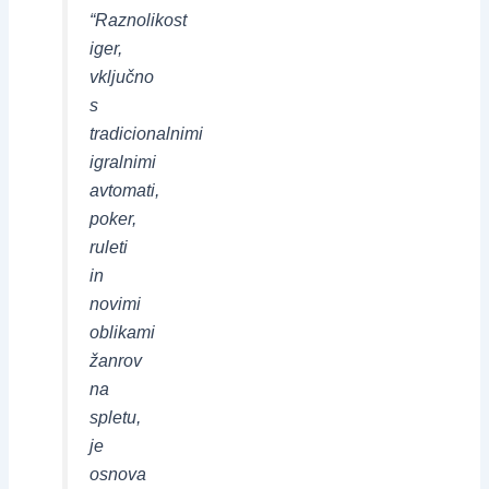
“Raznolikost
iger,
vključno
s
tradicionalnimi
igralnimi
avtomati,
poker,
ruleti
in
novimi
oblikami
žanrov
na
spletu,
je
osnova