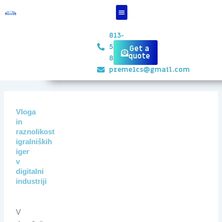
Skip
to
content
813-
551-
Get a
quote
8834
preme1cs@gmail.com
Vloga
in
raznolikost
igralniških
iger
v
digitalni
industriji
V