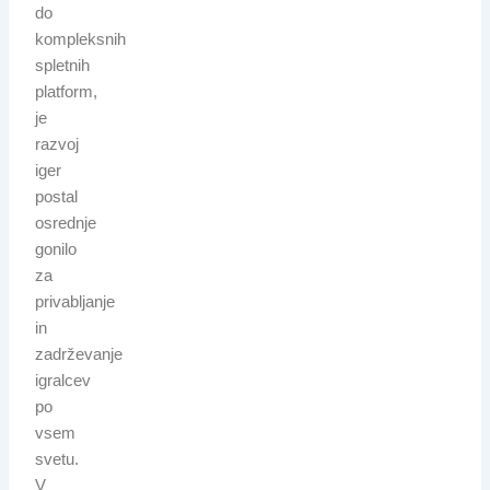
do
kompleksnih
spletnih
platform,
je
razvoj
iger
postal
osrednje
gonilo
za
privabljanje
in
zadrževanje
igralcev
po
vsem
svetu.
V