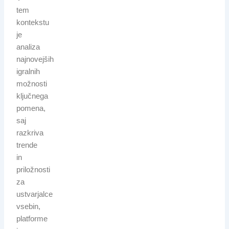
tem
kontekstu
je
analiza
najnovejših
igralnih
možnosti
ključnega
pomena,
saj
razkriva
trende
in
priložnosti
za
ustvarjalce
vsebin,
platforme