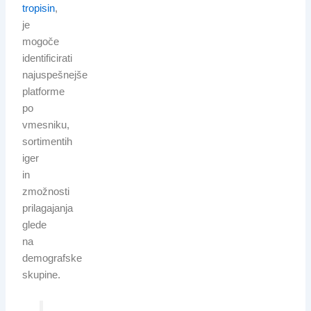
tropisin
,
je
mogoče
identificirati
najuspešnejše
platforme
po
vmesniku,
sortimentih
iger
in
zmožnosti
prilagajanja
glede
na
demografske
skupine.