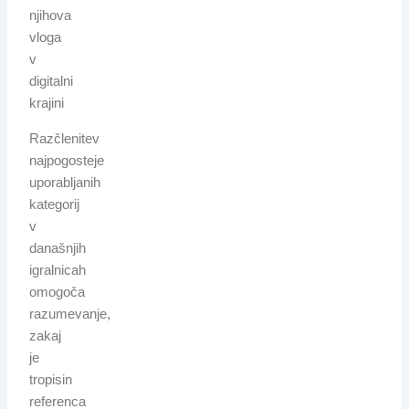
njihova
vloga
v
digitalni
krajini
Razčlenitev
najpogosteje
uporabljanih
kategorij
v
današnjih
igralnicah
omogoča
razumevanje,
zakaj
je
tropisin
referenca