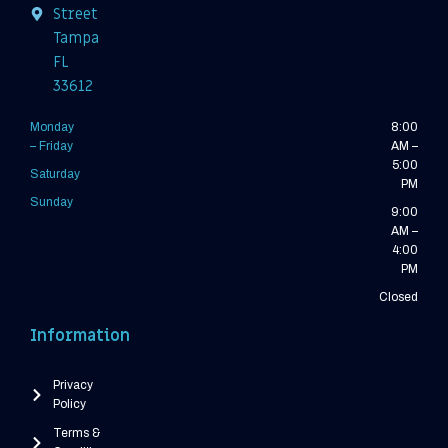
Street
Tampa
FL
33612
Monday
8:00
– Friday
AM –
5:00
Saturday
PM
Sunday
9:00
AM –
4:00
PM
Closed
Information
Privacy
Policy
Terms &