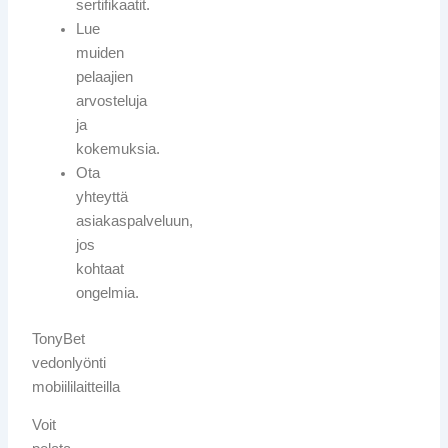
sertifikaatit.
Lue
muiden
pelaajien
arvosteluja
ja
kokemuksia.
Ota
yhteyttä
asiakaspalveluun,
jos
kohtaat
ongelmia.
TonyBet
vedonlyönti
mobiililaitteilla
Voit