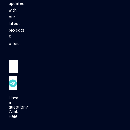
updated
with
our
latest
projects
&
offers.
Email
Submit
Have
a
question?
Click
Here