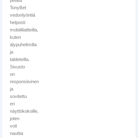
pelata
TonyBet
vedonlyöntiä
helposti
mobiililaitteilla,
kuten
älypuhelimilla
ja
tableteilla.
Sivusto
on
responsiivinen
ja
sovitettu
eri
näyttökokoille,
joten
voit
nauttia