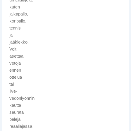
kuten
jalkapallo,
koripallo,
tennis
ja
jääkiekko.
Voit
asettaa
vetoja
ennen
ottelua
tai
live-
vedonlyönnin
kautta
seurata
pelejä
reaaliajassa