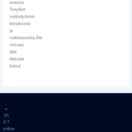
osassa
TonyBet
vedonlyönnin
bonuksista
ja
voittotavoista.Älä
missaa
tätä
tärkeää
tietoa!
24
X 7
online