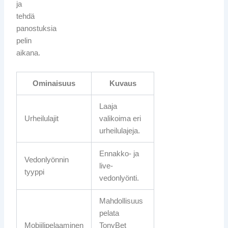
ja
tehdä
panostuksia
pelin
aikana.
Ominaisuus
Kuvaus
Laaja
Urheilulajit
valikoima eri
urheilulajeja.
Ennakko- ja
Vedonlyönnin
live-
tyyppi
vedonlyönti.
Mahdollisuus
pelata
Mobiilipelaaminen
TonyBet