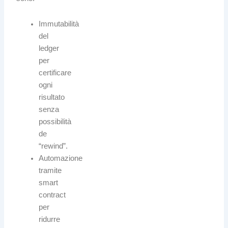
Immutabilità
del
ledger
per
certificare
ogni
risultato
senza
possibilità
de
“rewind”.
Automazione
tramite
smart
contract
per
ridurre