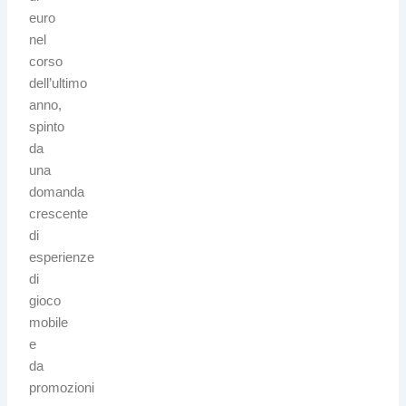
euro
nel
corso
dell’ultimo
anno,
spinto
da
una
domanda
crescente
di
esperienze
di
gioco
mobile
e
da
promozioni