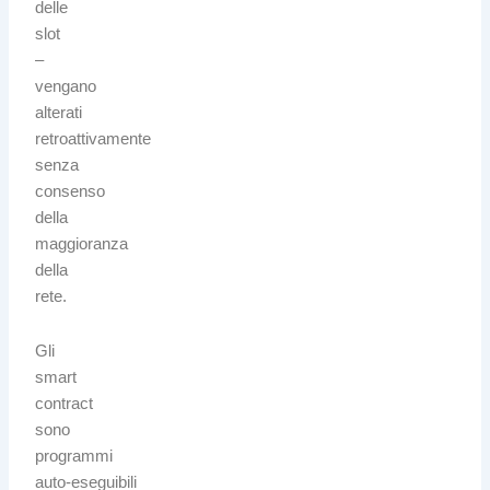
delle
slot
–
vengano
alterati
retroattivamente
senza
consenso
della
maggioranza
della
rete.
Gli
smart
contract
sono
programmi
auto‑eseguibili