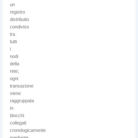
un
registro
distribuito
condiviso
tra
tutti
i
nodi
della
rete;
ogni
transazione
viene
raggruppata
in
blocchi
collegati
cronologicamente
mediante