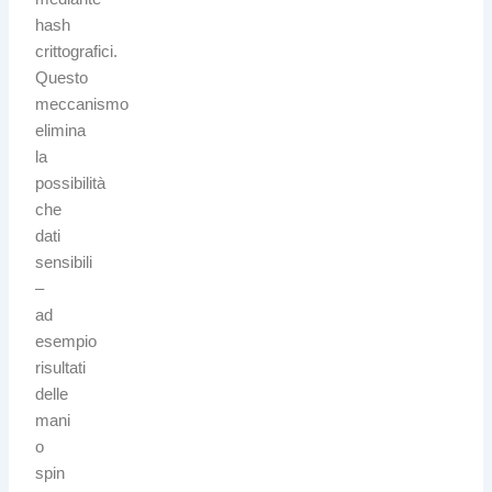
hash
crittografici.
Questo
meccanismo
elimina
la
possibilità
che
dati
sensibili
–
ad
esempio
risultati
delle
mani
o
spin