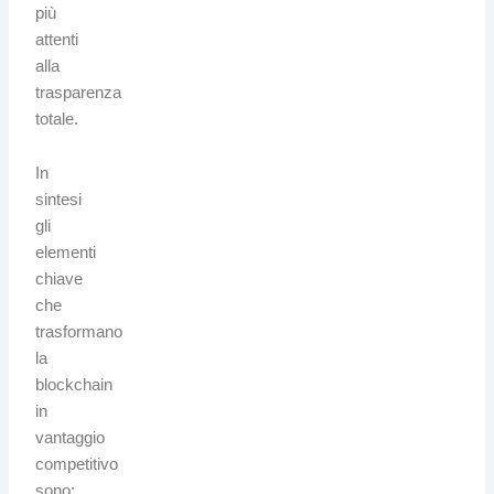
più
attenti
alla
trasparenza
totale.
In
sintesi
gli
elementi
chiave
che
trasformano
la
blockchain
in
vantaggio
competitivo
sono: