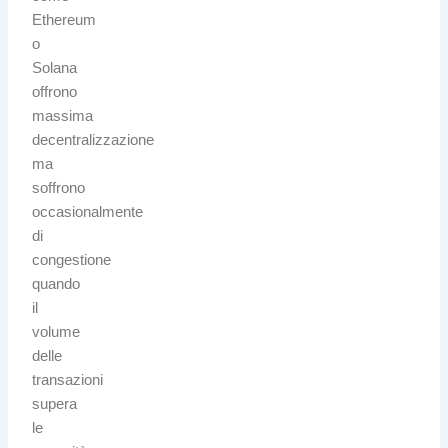
Ethereum
o
Solana
offrono
massima
decentralizzazione
ma
soffrono
occasionalmente
di
congestione
quando
il
volume
delle
transazioni
supera
le