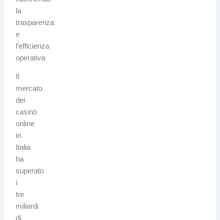
la
trasparenza
e
l’efficienza
operativa
Il
mercato
dei
casinò
online
in
Italia
ha
superato
i
tre
miliardi
di