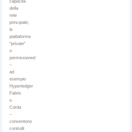
capacità
della
rete
principale;
le
piattaforme
“private”
o
permissioned
–
ad
esempio
Hyperledger
Fabric
o
Corda
–
consentono
controlli