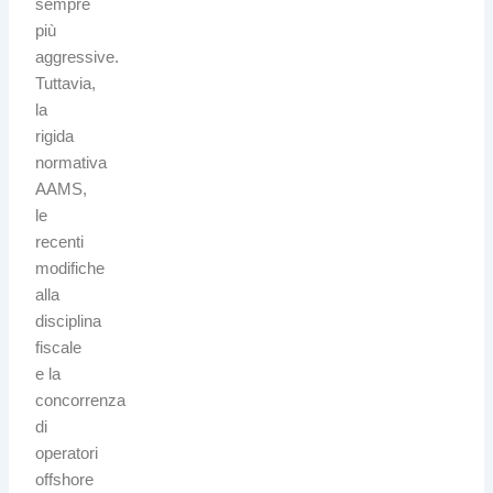
sempre
più
aggressive.
Tuttavia,
la
rigida
normativa
AAMS,
le
recenti
modifiche
alla
disciplina
fiscale
e la
concorrenza
di
operatori
offshore