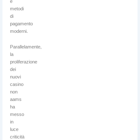
e
metodi
di
pagamento
moderni.
Parallelamente,
la
proliferazione
dei
nuovi
casino
non
aams
ha
messo
in
luce
criticità