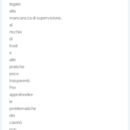
legate
alla
mancanzza di supervisione,
al
rischio
di
frodi
e
alle
pratiche
poco
trasparenti.
Per
approfondire
le
problematiche
dei
casinò
non