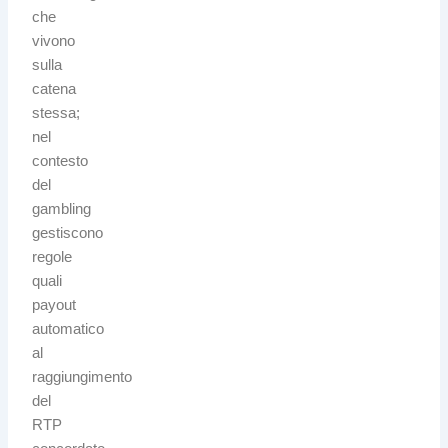
che
vivono
sulla
catena
stessa;
nel
contesto
del
gambling
gestiscono
regole
quali
payout
automatico
al
raggiungimento
del
RTP