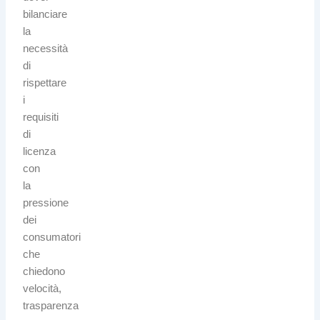
bilanciare
la
necessità
di
rispettare
i
requisiti
di
licenza
con
la
pressione
dei
consumatori
che
chiedono
velocità,
trasparenza