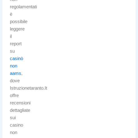
regolamentati
è
possibile
leggere
il
report
su
casinò
non
aams
,
dove
Istruzionetaranto.It
offre
recensioni
dettagliate
sui
casino
non