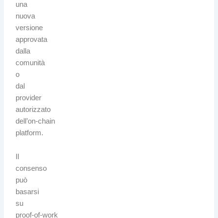
una
nuova
versione
approvata
dalla
comunità
o
dal
provider
autorizzato
dell’on‑chain
platform.
Il
consenso
può
basarsi
su
proof‑of‑work