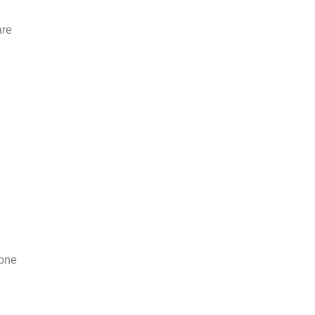
are
ione