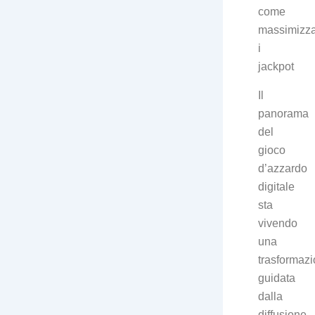
come
massimizz
i
jackpot
Il
panorama
del
gioco
d’azzardo
digitale
sta
vivendo
una
trasformaz
guidata
dalla
diffusione