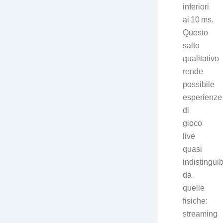
inferiori
ai 10 ms.
Questo
salto
qualitativo
rende
possibile
esperienze
di
gioco
live
quasi
indistinguib
da
quelle
fisiche:
streaming