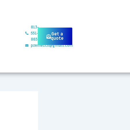
813-
551-
Get a
quote
8834
preme1cs@gmail.com