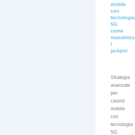
mobile
con
tecnologia
5G:
come
massimizz
i
jackpot
Strategia
avanzate
per
casinò
mobile
con
tecnologia
5G: