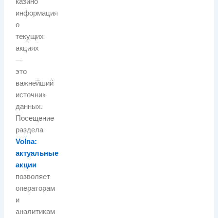
казино
информация
о
текущих
акциях
—
это
важнейший
источник
данных.
Посещение
раздела
Volna:
актуальные
акции
позволяет
операторам
и
аналитикам