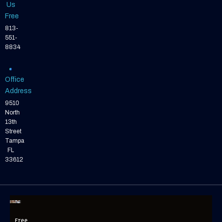
Us
Free
813-
551-
8834
Office
Address
9510
North
13th
Street
Tampa
FL
33612
Free