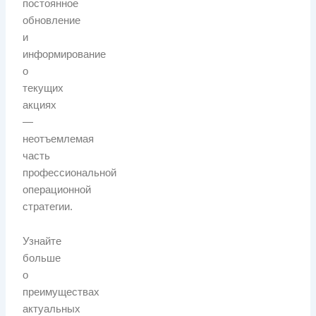
постоянное
обновление
и
информирование
о
текущих
акциях
—
неотъемлемая
часть
профессиональной
операционной
стратегии.
Узнайте
больше
о
преимуществах
актуальных