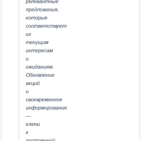
релевантные
предложения,
которые
соответствуют
их
текущим
интересам
и
ожиданиям.
Обновление
акций
и
своевременное
информирование
—
ключи
к
постоянной