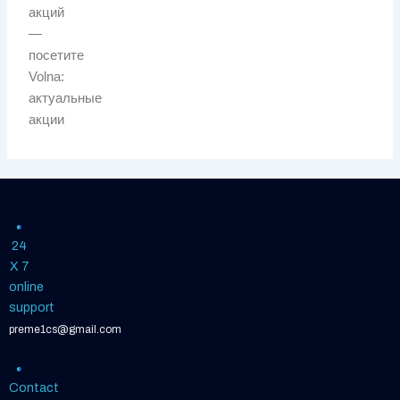
акций
—
посетите
Volna:
актуальные
акции
24
X 7
online
support
preme1cs@gmail.com
Contact