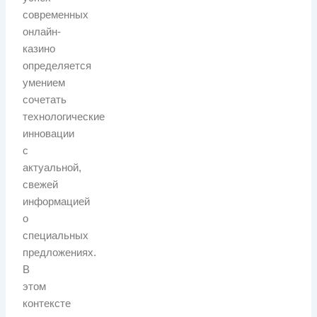
современных
онлайн-
казино
определяется
умением
сочетать
технологические
инновации
с
актуальной,
свежей
информацией
о
специальных
предложениях.
В
этом
контексте