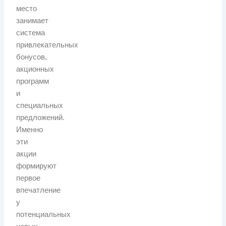
место
занимает
система
привлекательных
бонусов,
акционных
программ
и
специальных
предложений.
Именно
эти
акции
формируют
первое
впечатление
у
потенциальных