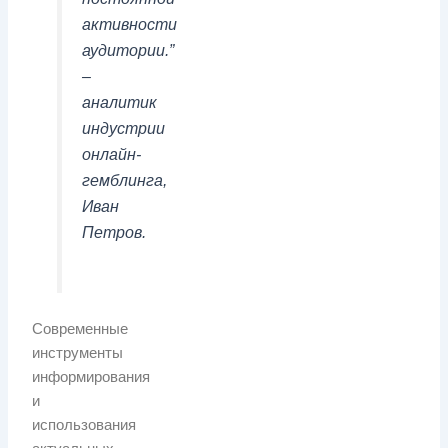
активности
аудитории.”
–
аналитик
индустрии
онлайн-
гемблинга,
Иван
Петров.
Современные
инструменты
информирования
и
использования