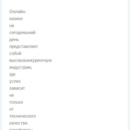
Онлайн-
казино
на
сегодняшний
день
представляют
собой
высококонкурентную
индустрию,
где
успех
зависит
не
только
от
технического
качества
платформы,