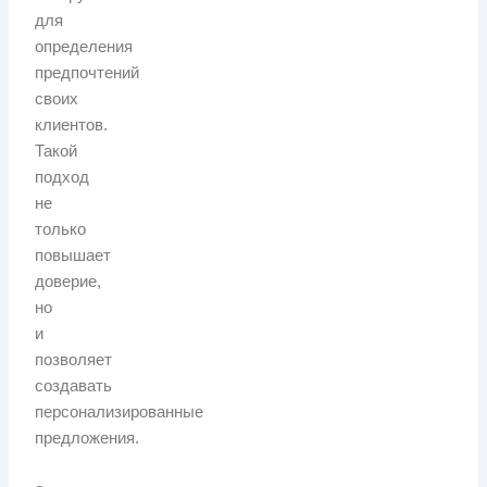
для
определения
предпочтений
своих
клиентов.
Такой
подход
не
только
повышает
доверие,
но
и
позволяет
создавать
персонализированные
предложения.