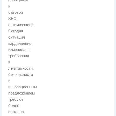
и
базовой
SEO-
оптимизацией.
Сегодня
ситуация
кардинально
изменилась:
требования
к
легитимности,
безопасности
и
инновационным
предложением
требуют
более
сложных