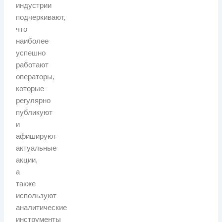
индустрии
подчеркивают,
что
наиболее
успешно
работают
операторы,
которые
регулярно
публикуют
и
афишируют
актуальные
акции,
а
также
используют
аналитические
инструменты