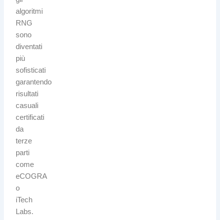
algoritmi
RNG
sono
diventati
più
sofisticati
garantendo
risultati
casuali
certificati
da
terze
parti
come
eCOGRA
o
iTech
Labs.