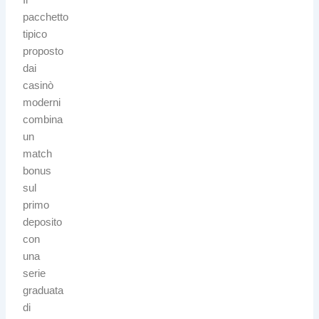
pacchetto
tipico
proposto
dai
casinò
moderni
combina
un
match
bonus
sul
primo
deposito
con
una
serie
graduata
di