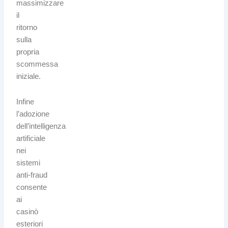
massimizzare
il
ritorno
sulla
propria
scommessa
iniziale.
Infine
l’adozione
dell’intelligenza
artificiale
nei
sistemi
anti‑fraud
consente
ai
casinò
esteriori