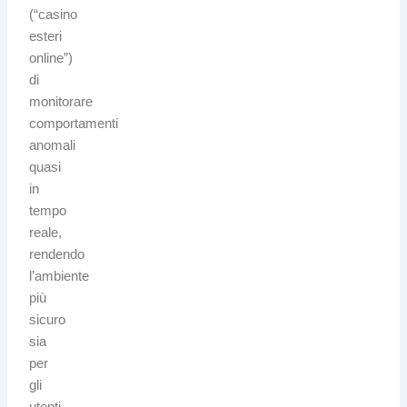
(“casino
esteri
online”)
di
monitorare
comportamenti
anomali
quasi
in
tempo
reale,
rendendo
l’ambiente
più
sicuro
sia
per
gli
utenti