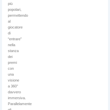
più
popolari,
permettendo
al
giocatore
di
“entrare”
nella
stanza
dei
premi
con
una
visione
a 360°
davvero
immersiva.
Parallelamente
gli