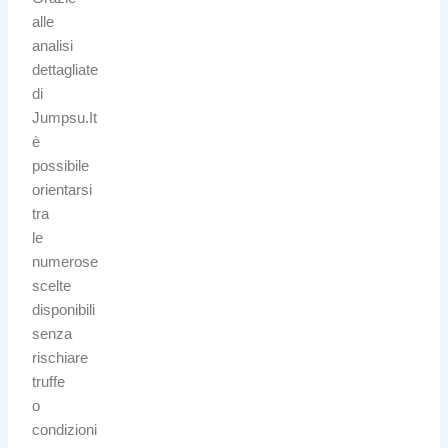
alle
analisi
dettagliate
di
Jumpsu.It
è
possibile
orientarsi
tra
le
numerose
scelte
disponibili
senza
rischiare
truffe
o
condizioni