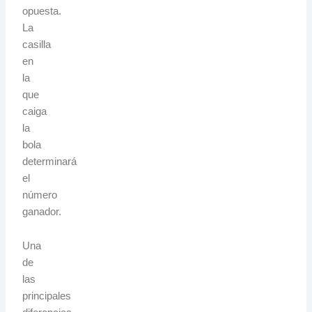
opuesta.
La
casilla
en
la
que
caiga
la
bola
determinará
el
número
ganador.
Una
de
las
principales