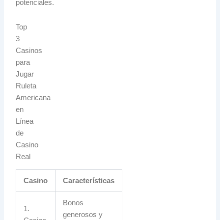
potenciales.
Top
3
Casinos
para
Jugar
Ruleta
Americana
en
Línea
de
Casino
Real
Casino
Características
Bonos
1.
generosos y