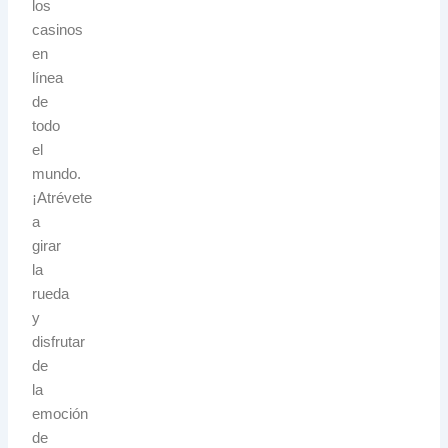
los
casinos
en
línea
de
todo
el
mundo.
¡Atrévete
a
girar
la
rueda
y
disfrutar
de
la
emoción
de