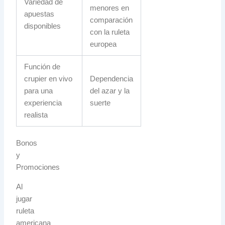
Variedad de
menores en
apuestas
comparación
disponibles
con la ruleta
europea
Función de
crupier en vivo
Dependencia
para una
del azar y la
experiencia
suerte
realista
Bonos
y
Promociones
Al
jugar
ruleta
americana