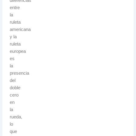
diferencias
entre
la
ruleta
americana
y la
ruleta
europea
es
la
presencia
del
doble
cero
en
la
rueda,
lo
que