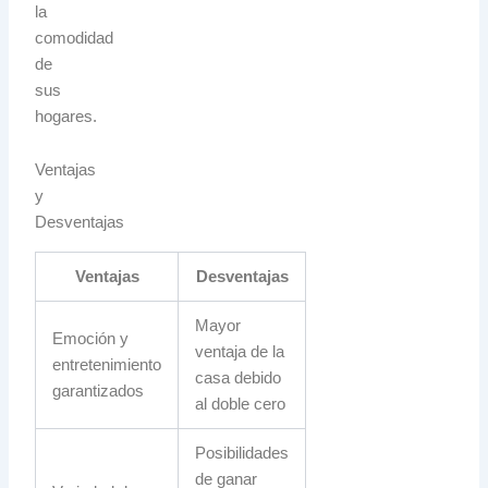
la
comodidad
de
sus
hogares.
Ventajas
y
Desventajas
Ventajas
Desventajas
Mayor
Emoción y
ventaja de la
entretenimiento
casa debido
garantizados
al doble cero
Posibilidades
de ganar