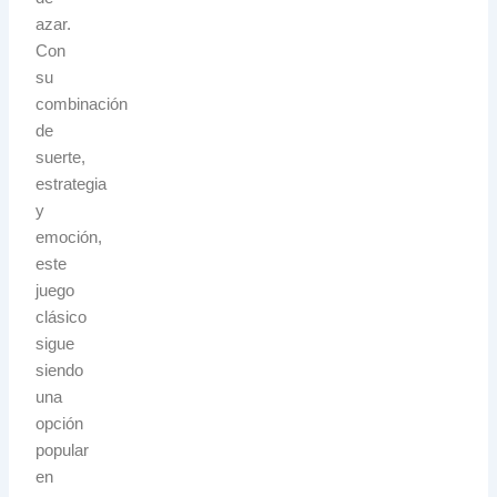
azar.
Con
su
combinación
de
suerte,
estrategia
y
emoción,
este
juego
clásico
sigue
siendo
una
opción
popular
en