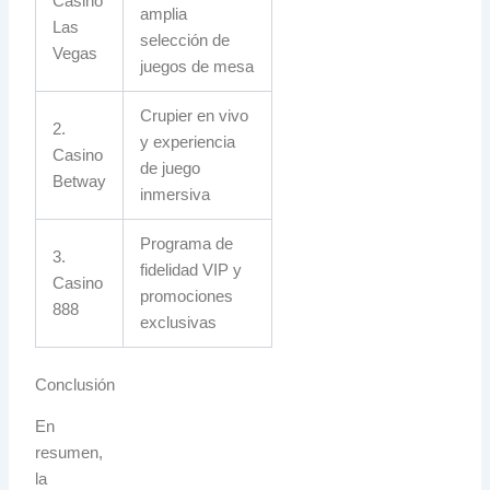
Casino
amplia
Las
selección de
Vegas
juegos de mesa
Crupier en vivo
2.
y experiencia
Casino
de juego
Betway
inmersiva
Programa de
3.
fidelidad VIP y
Casino
promociones
888
exclusivas
Conclusión
En
resumen,
la