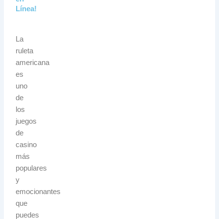
Línea!
La
ruleta
americana
es
uno
de
los
juegos
de
casino
más
populares
y
emocionantes
que
puedes