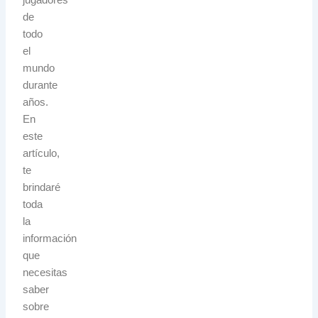
de
todo
el
mundo
durante
años.
En
este
artículo,
te
brindaré
toda
la
información
que
necesitas
saber
sobre