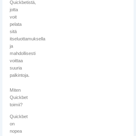
Quickbetistä,
jotta
voit
pelata
sitä
itseluottamuksella
ja
mahdollisesti
voittaa
suuria
palkintoja.
Miten
Quickbet
toimii?
Quickbet
on
nopea