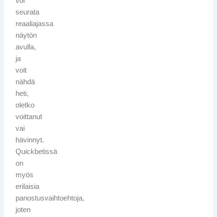
voi
seurata
reaaliajassa
näytön
avulla,
ja
voit
nähdä
heti,
oletko
voittanut
vai
hävinnyt.
Quickbetissä
on
myös
erilaisia
panostusvaihtoehtoja,
joten