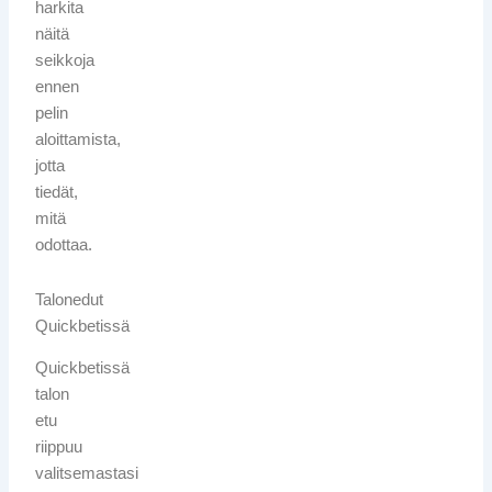
harkita
näitä
seikkoja
ennen
pelin
aloittamista,
jotta
tiedät,
mitä
odottaa.
Talonedut
Quickbetissä
Quickbetissä
talon
etu
riippuu
valitsemastasi