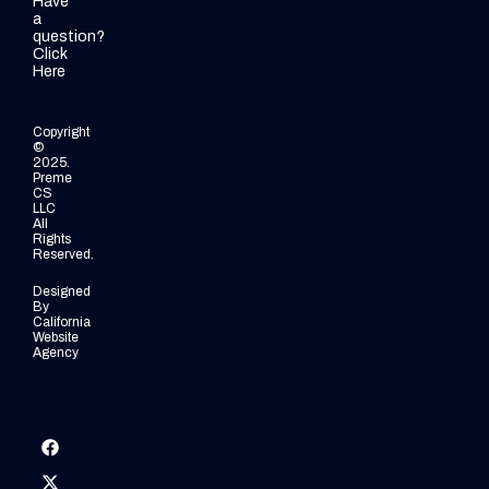
Have
a
question?
Click
Here
Copyright
©
2025.
Preme
CS
LLC
All
Rights
Reserved.
Designed
By
California
Website
Agency
Facebook
X
Y
L
-
o
i
t
u
n
w
t
k
i
u
e