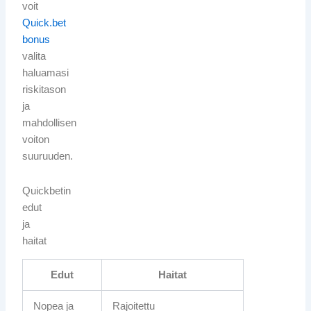
voit
Quick.bet
bonus
valita
haluamasi
riskitason
ja
mahdollisen
voiton
suuruuden.
Quickbetin
edut
ja
haitat
Edut
Haitat
Nopea ja
Rajoitettu