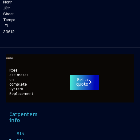
North
13th
Street
Tampa
FL
33612
Free
estimates
Get a
on
quote
complete
System
Replacement
Carpenters
info
813-