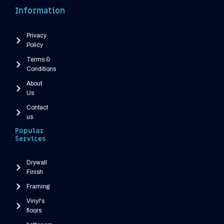
Information
Privacy
Policy
Terms &
Conditions
About
Us
Contact
us
Popular
Services
Drywall
Finish
Framing
Vinyl's
floors