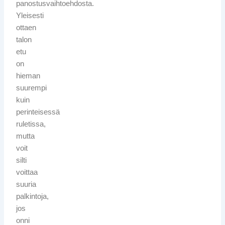
panostusvaihtoehdosta.
Yleisesti
ottaen
talon
etu
on
hieman
suurempi
kuin
perinteisessä
ruletissa,
mutta
voit
silti
voittaa
suuria
palkintoja,
jos
onni