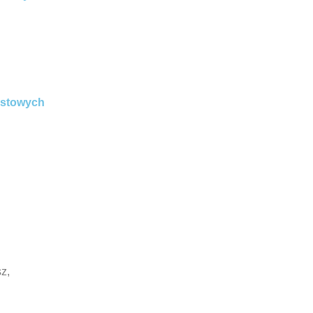
astowych
z,