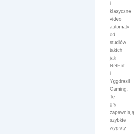
i
klasyczne
video
automaty
od
studiów
takich
jak
NetEnt
i
Yggdrasil
Gaming.
Te
gry
zapewniaj
szybkie
wypłaty