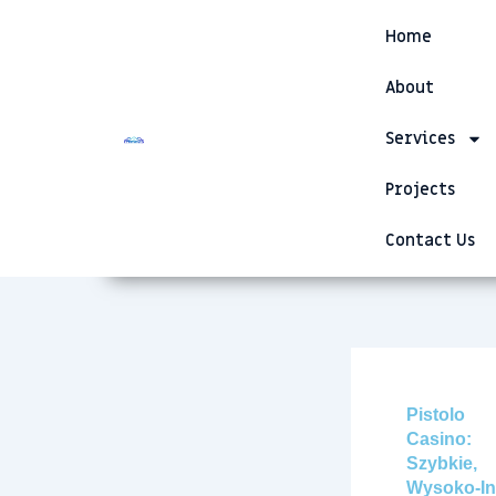
Skip
Home
to
content
About
Services
Projects
Contact Us
Pistolo
Casino:
Szybkie,
Wysoko‑I