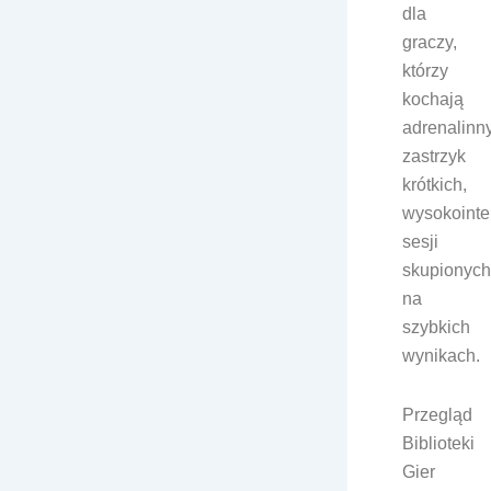
dla
graczy,
którzy
kochają
adrenalinn
zastrzyk
krótkich,
wysokoint
sesji
skupionych
na
szybkich
wynikach.
Przegląd
Biblioteki
Gier