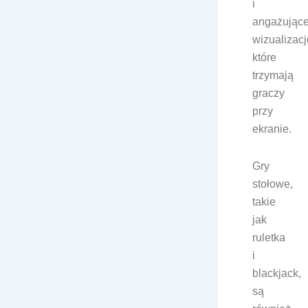
i
angażując
wizualizacj
które
trzymają
graczy
przy
ekranie.
Gry
stołowe,
takie
jak
ruletka
i
blackjack,
są