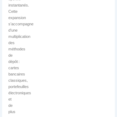
instantanés.
Cette
expansion
s’accompagne
d’une
multiplication
des
méthodes
de
dépôt :
cartes
bancaires
classiques,
portefeuilles
électroniques
et
de
plus