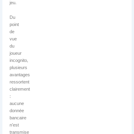
jeu.
Du
point
de
vue
du
joueur
incognito,
plusieurs
avantages
ressortent
clairement
:
aucune
donnée
bancaire
n’est
transmise