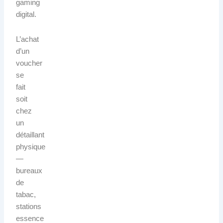
gaming
digital.
L’achat
d’un
voucher
se
fait
soit
chez
un
détaillant
physique
—
bureaux
de
tabac,
stations
essence