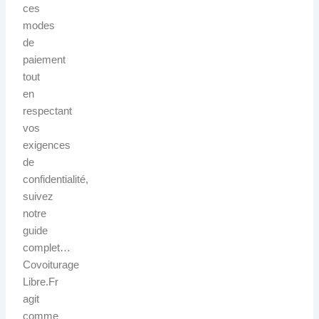
ces
modes
de
paiement
tout
en
respectant
vos
exigences
de
confidentialité,
suivez
notre
guide
complet…
Covoiturage
Libre.Fr
agit
comme