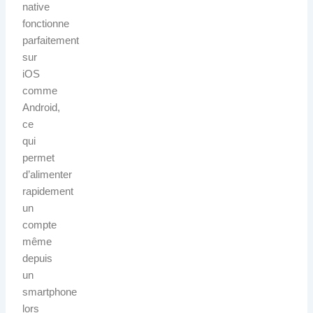
native
fonctionne
parfaitement
sur
iOS
comme
Android,
ce
qui
permet
d’alimenter
rapidement
un
compte
même
depuis
un
smartphone
lors