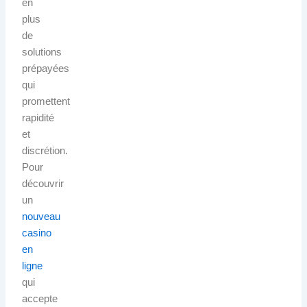
en
plus
de
solutions
prépayées
qui
promettent
rapidité
et
discrétion.
Pour
découvrir
un
nouveau
casino
en
ligne
qui
accepte