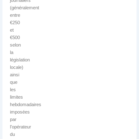
journaliers
(généralement
entre
€250
et
€500
selon
la
législation
locale)
ainsi
que
les
limites
hebdomadaires
imposées
par
l’opérateur
du