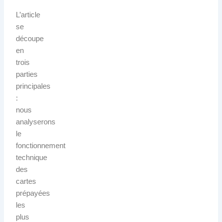
L’article
se
découpe
en
trois
parties
principales
:
nous
analyserons
le
fonctionnement
technique
des
cartes
prépayées
les
plus