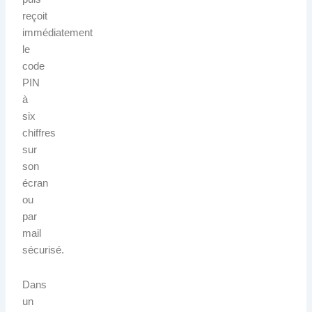
reçoit
immédiatement
le
code
PIN
à
six
chiffres
sur
son
écran
ou
par
mail
sécurisé.
Dans
un