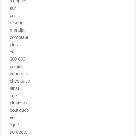
s’appuie
sur
un
réseau
mondial
comptant
plus
de
300 000
points
vendeurs
physiques
ainsi
que
plusieurs
boutiques
en
ligne
agréées.