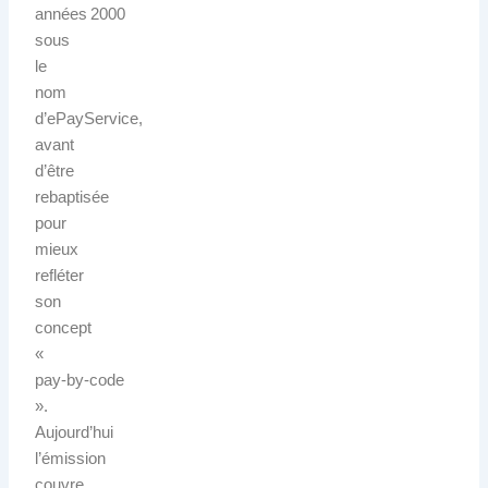
années 2000
sous
le
nom
d’ePayService,
avant
d’être
rebaptisée
pour
mieux
refléter
son
concept
«
pay‑by‑code
».
Aujourd’hui
l’émission
couvre