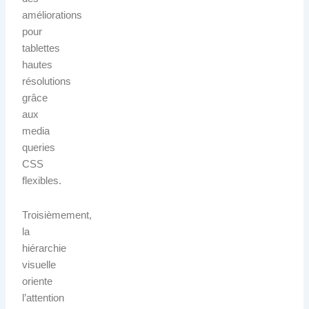
améliorations
pour
tablettes
hautes
résolutions
grâce
aux
media
queries
CSS
flexibles.
Troisièmement,
la
hiérarchie
visuelle
oriente
l’attention