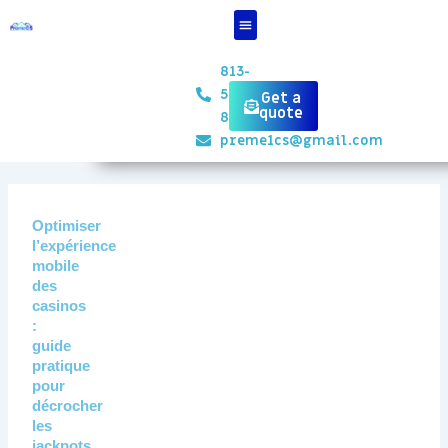
Skip
to
content
813-
551-
Get a
quote
8834
preme1cs@gmail.com
Optimiser
l’expérience
mobile
des
casinos
:
guide
pratique
pour
décrocher
les
jackpots