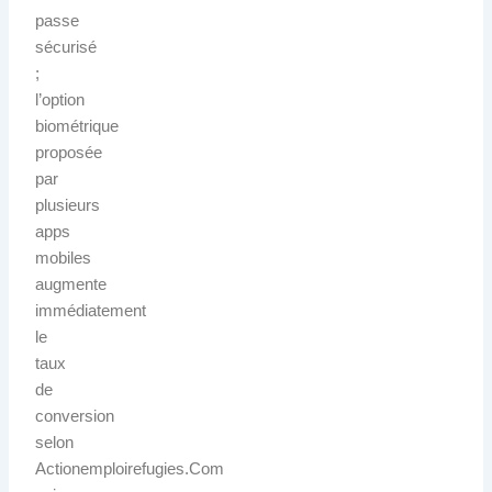
passe
sécurisé
;
l’option
biométrique
proposée
par
plusieurs
apps
mobiles
augmente
immédiatement
le
taux
de
conversion
selon
Actionemploirefugies.Com