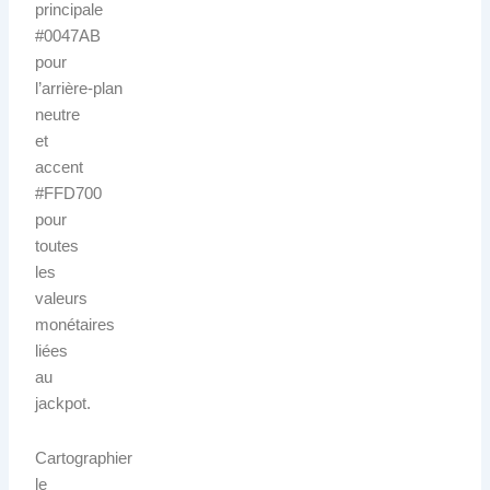
principale
#0047AB
pour
l’arrière‑plan
neutre
et
accent
#FFD700
pour
toutes
les
valeurs
monétaires
liées
au
jackpot.
Cartographier
le