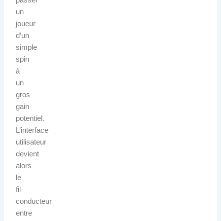
passer
un
joueur
d’un
simple
spin
à
un
gros
gain
potentiel.
L’interface
utilisateur
devient
alors
le
fil
conducteur
entre