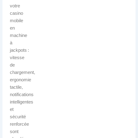
votre
casino
mobile
en
machine
à
jackpots :
vitesse
de
chargement,
ergonomie
tactile,
notifications
intelligentes
et
sécurité
renforcée
sont