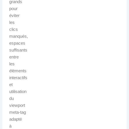
grands
pour
éviter
les
clics
manqués,
espaces
suffisants
entre
les
éléments
interactifs
et
utilisation
du
viewport
meta‑tag
adapté
à