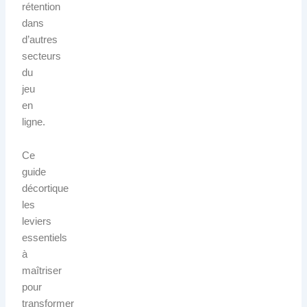
rétention
dans
d’autres
secteurs
du
jeu
en
ligne.
Ce
guide
décortique
les
leviers
essentiels
à
maîtriser
pour
transformer