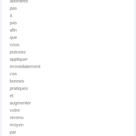
abordées
pas
à
pas
afin
que
vous
puissiez
appliquer
immédiatement
ces
bonnes
pratiques
et
augmenter
votre
revenu
moyen
par