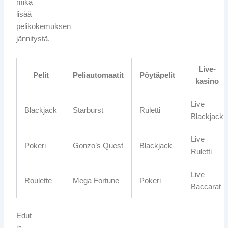
mikä
lisää
pelikokemuksen
jännitystä.
Live-
Pelit
Peliautomaatit
Pöytäpelit
kasino
Live
Blackjack
Starburst
Ruletti
Blackjack
Live
Pokeri
Gonzo’s Quest
Blackjack
Ruletti
Live
Roulette
Mega Fortune
Pokeri
Baccarat
Edut
ja