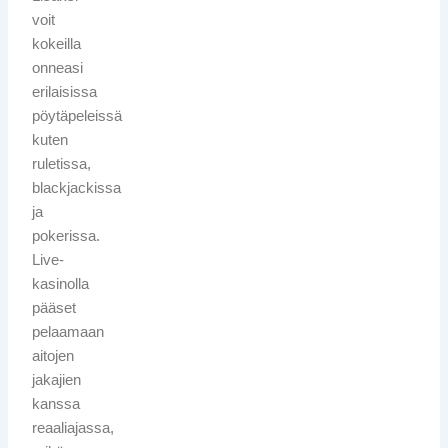
voit
kokeilla
onneasi
erilaisissa
pöytäpeleissä
kuten
ruletissa,
blackjackissa
ja
pokerissa.
Live-
kasinolla
pääset
pelaamaan
aitojen
jakajien
kanssa
reaaliajassa,