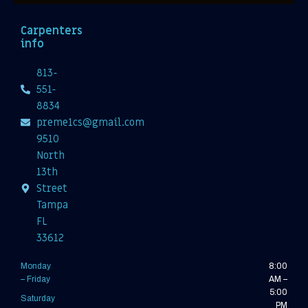
Carpenters
info
813-
551-
8834
preme1cs@gmail.com
9510
North
13th
Street
Tampa
FL
33612
Monday
8:00
– Friday
AM –
5:00
Saturday
PM