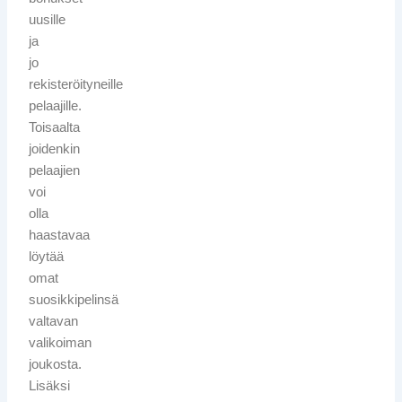
uusille
ja
jo
rekisteröityneille
pelaajille.
Toisaalta
joidenkin
pelaajien
voi
olla
haastavaa
löytää
omat
suosikkipelinsä
valtavan
valikoiman
joukosta.
Lisäksi