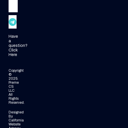
Email
Submit
Have
a
question?
Click
Here
Copyright
©
2025.
Preme
CS
LLC
All
Rights
Reserved.
Designed
By
California
Website