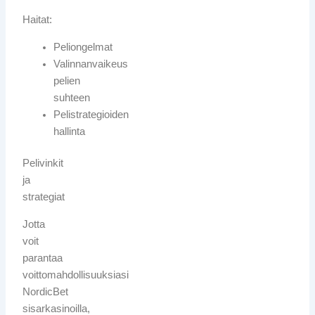
Haitat:
Peliongelmat
Valinnanvaikeus
pelien
suhteen
Pelistrategioiden
hallinta
Pelivinkit
ja
strategiat
Jotta
voit
parantaa
voittomahdollisuuksiasi
NordicBet
sisarkasinoilla,