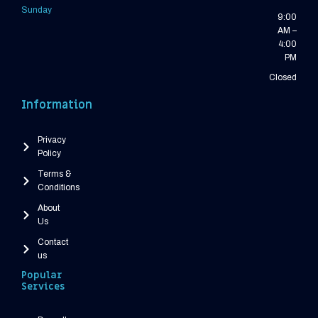
Sunday
9:00
AM –
4:00
PM
Closed
Information
Privacy
Policy
Terms &
Conditions
About
Us
Contact
us
Popular
Services