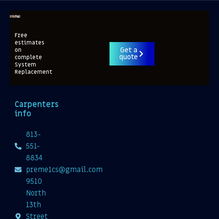
Free
estimates
Get a
on
quote
complete
System
Replacement
Carpenters
info
813-
551-
8834
preme1cs@gmail.com
9510
North
13th
Street