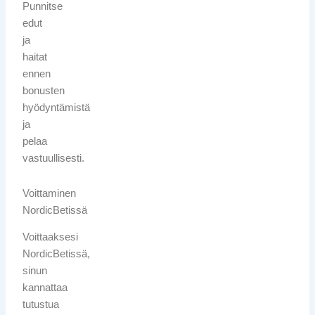
Punnitse
edut
ja
haitat
ennen
bonusten
hyödyntämistä
ja
pelaa
vastuullisesti.
Voittaminen
NordicBetissä
Voittaaksesi
NordicBetissä,
sinun
kannattaa
tutustua