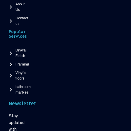
About
Us
Contact
us
Popular
Services
Drywall
Finish
Framing
Vinyl's
floors
bathroom
marbles
Newsletter
Stay
updated
with