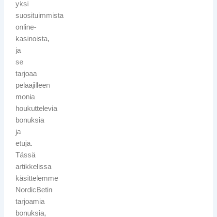
yksi
suosituimmista
online-
kasinoista,
ja
se
tarjoaa
pelaajilleen
monia
houkuttelevia
bonuksia
ja
etuja.
Tässä
artikkelissa
käsittelemme
NordicBetin
tarjoamia
bonuksia,