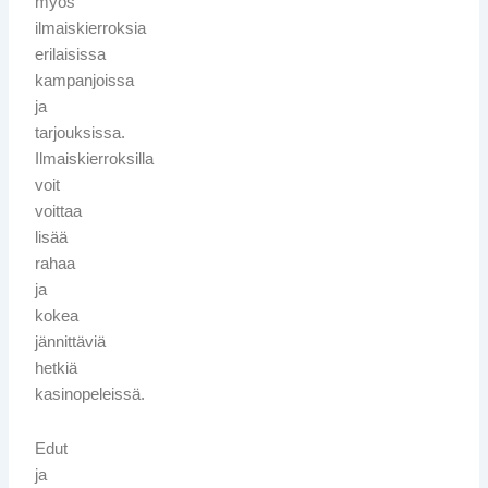
myös
ilmaiskierroksia
erilaisissa
kampanjoissa
ja
tarjouksissa.
Ilmaiskierroksilla
voit
voittaa
lisää
rahaa
ja
kokea
jännittäviä
hetkiä
kasinopeleissä.
Edut
ja