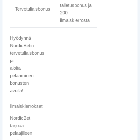
talletusbonus ja
Tervetuliaisbonus
200
ilmaiskierrosta
Hyödynnä
NordicBetin
tervetuliaisbonus
ja
aloita
pelaaminen
bonusten
avulla!
Ilmaiskierrokset
NordicBet
tarjoaa
pelaajilleen