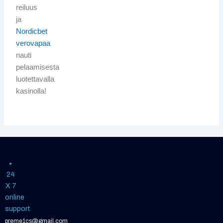
reiluus
ja
Nordicbet
verovapaa
nauti
pelaamisesta
luotettavalla
kasinolla!
24
X 7
online
support
preme1cs@gmail.com