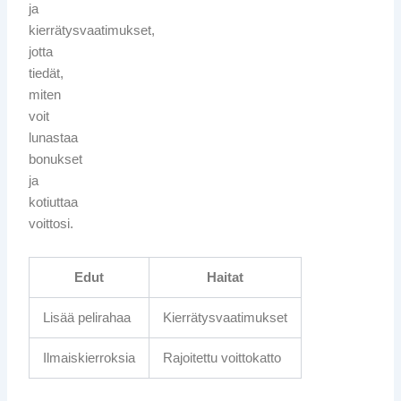
ja
kierrätysvaatimukset,
jotta
tiedät,
miten
voit
lunastaa
bonukset
ja
kotiuttaa
voittosi.
Edut
Haitat
Lisää pelirahaa
Kierrätysvaatimukset
Ilmaiskierroksia
Rajoitettu voittokatto