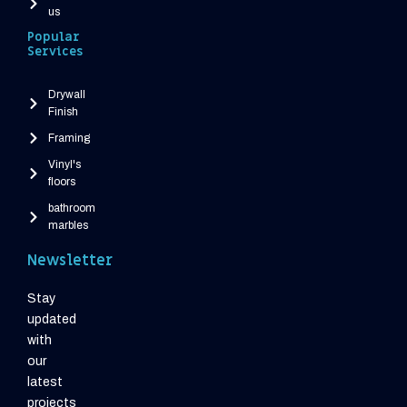
us
Popular
Services
Drywall
Finish
Framing
Vinyl's
floors
bathroom
marbles
Newsletter
Stay
updated
with
our
latest
projects