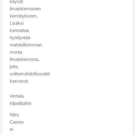
käyvät
ilmaiskierrosten
kierrätykseen.
Lisäksi
kannattaa
hyödyntää
mahdollisimman
monta
ilmaiskierrosta,
jotta
voittomahdollisuudet
kasvavat.
Vertailu
kilpailijoihin
Nitro
Casino
ei