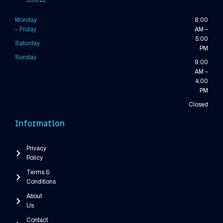
Monday
8:00
– Friday
AM –
5:00
Saturday
PM
Sunday
9:00
AM –
4:00
PM
Closed
Information
Privacy
Policy
Terms &
Conditions
About
Us
Contact