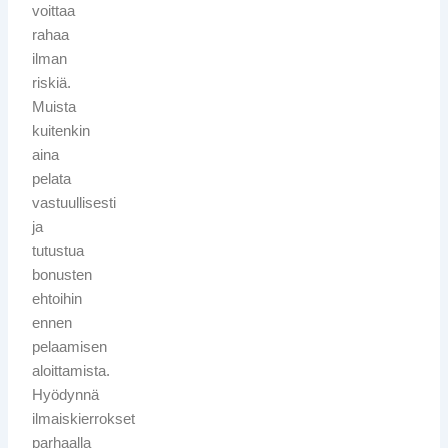
voittaa
rahaa
ilman
riskiä.
Muista
kuitenkin
aina
pelata
vastuullisesti
ja
tutustua
bonusten
ehtoihin
ennen
pelaamisen
aloittamista.
Hyödynnä
ilmaiskierrokset
parhaalla