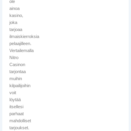
ole
ainoa
kasino,
joka
tarjoaa
ilmaiskierroksia
pelaajilleen.
Vertailemalla
Nitro
Casinon
tarjontaa
muihin
kilpailijoihin
voit
löytää
itsellesi
parhaat
mahdolliset
tarjoukset.