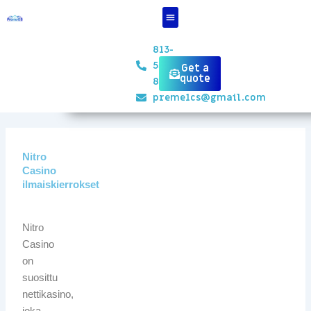
Skip
to
content
813-
551-
Get a
quote
8834
preme1cs@gmail.com
Nitro
Casino
ilmaiskierrokset
Nitro
Casino
on
suosittu
nettikasino,
joka