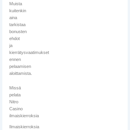
Muista
kuitenkin
aina
tarkistaa
bonusten
ehdot
ja
kierrätysvaatimukset
ennen
pelaamisen
aloittamista.
Missä
pelata
Nitro
Casino
ilmaiskierroksia
Ilmaiskierroksia