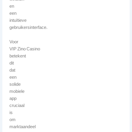
en
een
intuïtieve
gebruikersinterface.
Voor
VIP Zino Casino
betekent
dit
dat
een
solide
mobiele
app
cruciaal
is
om
marktaandeel