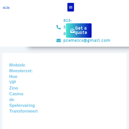
Skip
to
content
813-
551-
Get a
quote
8834
preme1cs@gmail.com
Mobiele
Meesterzet:
Hoe
VIP
Zino
Casino
de
Spelervaring
Transformeert