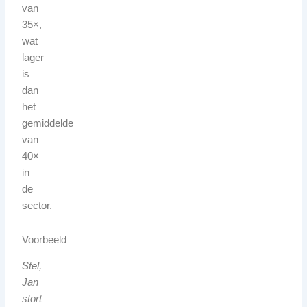
van
35×,
wat
lager
is
dan
het
gemiddelde
van
40×
in
de
sector.
Voorbeeld
Stel,
Jan
stort