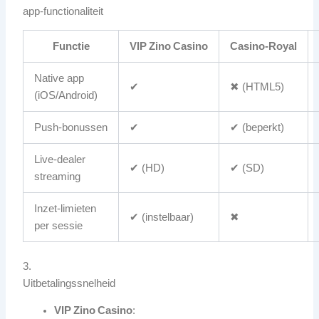
app‑functionaliteit
Functie
VIP Zino Casino
Casino‑Royal
Native app
✔
✖ (HTML5)
(iOS/Android)
Push‑bonussen
✔
✔ (beperkt)
Live‑dealer
✔ (HD)
✔ (SD)
streaming
Inzet‑limieten
✔ (instelbaar)
✖
per sessie
3.
Uitbetalingssnelheid
VIP Zino Casino
: