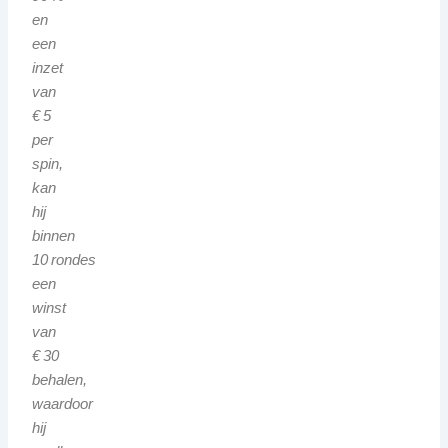
en
een
inzet
van
€ 5
per
spin,
kan
hij
binnen
10 rondes
een
winst
van
€ 30
behalen,
waardoor
hij