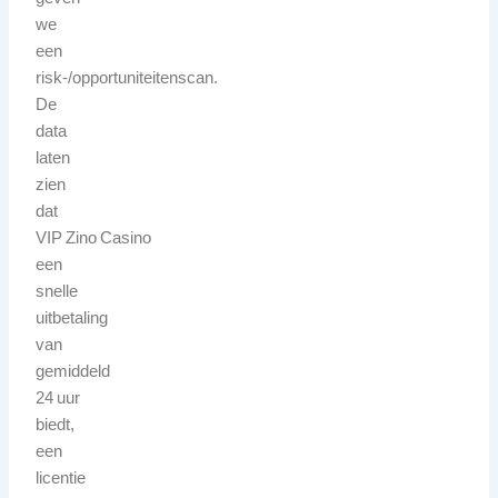
we
een
risk‑/opportuniteitenscan.
De
data
laten
zien
dat
VIP Zino Casino
een
snelle
uitbetaling
van
gemiddeld
24 uur
biedt,
een
licentie