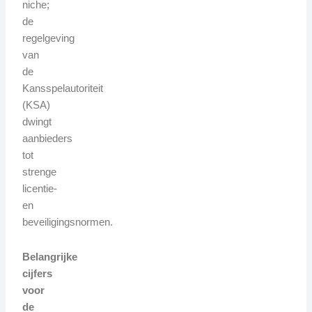
niche;
de
regelgeving
van
de
Kansspelautoriteit
(KSA)
dwingt
aanbieders
tot
strenge
licentie‑
en
beveiligingsnormen.
Belangrijke
cijfers
voor
de