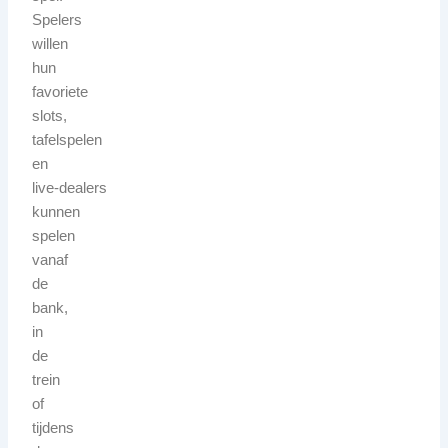
Spelers
willen
hun
favoriete
slots,
tafelspelen
en
live‑dealers
kunnen
spelen
vanaf
de
bank,
in
de
trein
of
tijdens