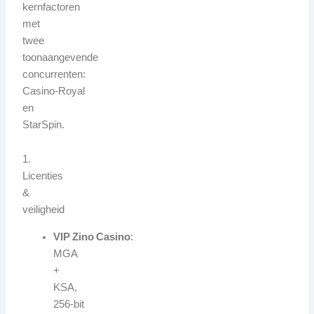
kernfactoren
met
twee
toonaangevende
concurrenten:
Casino‑Royal
en
StarSpin.
1.
Licenties
&
veiligheid
VIP Zino Casino
:
MGA
+
KSA,
256‑bit