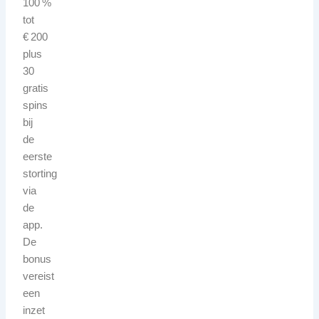
100 %
tot
€ 200
plus
30
gratis
spins
bij
de
eerste
storting
via
de
app.
De
bonus
vereist
een
inzet