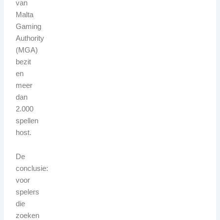
van
Malta
Gaming
Authority
(MGA)
bezit
en
meer
dan
2.000
spellen
host.
De
conclusie:
voor
spelers
die
zoeken