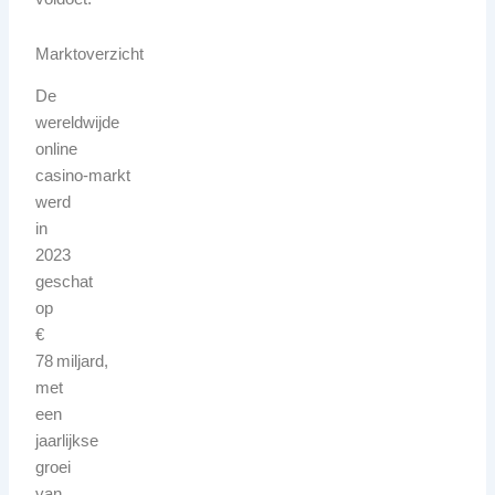
Marktoverzicht
De
wereldwijde
online
casino‑markt
werd
in
2023
geschat
op
€
78 miljard,
met
een
jaarlijkse
groei
van