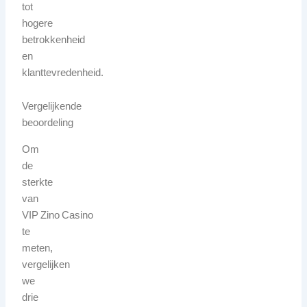
tot
hogere
betrokkenheid
en
klanttevredenheid.
Vergelijkende
beoordeling
Om
de
sterkte
van
VIP Zino Casino
te
meten,
vergelijken
we
drie