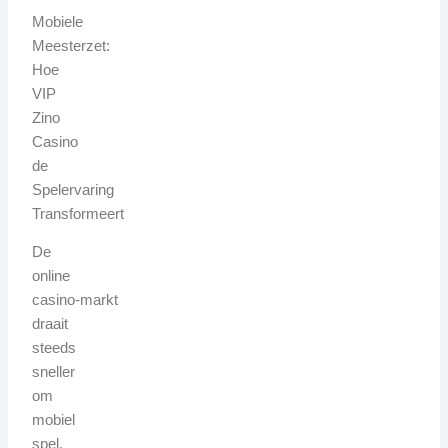
Mobiele
Meesterzet:
Hoe
VIP
Zino
Casino
de
Spelervaring
Transformeert
De
online
casino‑markt
draait
steeds
sneller
om
mobiel
spel.