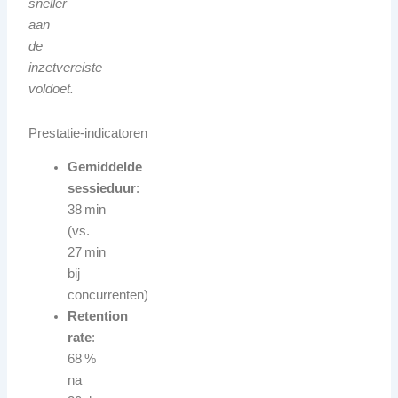
sneller
aan
de
inzetvereiste
voldoet.
Prestatie‑indicatoren
Gemiddelde
sessieduur
:
38 min
(vs.
27 min
bij
concurrenten)
Retention
rate
:
68 %
na