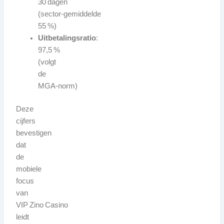
30 dagen
(sector‑gemiddelde
55 %)
Uitbetalingsratio
:
97,5 %
(volgt
de
MGA‑norm)
Deze
cijfers
bevestigen
dat
de
mobiele
focus
van
VIP Zino Casino
leidt