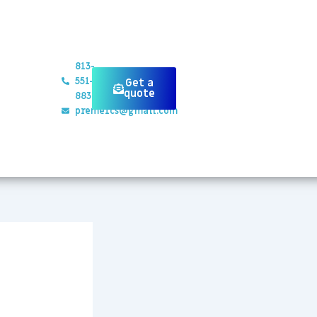
813-
551-
Get a
quote
8834
preme1cs@gmail.com