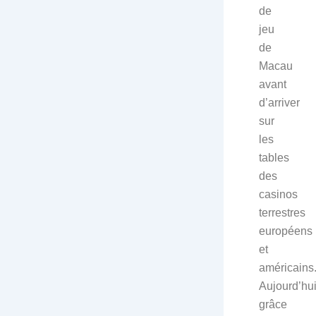
de
jeu
de
Macau
avant
d’arriver
sur
les
tables
des
casinos
terrestres
européens
et
américains
Aujourd’hui
grâce