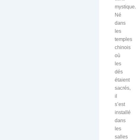
mystique.
Né
dans
les
temples
chinois
où
les
dés
étaient
sacrés,
il
s’est
installé
dans
les
salles