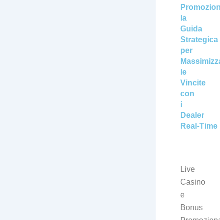
Promoziona
la
Guida
Strategica
per
Massimizz
le
Vincite
con
i
Dealer
Real‑Time
Live
Casino
e
Bonus