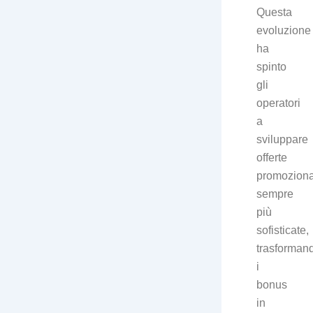
Questa
evoluzione
ha
spinto
gli
operatori
a
sviluppare
offerte
promoziona
sempre
più
sofisticate,
trasforman
i
bonus
in