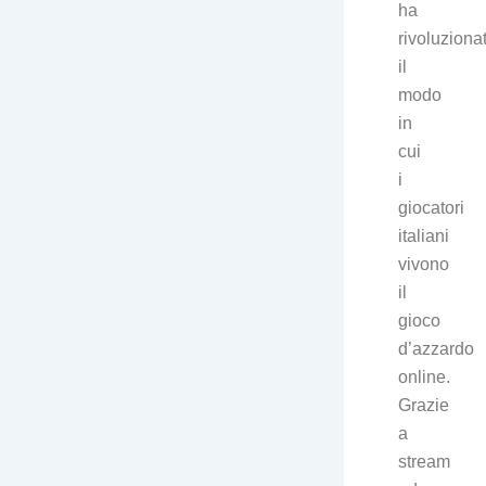
ha
rivoluziona
il
modo
in
cui
i
giocatori
italiani
vivono
il
gioco
d’azzardo
online.
Grazie
a
stream