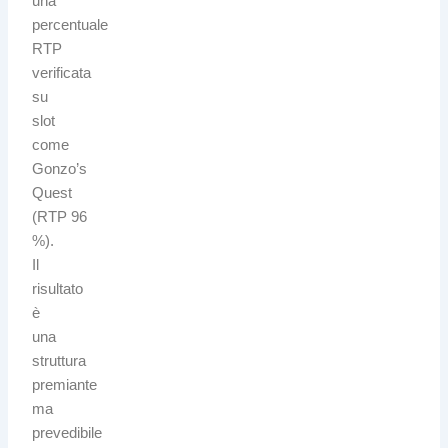
una
percentuale
RTP
verificata
su
slot
come
Gonzo’s
Quest
(RTP 96
%).
Il
risultato
è
una
struttura
premiante
ma
prevedibile