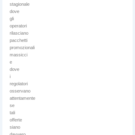
stagionale
dove
gli
operatori
rilasciano
pacchetti
promozionali
massicci
e
dove
i
regolatori
osservano
attentamente
se
tali
offerte
siano
davvero