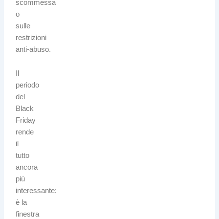
scommessa
o
sulle
restrizioni
anti‑abuso.
Il
periodo
del
Black
Friday
rende
il
tutto
ancora
più
interessante:
è la
finestra