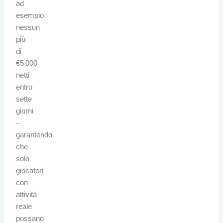
ad
esempio
nessun
più
di
€5 000
netti
entro
sette
giorni
–
garantendo
che
solo
giocatori
con
attività
reale
possano