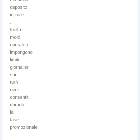
deposito
iniziale
.
Inoltre
molti
operatori
impongono
limiti
giornalieri
sui
turn
over
consentiti
durante
la
fase
promozionale
–