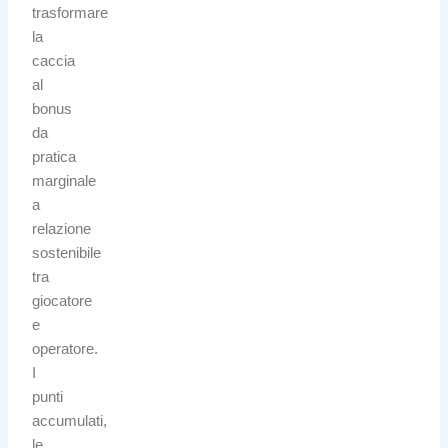
trasformare
la
caccia
al
bonus
da
pratica
marginale
a
relazione
sostenibile
tra
giocatore
e
operatore.
I
punti
accumulati,
le