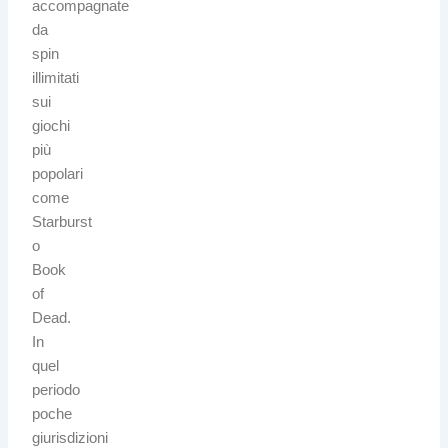
accompagnate
da
spin
illimitati
sui
giochi
più
popolari
come
Starburst
o
Book
of
Dead.
In
quel
periodo
poche
giurisdizioni