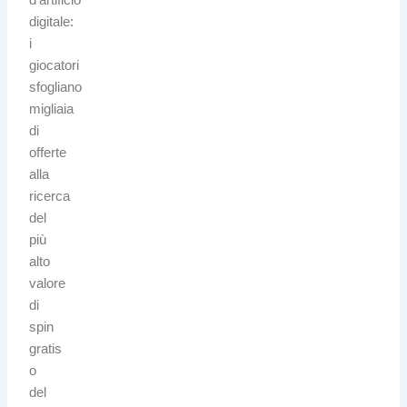
d’artificio
digitale:
i
giocatori
sfogliano
migliaia
di
offerte
alla
ricerca
del
più
alto
valore
di
spin
gratis
o
del