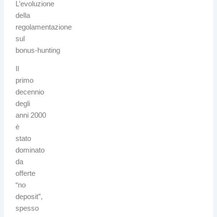
L’evoluzione
della
regolamentazione
sul
bonus‑hunting
Il
primo
decennio
degli
anni 2000
è
stato
dominato
da
offerte
“no
deposit”,
spesso