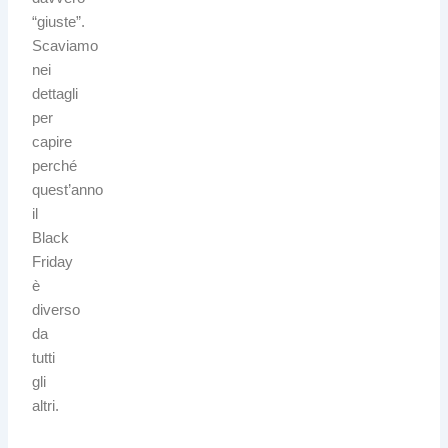
“giuste”.
Scaviamo
nei
dettagli
per
capire
perché
quest’anno
il
Black
Friday
è
diverso
da
tutti
gli
altri.