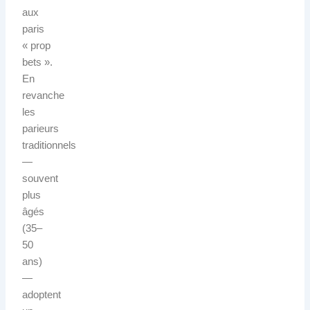
aux
paris
« prop
bets ».
En
revanche
les
parieurs
traditionnels
—
souvent
plus
âgés
(35–
50
ans)
—
adoptent