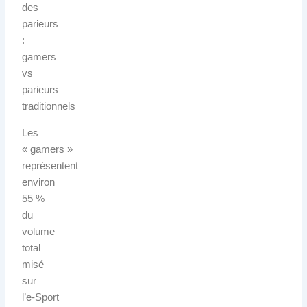
des
parieurs
:
gamers
vs
parieurs
traditionnels
Les
« gamers »
représentent
environ
55 %
du
volume
total
misé
sur
l’e‑Sport