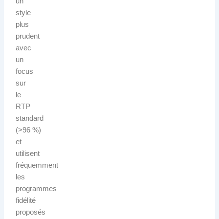
un
style
plus
prudent
avec
un
focus
sur
le
RTP
standard
(>96 %)
et
utilisent
fréquemment
les
programmes
fidélité
proposés