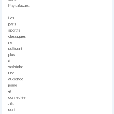
Paysafecard.
Les
paris
sportifs
classiques
ne
suffisent
plus
à
satisfaire
une
audience
jeune
et
connectée
; ils
sont