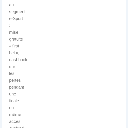
au
segment
e‑Sport
:
mise
gratuite
« first
bet »,
cashback
sur
les
pertes
pendant
une
finale
ou
même
accès