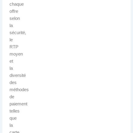
chaque
offre
selon
la
sécurité,
le
RTP
moyen
et
la
diversité
des
méthodes
de
paiement
telles
que
la
carte