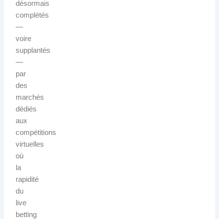
désormais
complétés
—
voire
supplantés
—
par
des
marchés
dédiés
aux
compétitions
virtuelles
où
la
rapidité
du
live
betting