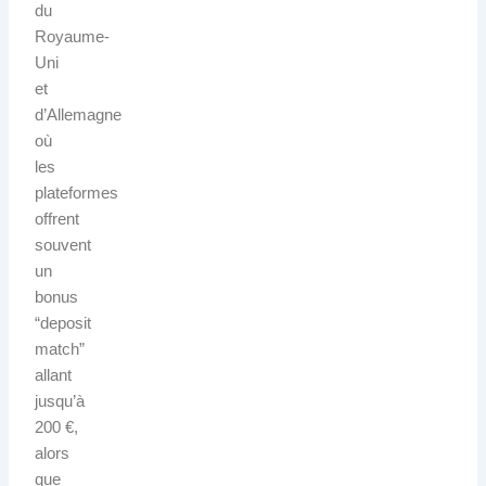
du
Royaume-
Uni
et
d’Allemagne
où
les
plateformes
offrent
souvent
un
bonus
“deposit
match”
allant
jusqu’à
200 €,
alors
que