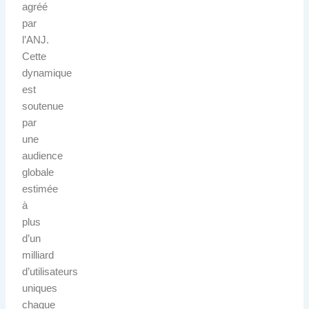
agréé
par
l’ANJ.
Cette
dynamique
est
soutenue
par
une
audience
globale
estimée
à
plus
d’un
milliard
d’utilisateurs
uniques
chaque