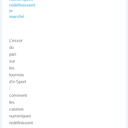
redéfinissent
le
marché
L’essor
du
pari
sur
les
tournois
d’e‑Sport
:
comment
les
casinos
numériques
redéfinissent