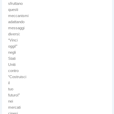
sfruttano
questi
meccanismi
adattando
messaggi
diversi:
“Vinci
oggi!”
negli
Stati
Uniti
contro
“Costruisci
il
tuo
futuro!”
nei
mercati
cinesi