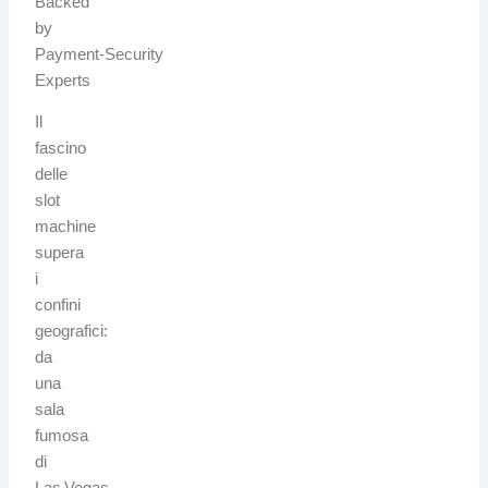
Backed
by
Payment‑Security
Experts
Il
fascino
delle
slot
machine
supera
i
confini
geografici:
da
una
sala
fumosa
di