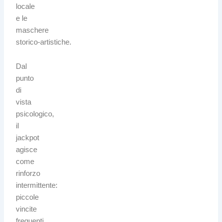
locale
e le
maschere
storico‑artistiche.
Dal
punto
di
vista
psicologico,
il
jackpot
agisce
come
rinforzo
intermittente:
piccole
vincite
frequenti