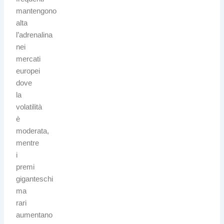
mantengono
alta
l’adrenalina
nei
mercati
europei
dove
la
volatilità
è
moderata,
mentre
i
premi
giganteschi
ma
rari
aumentano