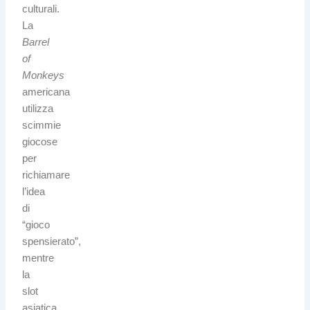
culturali.
La
Barrel
of
Monkeys
americana
utilizza
scimmie
giocose
per
richiamare
l’idea
di
“gioco
spensierato”,
mentre
la
slot
asiatica