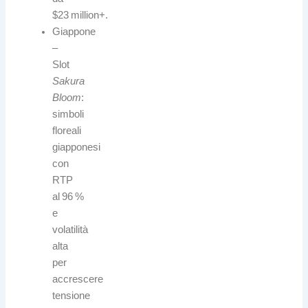
$23 million+.
Giappone
–
Slot
Sakura
Bloom
:
simboli
floreali
giapponesi
con
RTP
al 96 %
e
volatilità
alta
per
accrescere
tensione