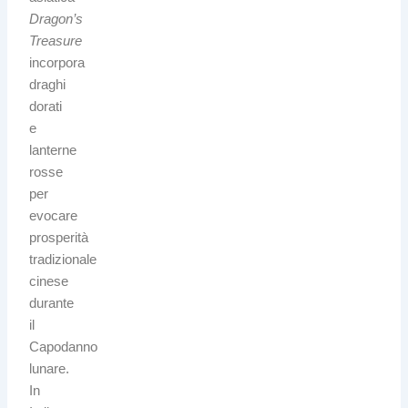
Dragon’s
Treasure
incorpora
draghi
dorati
e
lanterne
rosse
per
evocare
prosperità
tradizionale
cinese
durante
il
Capodanno
lunare.
In