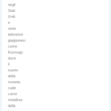
negli
Stati
Uniti
e
serie
televisive
giapponesi
come
Kurosagi
,
dove
il
suono
della
moneta
cade
come
metafora
della