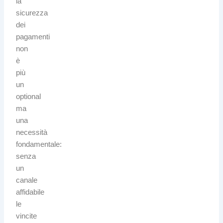
la
sicurezza
dei
pagamenti
non
è
più
un
optional
ma
una
necessità
fondamentale:
senza
un
canale
affidabile
le
vincite