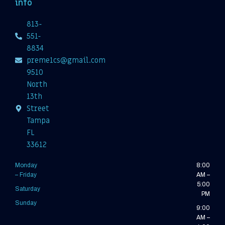
info
813-
551-
8834
preme1cs@gmail.com
9510
North
13th
Street
Tampa
FL
33612
Monday
8:00
– Friday
AM –
5:00
Saturday
PM
Sunday
9:00
AM –