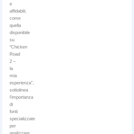
e
affidabili,
come
quella
disponibile
su
“Chicken
Road
2 –
la
mia
esperienza”,
sottolinea
l’importanza
di
fonti
specializzate
per
analizzare