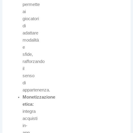
permette
ai
giocatori
di
adattare
modalità
e
sfide,
rafforzando
il
senso
di
appartenenza.
Monetizzazione
etica:
integra
acquisti
in-
app