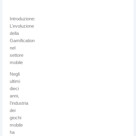
Introduzione:
L’evoluzione
della
Gamification
nel
settore
mobile
Negli
ultimi
dieci
anni,
l’industria
dei
giochi
mobile
ha