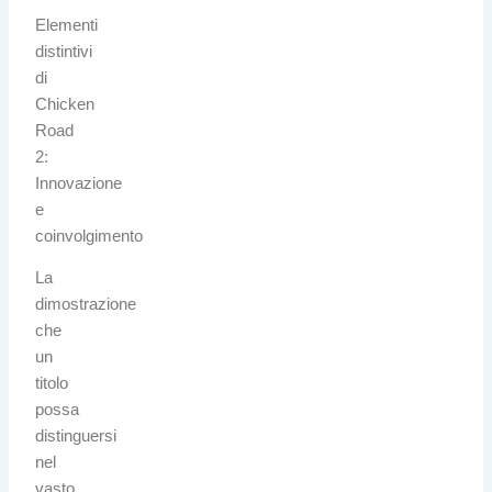
Elementi
distintivi
di
Chicken
Road
2:
Innovazione
e
coinvolgimento
La
dimostrazione
che
un
titolo
possa
distinguersi
nel
vasto