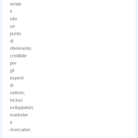
rende
il
sito
un
punto
di
riferimento
credibile
per
gli
esperti
di
settore,
inclusi
sviluppatori,
marketer
e
ricercatori.