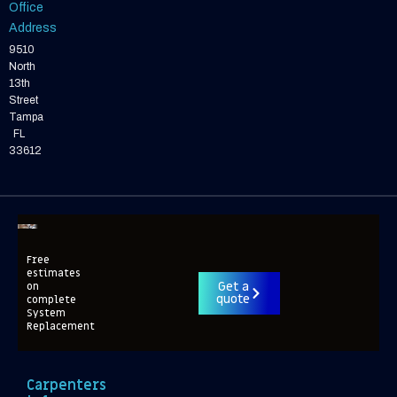
Office
Address
9510
North
13th
Street
Tampa
FL
33612
Free
estimates
Get a
on
quote
complete
System
Replacement
Carpenters