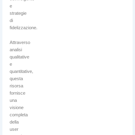
e
strategie
di
fidelizzazione.
Attraverso
analisi
qualitative
e
quantitative,
questa
risorsa
fornisce
una
visione
completa
della
user