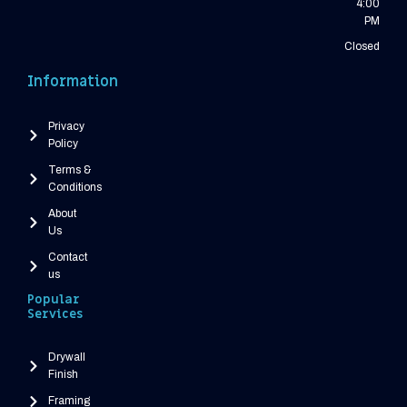
4:00
PM
Closed
Information
Privacy
Policy
Terms &
Conditions
About
Us
Contact
us
Popular
Services
Drywall
Finish
Framing