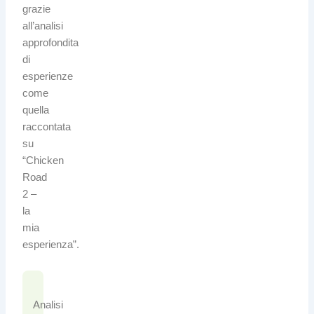
grazie
all’analisi
approfondita
di
esperienze
come
quella
raccontata
su
“Chicken
Road
2 –
la
mia
esperienza”.
Analisi