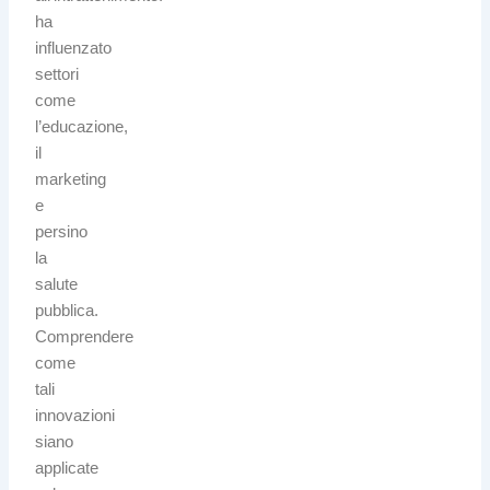
ha
influenzato
settori
come
l’educazione,
il
marketing
e
persino
la
salute
pubblica.
Comprendere
come
tali
innovazioni
siano
applicate