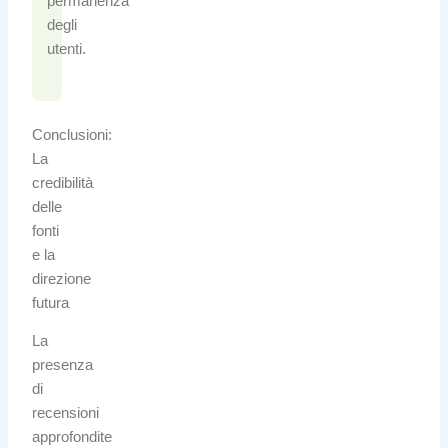
permanenza
degli
utenti.
Conclusioni:
La
credibilità
delle
fonti
e la
direzione
futura
La
presenza
di
recensioni
approfondite