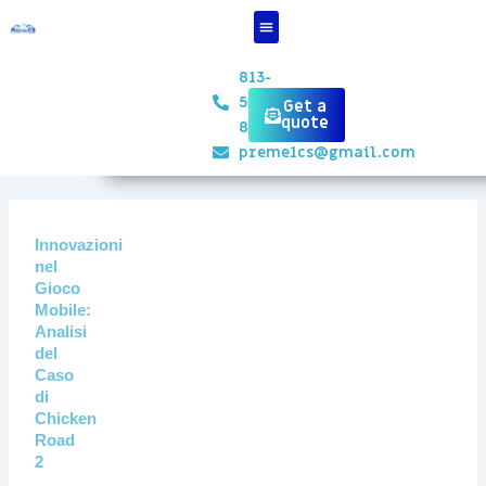
Skip
to
content
813-
551-
Get a
quote
8834
preme1cs@gmail.com
Innovazioni
nel
Gioco
Mobile:
Analisi
del
Caso
di
Chicken
Road
2