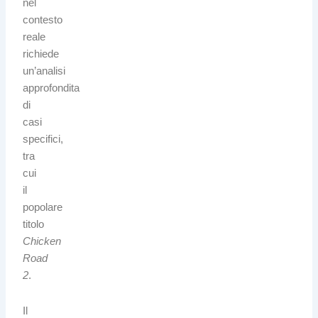
nel
contesto
reale
richiede
un’analisi
approfondita
di
casi
specifici,
tra
cui
il
popolare
titolo
Chicken
Road
2
.
Il