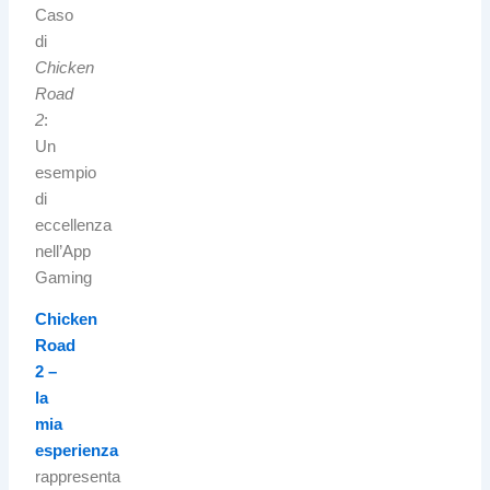
Caso
di
Chicken
Road
2
:
Un
esempio
di
eccellenza
nell’App
Gaming
Chicken
Road
2 –
la
mia
esperienza
rappresenta