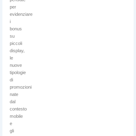
per
evidenziare
i
bonus
su
piccoli
display,
le
nuove
tipologie
di
promozioni
nate
dal
contesto
mobile
e
gli