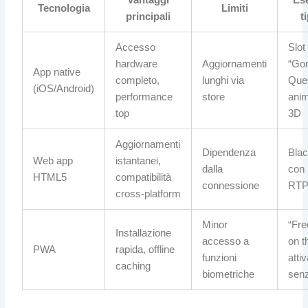
Vantaggi
Es
Tecnologia
Limiti
principali
t
Accesso
Slot
hardware
Aggiornamenti
“Go
App native
completo,
lunghi via
Que
(iOS/Android)
performance
store
anim
top
3D
Aggiornamenti
Dipendenza
Blac
Web app
istantanei,
dalla
con
HTML5
compatibilità
connessione
RTP
cross‑platform
Minor
“Fre
Installazione
accesso a
on t
PWA
rapida, offline
funzioni
atti
caching
biometriche
senz