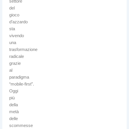
settore
del
gioco
d’azzardo
sta
vivendo
una
trasformazione
radicale
grazie
al
paradigma
“mobile‑first”.
Oggi
più
della
metà
delle
scommesse