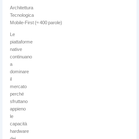
Architettura
Tecnologica
Mobile‑First (≈ 400 parole)
Le
piattaforme
native
continuano
a
dominare
il
mercato
perché
sfruttano
appieno
le
capacità
hardware
dei