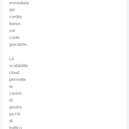
immediata
del
credito
bonus
sul
conto
giocatore.
La
scalabilità
cloud
permette
ai
casinò
di
gestire
picchi
di
traffico