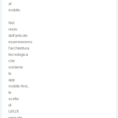
al
mobile.
Nel
resto
dell’articolo
esamineremo
l’architettura
tecnologica
che
sostiene
le
app
mobile‑first,
le
scelte
di
UI/UX
pensate