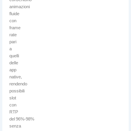
animazioni
fluide
con
frame
rate
pari
a
quelli
delle
app
native,
rendendo
possibili
slot
con
RTP
del 96%‑98%
senza