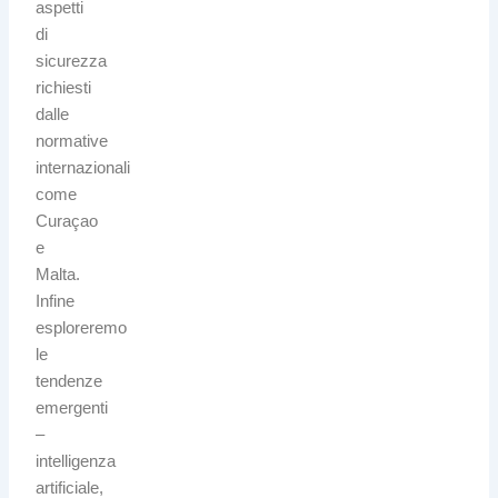
aspetti
di
sicurezza
richiesti
dalle
normative
internazionali
come
Curaçao
e
Malta.
Infine
esploreremo
le
tendenze
emergenti
–
intelligenza
artificiale,