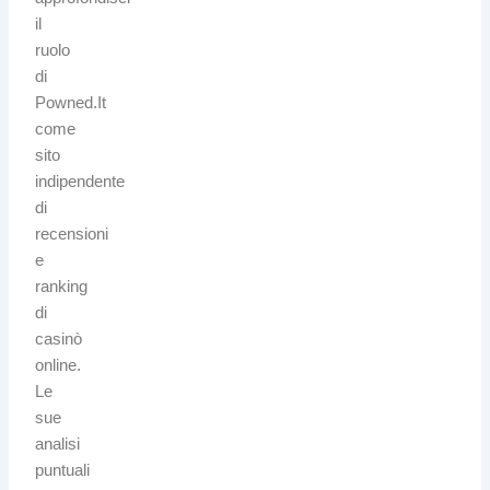
il
ruolo
di
Powned.It
come
sito
indipendente
di
recensioni
e
ranking
di
casinò
online.
Le
sue
analisi
puntuali