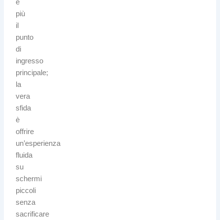
è
più
il
punto
di
ingresso
principale;
la
vera
sfida
è
offrire
un’esperienza
fluida
su
schermi
piccoli
senza
sacrificare