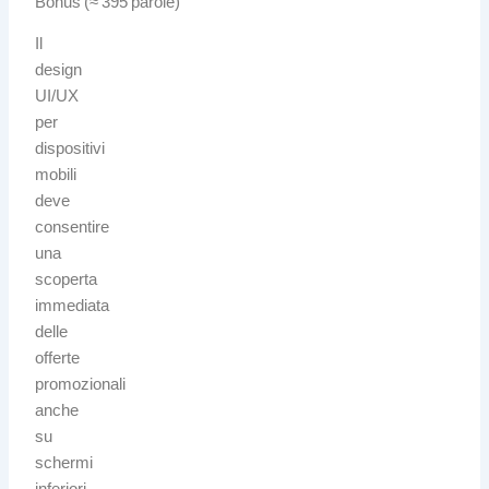
Bonus (≈ 395 parole)
Il
design
UI/UX
per
dispositivi
mobili
deve
consentire
una
scoperta
immediata
delle
offerte
promozionali
anche
su
schermi
inferiori