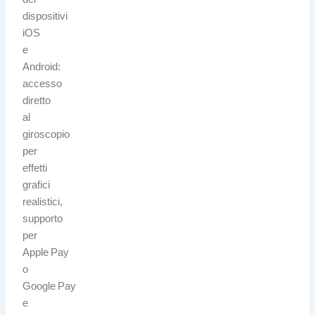
dispositivi
iOS
e
Android:
accesso
diretto
al
giroscopio
per
effetti
grafici
realistici,
supporto
per
Apple Pay
o
Google Pay
e