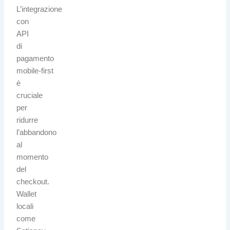
L’integrazione
con
API
di
pagamento
mobile‑first
è
cruciale
per
ridurre
l’abbandono
al
momento
del
checkout.
Wallet
locali
come