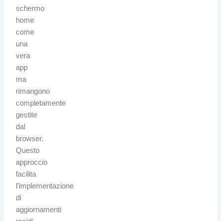
schermo
home
come
una
vera
app
ma
rimangono
completamente
gestite
dal
browser.
Questo
approccio
facilita
l’implementazione
di
aggiornamenti