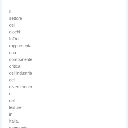
Il
settore
dei
giochi
InOut
rappresenta
una
componente
critica
dell’industria
del
divertimento
e
del
leisure
in
Italia,
segnando