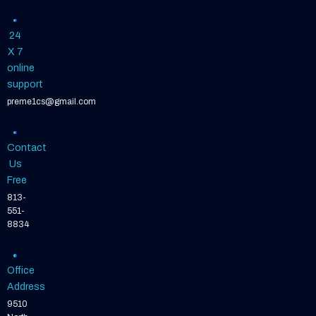
24
X 7
online
support
preme1cs@gmail.com
Contact
Us
Free
813-
551-
8834
Office
Address
9510