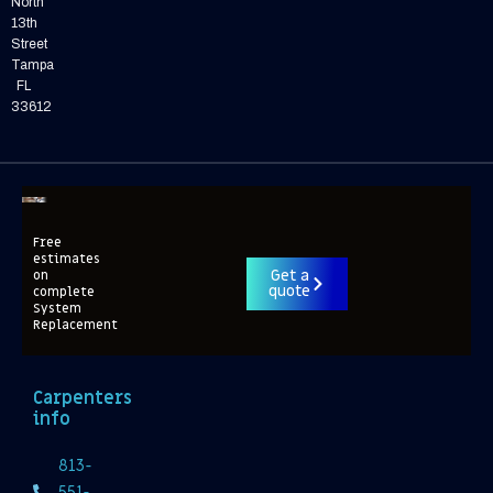
North
13th
Street
Tampa
FL
33612
Free
estimates
Get a
on
quote
complete
System
Replacement
Carpenters
info
813-
551-