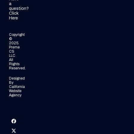
a
question?
Click
Here
Copyright
©
2025.
Preme
CS
LLC
All
Rights
Reserved.
Designed
By
California
Website
Agency
Facebook
X
Y
L
-
o
i
t
u
n
w
t
k
i
u
e