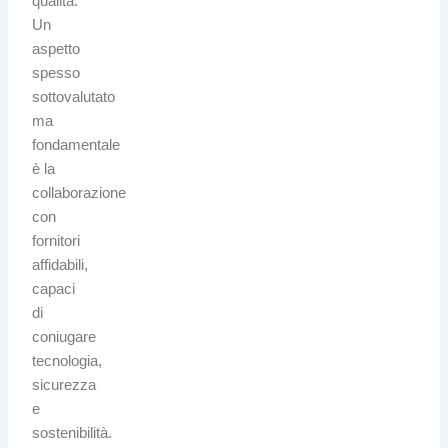
qualità.
Un
aspetto
spesso
sottovalutato
ma
fondamentale
è la
collaborazione
con
fornitori
affidabili,
capaci
di
coniugare
tecnologia,
sicurezza
e
sostenibilità.