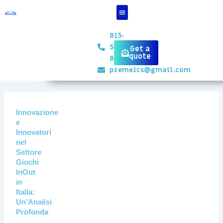
Skip
to
content
813-
551-
Get a
quote
8834
preme1cs@gmail.com
Innovazione
e
Innovatori
nel
Settore
Giochi
InOut
in
Italia:
Un’Analisi
Profonda