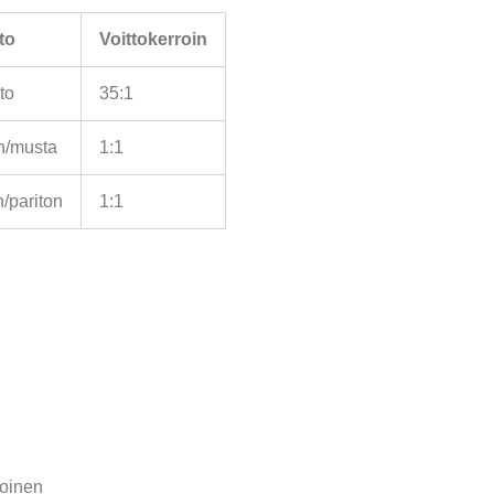
to
Voittokerroin
to
35:1
n/musta
1:1
n/pariton
1:1
oinen