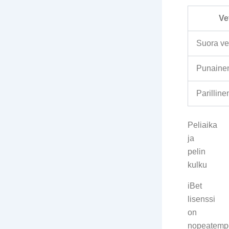
Ve
Suora ve
Punaine
Parilline
Peliaika
ja
pelin
kulku
iBet
lisenssi
on
nopeatemp