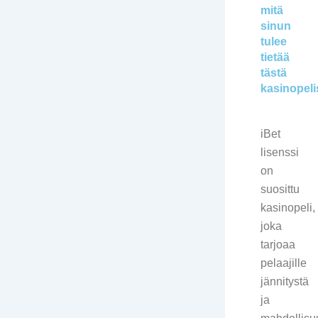
mitä
sinun
tulee
tietää
tästä
kasinopeli
iBet
lisenssi
on
suosittu
kasinopeli,
joka
tarjoaa
pelaajille
jännitystä
ja