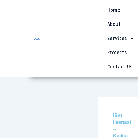
Skip
Home
to
content
About
Services
Projects
Contact Us
iBet
lisenssi
–
Kaikki