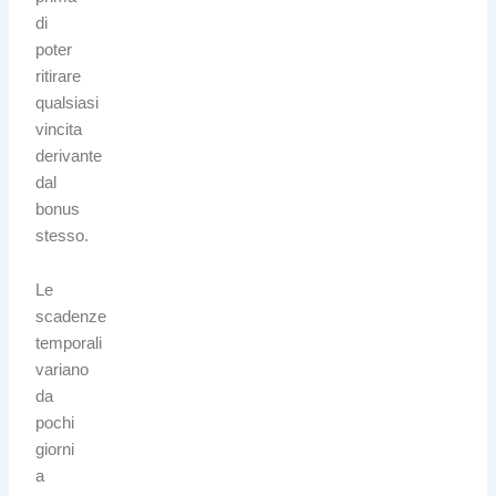
di
poter
ritirare
qualsiasi
vincita
derivante
dal
bonus
stesso.
Le
scadenze
temporali
variano
da
pochi
giorni
a