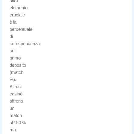
altro
elemento
cruciale
è la
percentuale
di
corrispondenza
sul
primo
deposito
(match
%).
Alcuni
casinò
offrono
un
match
al 150 %
ma