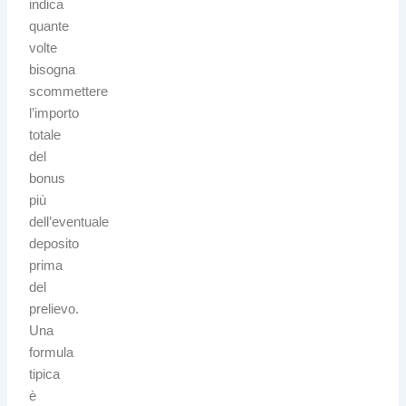
indica
quante
volte
bisogna
scommettere
l’importo
totale
del
bonus
più
dell’eventuale
deposito
prima
del
prelievo.
Una
formula
tipica
è