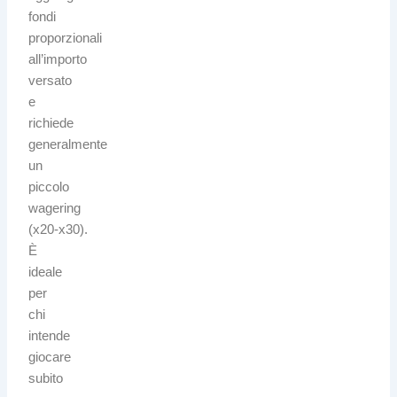
fondi
proporzionali
all’importo
versato
e
richiede
generalmente
un
piccolo
wagering
(x20‑x30).
È
ideale
per
chi
intende
giocare
subito