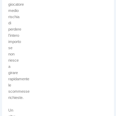
giocatore
medio
rischia
di
perdere
l’intero
importo
se
non
riesce
a
girare
rapidamente
le
scommesse
richieste.
Un