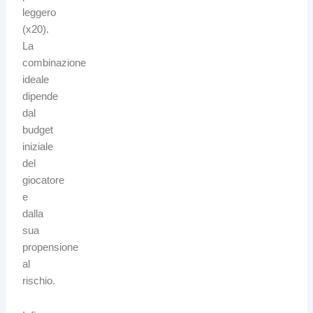
leggero
(x20).
La
combinazione
ideale
dipende
dal
budget
iniziale
del
giocatore
e
dalla
sua
propensione
al
rischio.