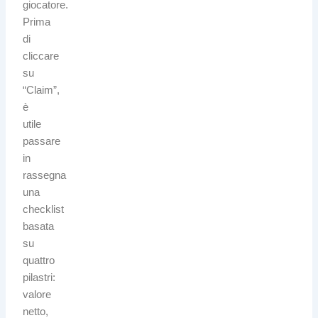
giocatore.
Prima
di
cliccare
su
“Claim”,
è
utile
passare
in
rassegna
una
checklist
basata
su
quattro
pilastri:
valore
netto,