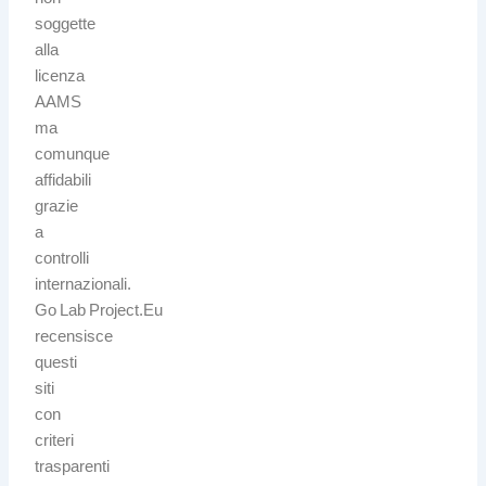
soggette
alla
licenza
AAMS
ma
comunque
affidabili
grazie
a
controlli
internazionali.
Go Lab Project.Eu
recensisce
questi
siti
con
criteri
trasparenti