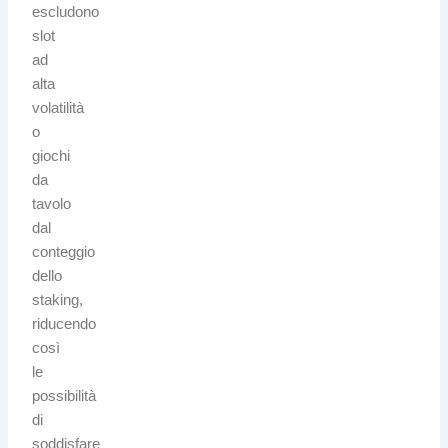
escludono
slot
ad
alta
volatilità
o
giochi
da
tavolo
dal
conteggio
dello
staking,
riducendo
così
le
possibilità
di
soddisfare