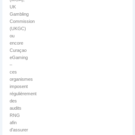
UK
Gambling
Commission
(UKGC)
ou
encore
Curaçao
eGaming
–
ces
organismes
imposent
régulièrement
des
audits
RNG
afin
d’assurer