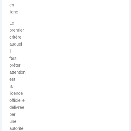
en
ligne
Le
premier
critère
auquel
il
faut
prêter
attention
est
la
licence
officielle
délivrée
par
une
autorité