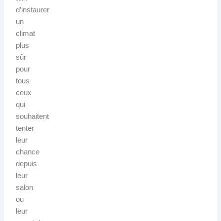
d’instaurer
un
climat
plus
sûr
pour
tous
ceux
qui
souhaitent
tenter
leur
chance
depuis
leur
salon
ou
leur