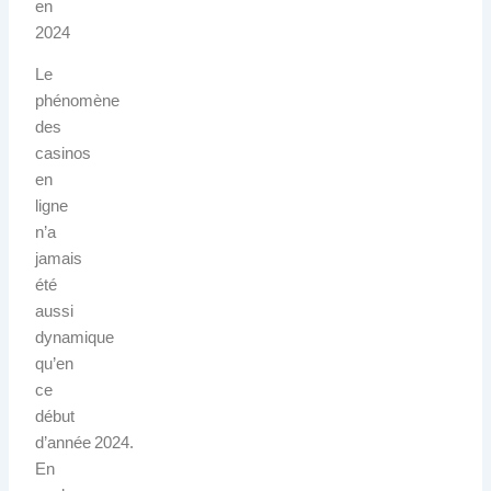
en
2024
Le
phénomène
des
casinos
en
ligne
n’a
jamais
été
aussi
dynamique
qu’en
ce
début
d’année 2024.
En