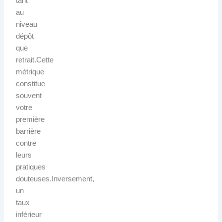
tant
au
niveau
dépôt
que
retrait.Cette
métrique
constitue
souvent
votre
première
barrière
contre
leurs
pratiques
douteuses.Inversement,
un
taux
inférieur