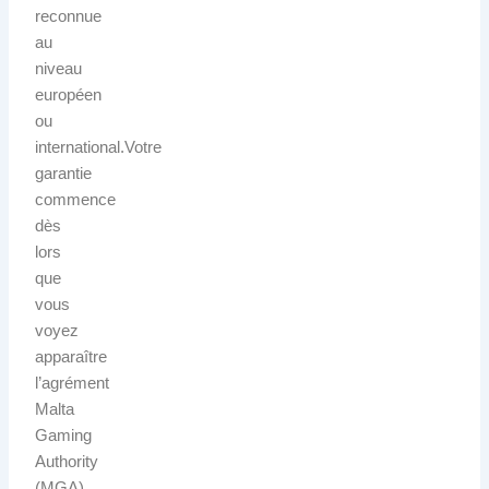
reconnue
au
niveau
européen
ou
international.Votre
garantie
commence
dès
lors
que
vous
voyez
apparaître
l’agrément
Malta
Gaming
Authority
(MGA),