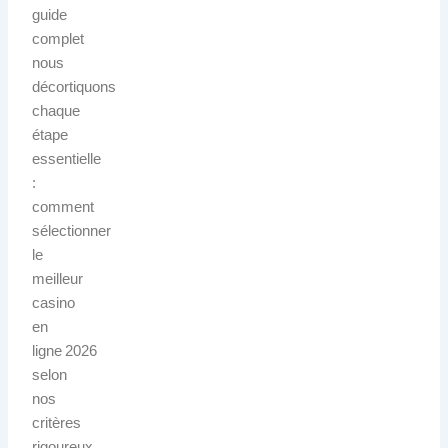
guide
complet
nous
décortiquons
chaque
étape
essentielle
:
comment
sélectionner
le
meilleur
casino
en
ligne 2026
selon
nos
critères
rigoureux