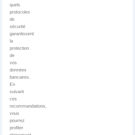
quels
protocoles
de
sécurité
garantissent
la
protection
de
vos
données
bancaires.
En
suivant
ces
recommandations,
vous
pourrez
profiter