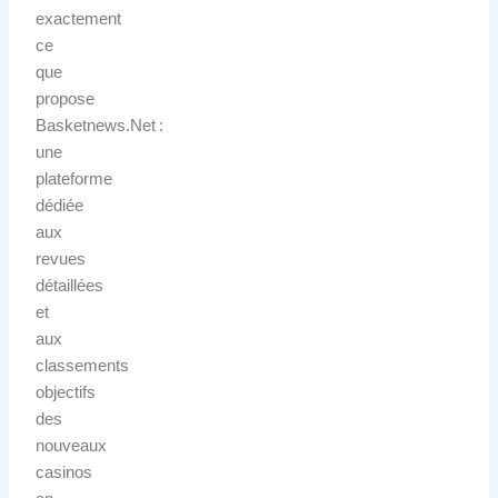
exactement
ce
que
propose
Basketnews.Net :
une
plateforme
dédiée
aux
revues
détaillées
et
aux
classements
objectifs
des
nouveaux
casinos