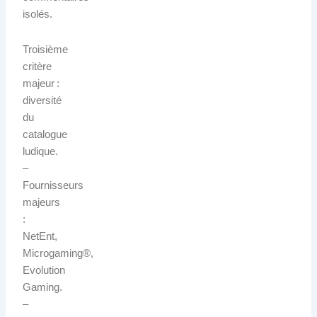
isolés.
Troisième
critère
majeur :
diversité
du
catalogue
ludique.
–
Fournisseurs
majeurs
:
NetEnt,
Microgaming®,
Evolution
Gaming.
–