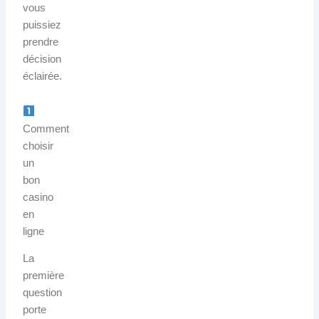
vous
puissiez
prendre
décision
éclairée.
Comment
choisir
un
bon
casino
en
ligne
La
première
question
porte