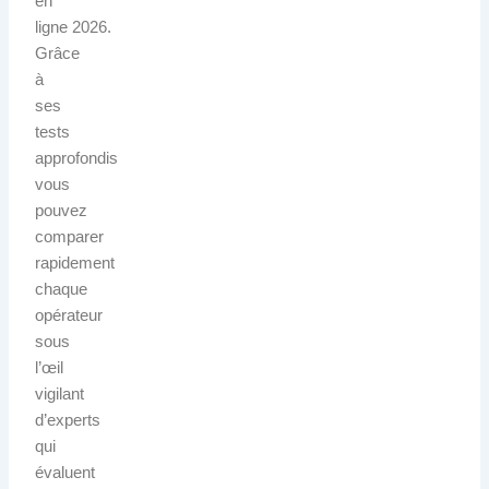
en
ligne 2026.
Grâce
à
ses
tests
approfondis
vous
pouvez
comparer
rapidement
chaque
opérateur
sous
l’œil
vigilant
d’experts
qui
évaluent