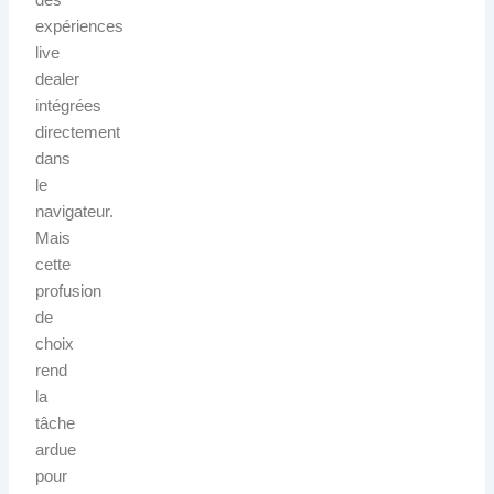
des
expériences
live
dealer
intégrées
directement
dans
le
navigateur.
Mais
cette
profusion
de
choix
rend
la
tâche
ardue
pour