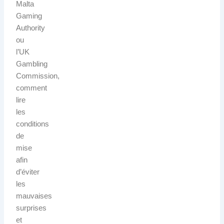
Malta
Gaming
Authority
ou
l’UK
Gambling
Commission,
comment
lire
les
conditions
de
mise
afin
d’éviter
les
mauvaises
surprises
et