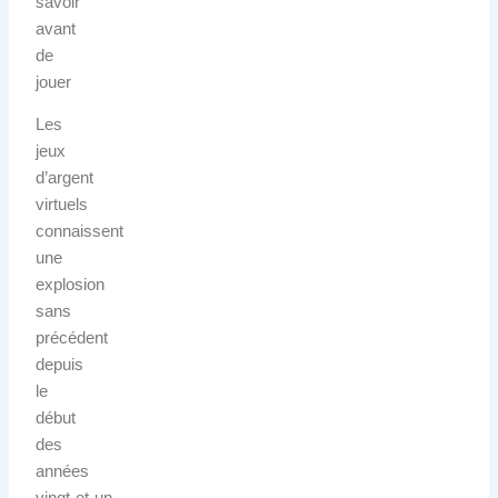
savoir
avant
de
jouer
Les
jeux
d’argent
virtuels
connaissent
une
explosion
sans
précédent
depuis
le
début
des
années