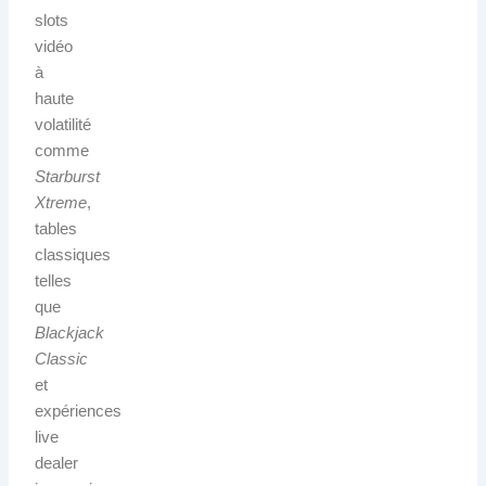
slots
vidéo
à
haute
volatilité
comme
Starburst
Xtreme
,
tables
classiques
telles
que
Blackjack
Classic
et
expériences
live
dealer