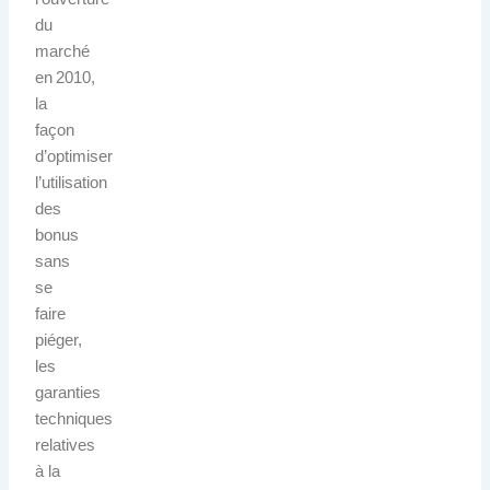
du
marché
en 2010,
la
façon
d’optimiser
l’utilisation
des
bonus
sans
se
faire
piéger,
les
garanties
techniques
relatives
à la