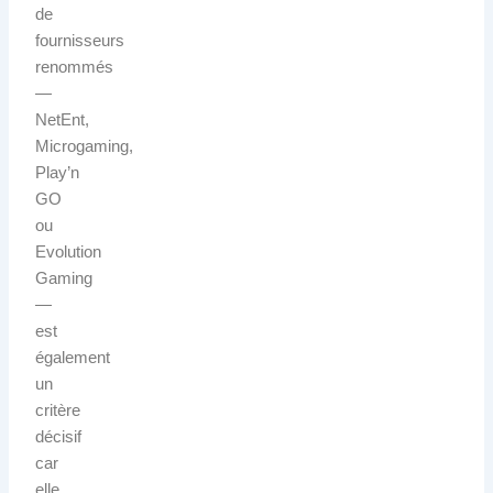
de
fournisseurs
renommés
—
NetEnt,
Microgaming,
Play’n
GO
ou
Evolution
Gaming
—
est
également
un
critère
décisif
car
elle