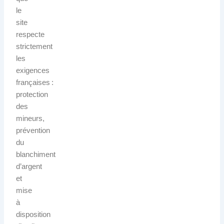
le
site
respecte
strictement
les
exigences
françaises :
protection
des
mineurs,
prévention
du
blanchiment
d’argent
et
mise
à
disposition