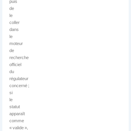
puis
de
le
coller
dans
le
moteur
de
recherche
officiel
du
régulateur
concerné ;
si
le
statut
apparaît
comme
« valide »,