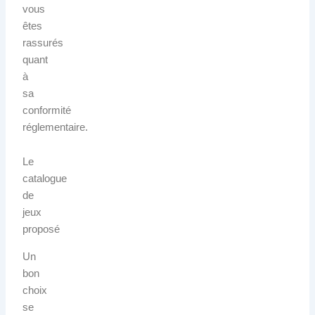
vous
êtes
rassurés
quant
à
sa
conformité
réglementaire.
Le
catalogue
de
jeux
proposé
Un
bon
choix
se