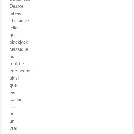
Deluxe
,
tables
classiques
telles
que
blackjack
classique
ou
roulette
européenne,
ainsi
que
les
salons
live
où
un
vrai