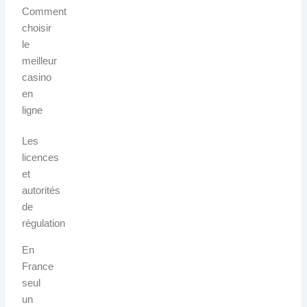
Comment
choisir
le
meilleur
casino
en
ligne
Les
licences
et
autorités
de
régulation
En
France
seul
un