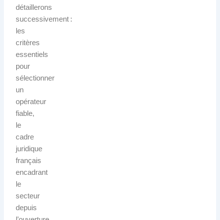
détaillerons
successivement :
les
critères
essentiels
pour
sélectionner
un
opérateur
fiable,
le
cadre
juridique
français
encadrant
le
secteur
depuis
l’ouverture