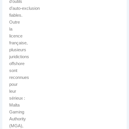
d’outils
d’auto‑exclusion
fiables.
Outre
la
licence
française,
plusieurs
juridictions
offshore
sont
reconnues
pour
leur
sérieux :
Malta
Gaming
Authority
(MGA),