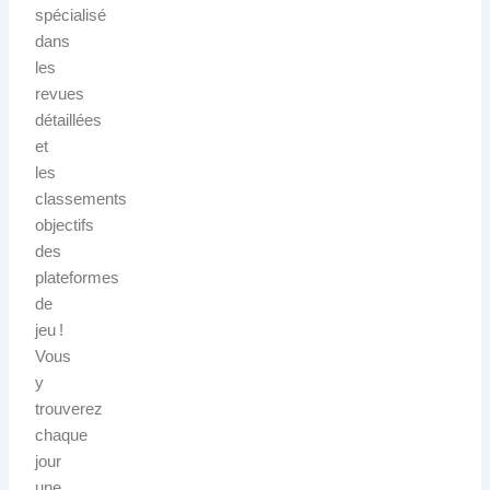
spécialisé
dans
les
revues
détaillées
et
les
classements
objectifs
des
plateformes
de
jeu !
Vous
y
trouverez
chaque
jour
une