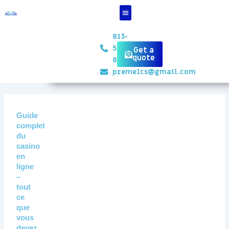
Skip
to
content
813-
551-
Get a
quote
8834
preme1cs@gmail.com
Guide
complet
du
casino
en
ligne
–
tout
ce
que
vous
devez