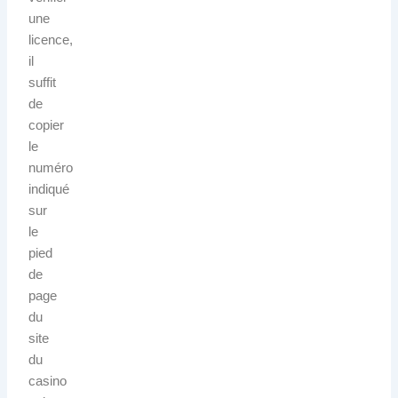
une
licence,
il
suffit
de
copier
le
numéro
indiqué
sur
le
pied
de
page
du
site
du
casino