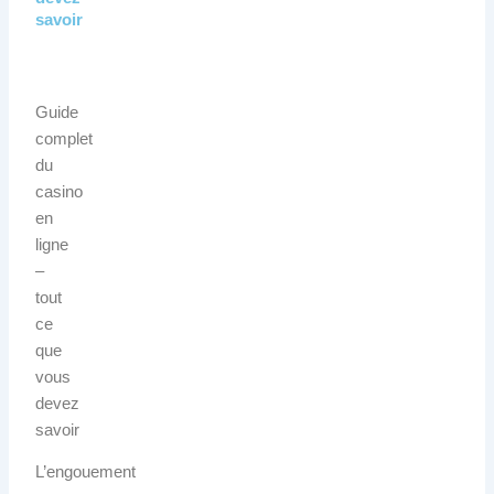
savoir
Guide
complet
du
casino
en
ligne
–
tout
ce
que
vous
devez
savoir
L’engouement