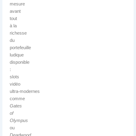
mesure
avant
tout
à la
richesse
du
portefeuille
ludique
disponible
:
slots
vidéo
ultra‑modernes
comme
Gates
of
Olympus
ou
Deadwood