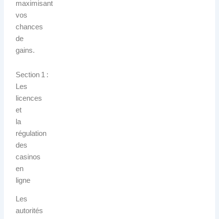
maximisant
vos
chances
de
gains.
Section 1 :
Les
licences
et
la
régulation
des
casinos
en
ligne
Les
autorités