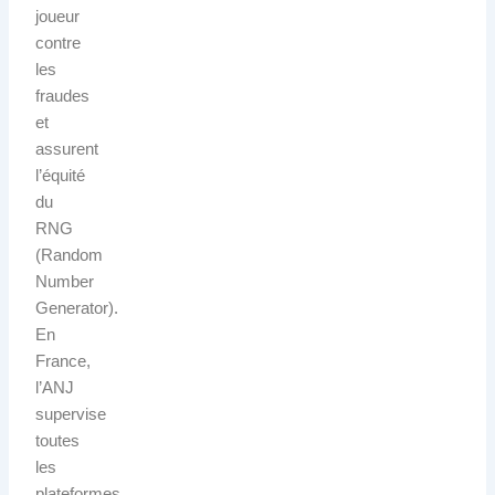
joueur
contre
les
fraudes
et
assurent
l’équité
du
RNG
(Random
Number
Generator).
En
France,
l’ANJ
supervise
toutes
les
plateformes