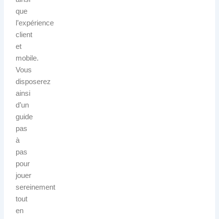
que
l’expérience
client
et
mobile.
Vous
disposerez
ainsi
d’un
guide
pas
à
pas
pour
jouer
sereinement
tout
en