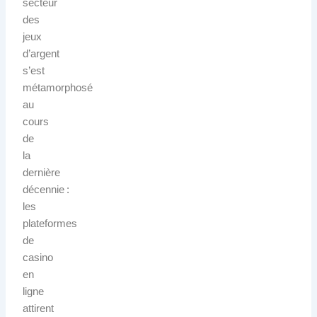
secteur
des
jeux
d’argent
s’est
métamorphosé
au
cours
de
la
dernière
décennie :
les
plateformes
de
casino
en
ligne
attirent