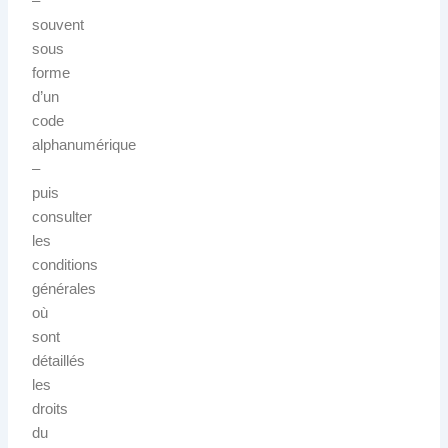
–
souvent
sous
forme
d’un
code
alphanumérique
–
puis
consulter
les
conditions
générales
où
sont
détaillés
les
droits
du