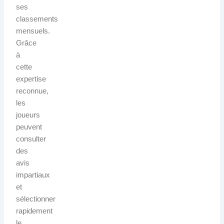
ses
classements
mensuels.
Grâce
à
cette
expertise
reconnue,
les
joueurs
peuvent
consulter
des
avis
impartiaux
et
sélectionner
rapidement
le