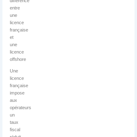
différence
entre
une
licence
française
et
une
licence
offshore
Une
licence
française
impose
aux
opérateurs
un
taux
fiscal