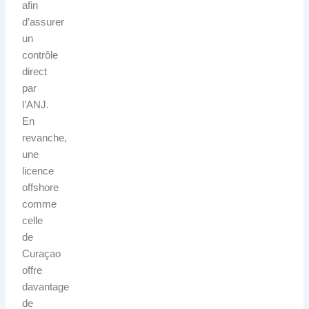
afin
d’assurer
un
contrôle
direct
par
l’ANJ.
En
revanche,
une
licence
offshore
comme
celle
de
Curaçao
offre
davantage
de