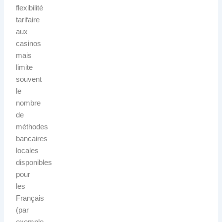
flexibilité
tarifaire
aux
casinos
mais
limite
souvent
le
nombre
de
méthodes
bancaires
locales
disponibles
pour
les
Français
(par