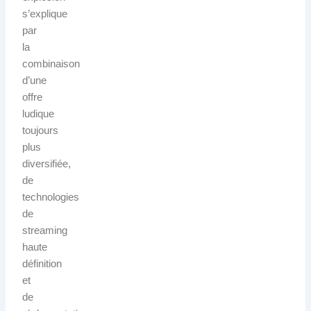
s’explique
par
la
combinaison
d’une
offre
ludique
toujours
plus
diversifiée,
de
technologies
de
streaming
haute
définition
et
de