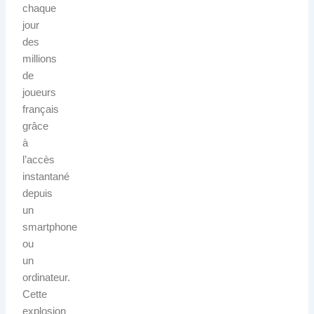
chaque
jour
des
millions
de
joueurs
français
grâce
à
l’accès
instantané
depuis
un
smartphone
ou
un
ordinateur.
Cette
explosion