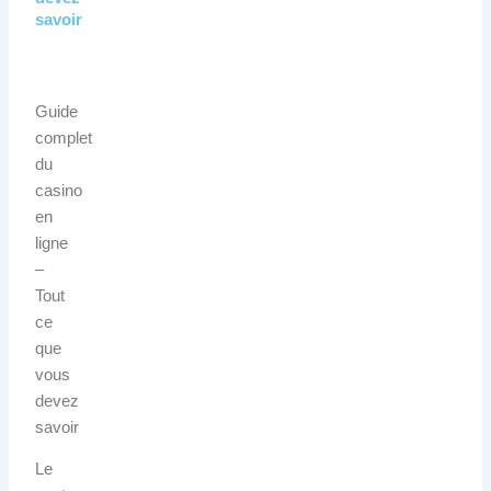
savoir
Guide
complet
du
casino
en
ligne
–
Tout
ce
que
vous
devez
savoir
Le