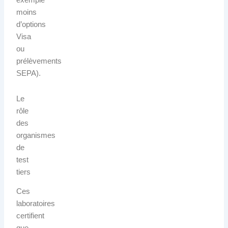
exemple
moins
d’options
Visa
ou
prélèvements
SEPA).
Le
rôle
des
organismes
de
test
tiers
Ces
laboratoires
certifient