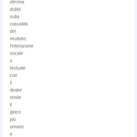
elimina
dubbi
sulla
casualità
del
risultato;
l’interazione
vocale
o
testuale
con
il
dealer
rende
il
gioco
più
umano
e