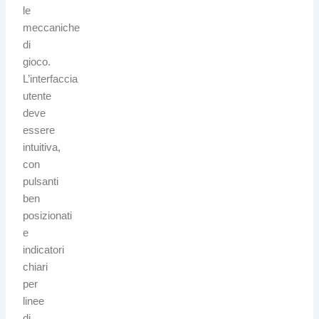
le
meccaniche
di
gioco.
L’interfaccia
utente
deve
essere
intuitiva,
con
pulsanti
ben
posizionati
e
indicatori
chiari
per
linee
di