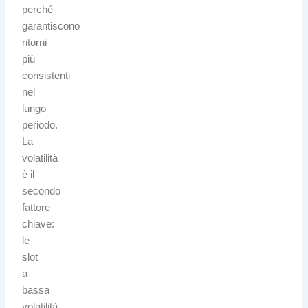
perché
garantiscono
ritorni
più
consistenti
nel
lungo
periodo.
La
volatilità
è il
secondo
fattore
chiave:
le
slot
a
bassa
volatilità