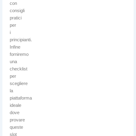
con
consigli
pratici
per
i
principianti.
Infine
forniremo
una
checklist
per
scegliere
la
piattaforma
ideale
dove
provare
queste
slot