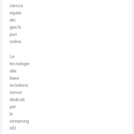
stessa
equità
dei
giochi
puri
online.
Le
tecnologie
alla
base
includono
server
dedicati
per
lo
streaming
HD