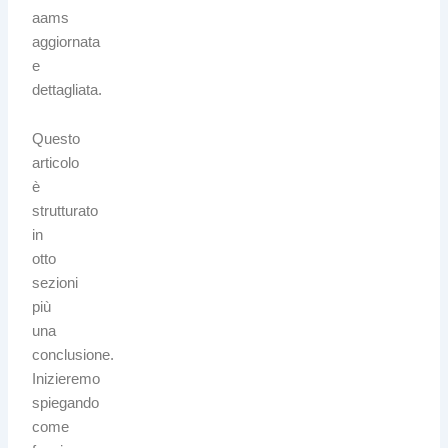
aams
aggiornata
e
dettagliata.
Questo
articolo
è
strutturato
in
otto
sezioni
più
una
conclusione.
Inizieremo
spiegando
come