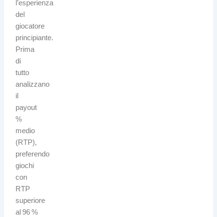
l’esperienza
del
giocatore
principiante.
Prima
di
tutto
analizzano
il
payout
%
medio
(RTP),
preferendo
giochi
con
RTP
superiore
al 96 %