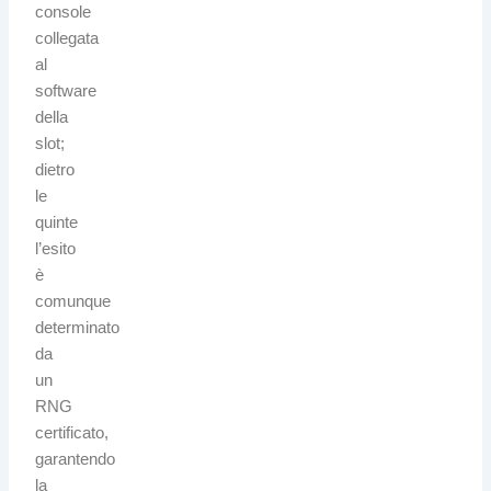
console
collegata
al
software
della
slot;
dietro
le
quinte
l’esito
è
comunque
determinato
da
un
RNG
certificato,
garantendo
la