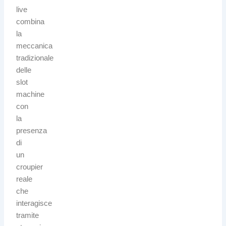
live
combina
la
meccanica
tradizionale
delle
slot
machine
con
la
presenza
di
un
croupier
reale
che
interagisce
tramite