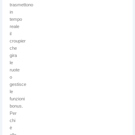
trasmettono
in
tempo
reale
il
croupier
che
gira
le
ruote
o
gestisce
le
funzioni
bonus.
Per
chi
è