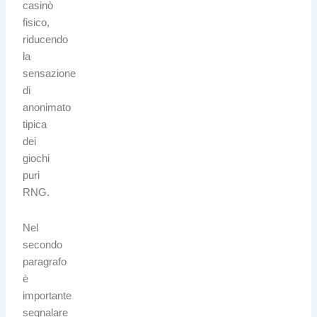
casinò
fisico,
riducendo
la
sensazione
di
anonimato
tipica
dei
giochi
puri
RNG.
Nel
secondo
paragrafo
è
importante
segnalare