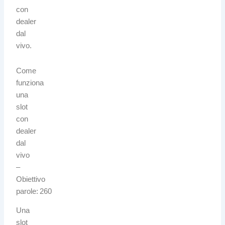
con
dealer
dal
vivo.
Come
funziona
una
slot
con
dealer
dal
vivo
–
Obiettivo
parole: 260
Una
slot