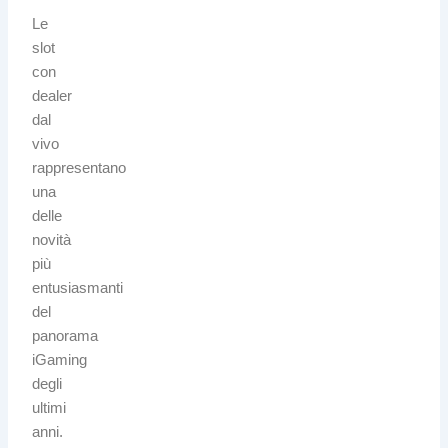
Le
slot
con
dealer
dal
vivo
rappresentano
una
delle
novità
più
entusiasmanti
del
panorama
iGaming
degli
ultimi
anni.