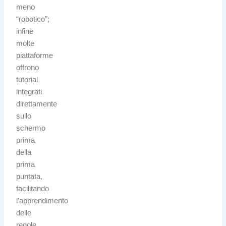
meno
“robotico”;
infine
molte
piattaforme
offrono
tutorial
integrati
direttamente
sullo
schermo
prima
della
prima
puntata,
facilitando
l’apprendimento
delle
regole