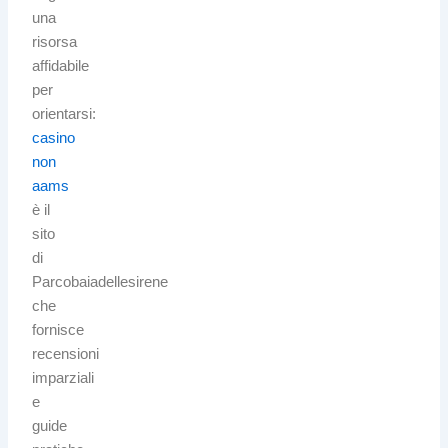
una
risorsa
affidabile
per
orientarsi:
casino
non
aams
è il
sito
di
Parcobaiadellesirene
che
fornisce
recensioni
imparziali
e
guide