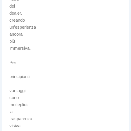
del
dealer,
creando
un’esperienza
ancora
più
immersiva.
Per
i
principianti
i
vantaggi
sono
molteplici:
la
trasparenza
visiva