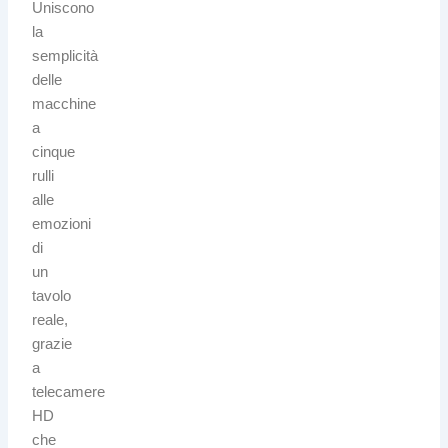
Uniscono
la
semplicità
delle
macchine
a
cinque
rulli
alle
emozioni
di
un
tavolo
reale,
grazie
a
telecamere
HD
che