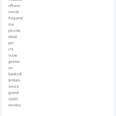
offrono
vincite
frequenti
ma
piccole,
ideali
per
chi
vuole
gestire
un
bankroll
limitato
senza
grandi
sbalzi
emotivi.