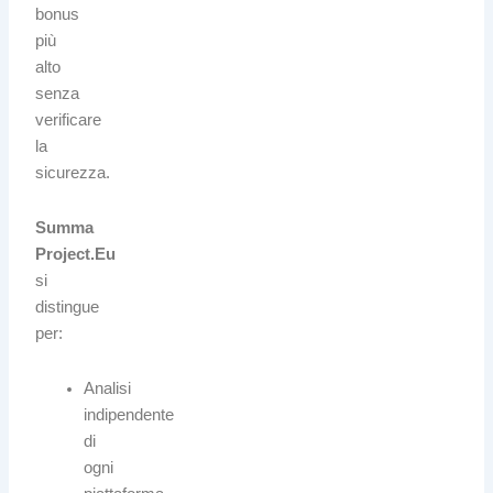
bonus
più
alto
senza
verificare
la
sicurezza.
Summa
Project.Eu
si
distingue
per:
Analisi
indipendente
di
ogni