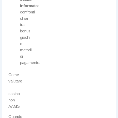
informata
:
confronti
chiari
tra
bonus,
giochi
e
metodi
di
pagamento.
Come
valutare
i
casino
non
AAMS
Quando