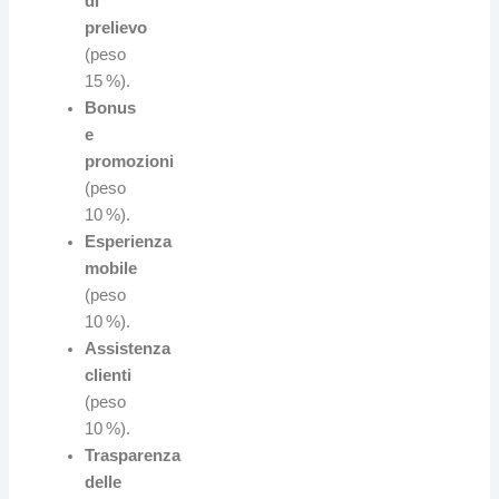
di
prelievo
(peso
15 %).
Bonus
e
promozioni
(peso
10 %).
Esperienza
mobile
(peso
10 %).
Assistenza
clienti
(peso
10 %).
Trasparenza
delle