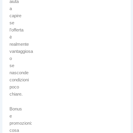
aiuta
a
capire
se
l’offerta
è
realmente
vantaggiosa
o
se
nasconde
condizioni
poco
chiare.
Bonus
e
promozioni:
cosa