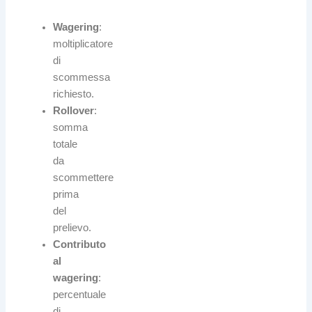
Wagering
:
moltiplicatore
di
scommessa
richiesto.
Rollover
:
somma
totale
da
scommettere
prima
del
prelievo.
Contributo
al
wagering
:
percentuale
di