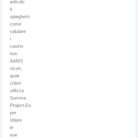
articolo
ti
spiegherò
come
valutare
i
casino
non
AAMS
sicuri,
quali
criteri
utilizza
Summa
Project.Eu
per
stilare
le
sue