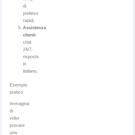
di
prelievo
rapidi.
Assistenza
clienti
:
chat
24/7,
risposta
in
italiano.
Esempio
pratico
Immagina
di
voler
provare
una