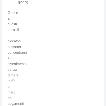
giochi).
Grazie
a
questi
controlli,
i
giocatori
possono
concentrarsi
sul
divertimento
senza
temere
truffe
o
ritardi
nei
pagamenti.