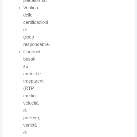
piattaforma.
Verifica
delle
certificazioni
di
gioco
responsabile.
Confronti
basati
su
metriche
trasparenti
(RTP
medio,
velocità
di
prelievo,
varietà
di