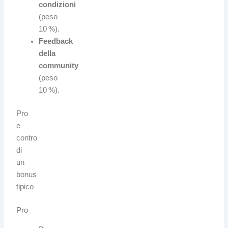
condizioni
(peso
10 %).
Feedback
della
community
(peso
10 %).
Pro
e
contro
di
un
bonus
tipico
Pro