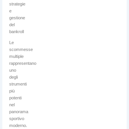
strategie
e
gestione
del
bankroll
Le
scommesse
multiple
rappresentano
uno
degli
strumenti
più
potenti
nel
panorama
sportivo
moderno.