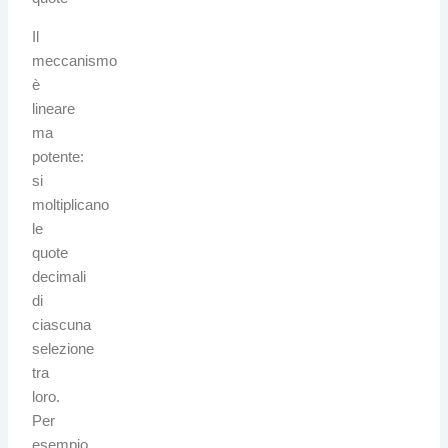
Il
meccanismo
è
lineare
ma
potente:
si
moltiplicano
le
quote
decimali
di
ciascuna
selezione
tra
loro.
Per
esempio,