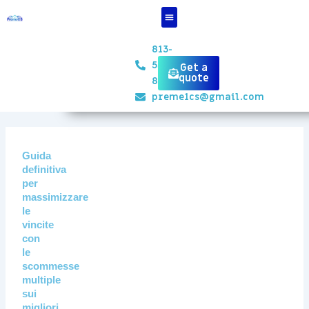
Skip
to
content
813-
551-
Get a
quote
8834
preme1cs@gmail.com
Guida
definitiva
per
massimizzare
le
vincite
con
le
scommesse
multiple
sui
migliori