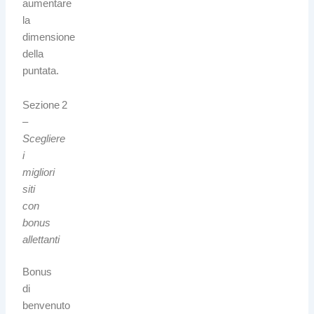
aumentare
la
dimensione
della
puntata.
Sezione 2
–
Scegliere
i
migliori
siti
con
bonus
allettanti
Bonus
di
benvenuto