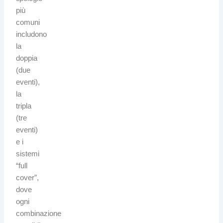
più
comuni
includono
la
doppia
(due
eventi),
la
tripla
(tre
eventi)
e i
sistemi
“full
cover”,
dove
ogni
combinazione