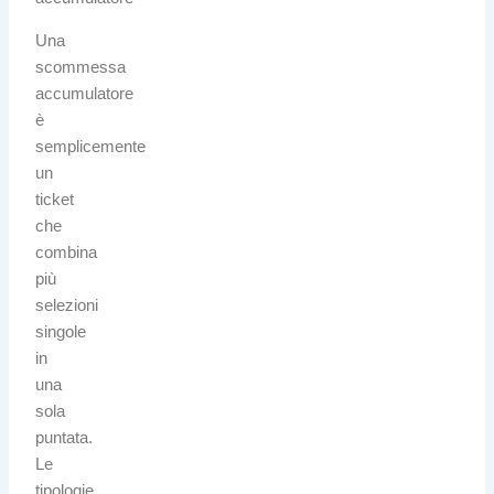
Una
scommessa
accumulatore
è
semplicemente
un
ticket
che
combina
più
selezioni
singole
in
una
sola
puntata.
Le
tipologie