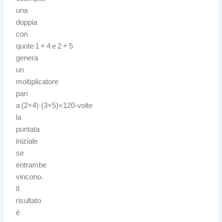
una
doppia
con
quote 1 + 4 e 2 + 5
genera
un
moltiplicatore
pari
a (2×4)·(3×5)=120‑volte
la
puntata
iniziale
se
entrambe
vincono.
Il
risultato
è