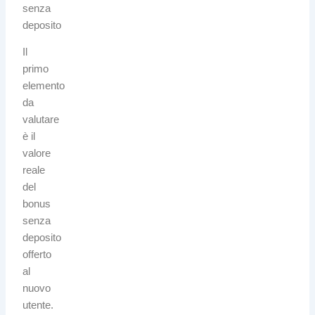
senza
deposito
Il
primo
elemento
da
valutare
è il
valore
reale
del
bonus
senza
deposito
offerto
al
nuovo
utente.