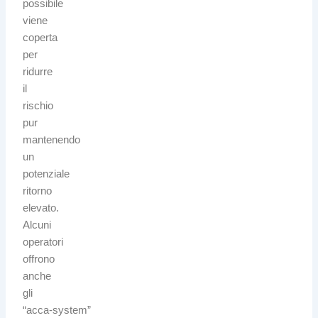
possibile
viene
coperta
per
ridurre
il
rischio
pur
mantenendo
un
potenziale
ritorno
elevato.
Alcuni
operatori
offrono
anche
gli
“acca‑system”