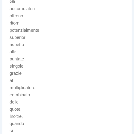
Gli
accumulatori
offrono
ritorni
potenzialmente
superiori
rispetto
alle
puntate
singole
grazie
al
moltiplicatore
combinato
delle
quote.
Inoltre,
quando
si