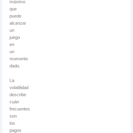
máximo
que
puede
alcanzar
un
juego
en
un
momento
dado.
La
volatilidad
describe
cuán
frecuentes
son
los
pagos