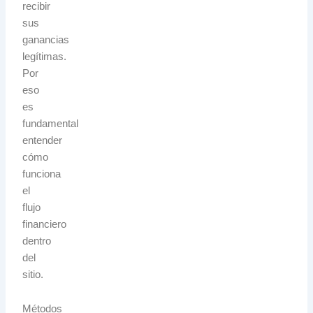
recibir
sus
ganancias
legítimas.
Por
eso
es
fundamental
entender
cómo
funciona
el
flujo
financiero
dentro
del
sitio.
Métodos