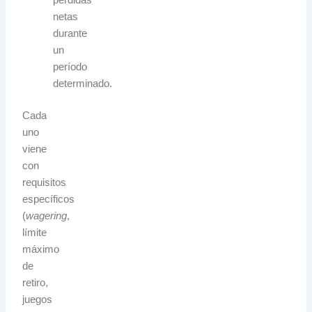
pérdidas
netas
durante
un
período
determinado.
Cada
uno
viene
con
requisitos
específicos
(
wagering
,
límite
máximo
de
retiro,
juegos