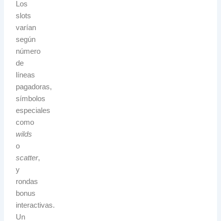
Los
slots
varían
según
número
de
líneas
pagadoras,
símbolos
especiales
como
wilds
o
scatter
,
y
rondas
bonus
interactivas.
Un