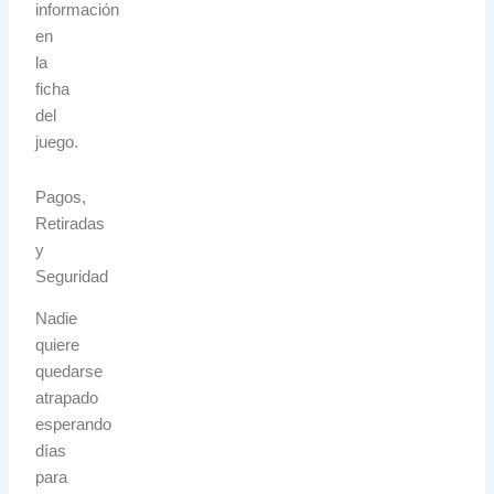
información
en
la
ficha
del
juego.
Pagos,
Retiradas
y
Seguridad
Nadie
quiere
quedarse
atrapado
esperando
días
para