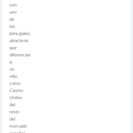
son
uno
de
los
principales
atractivos
que
diferencian
a
un
sitio
como
Casino
Online
del
resto
del
mercado