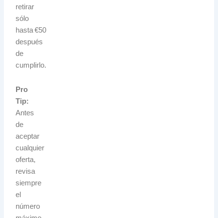
retirar
sólo
hasta €50​
después
de
cumplirlo.
Pro
Tip:
Antes
de
aceptar
cualquier
oferta,
revisa
siempre
el
número
máximo