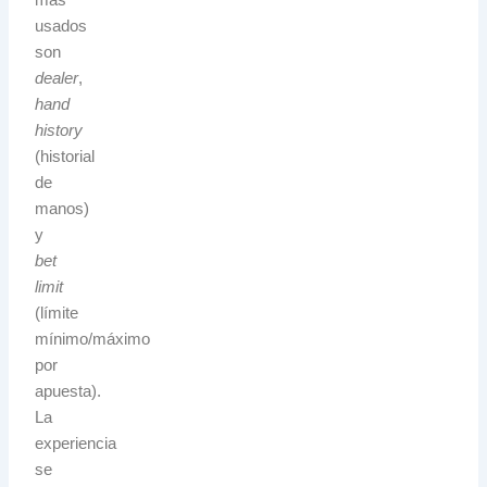
usados
son
dealer
,
hand
history
(historial
de
manos)
y
bet
limit
(límite
mínimo/máximo
por
apuesta).
La
experiencia
se