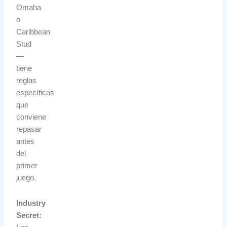
Omaha
o
Caribbean
Stud
—
tiene
reglas
específicas
que
conviene
repasar
antes
del
primer
juego.
Industry
Secret: