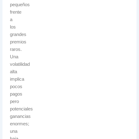
pequeños
frente
a
los
grandes
premios
raros.
Una
volatilidad
alta
implica
pocos
pagos
pero
potenciales
ganancias
enormes;
una
baja