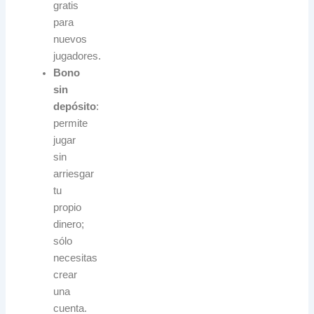
gratis
para
nuevos
jugadores.
Bono
sin
depósito
:
permite
jugar
sin
arriesgar
tu
propio
dinero;
sólo
necesitas
crear
una
cuenta.