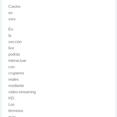
Casino
en
vivo
En
la
sección
live
podrás
interactuar
con
crupieres
reales
mediante
video‑streaming
HD.
Los
términos
más