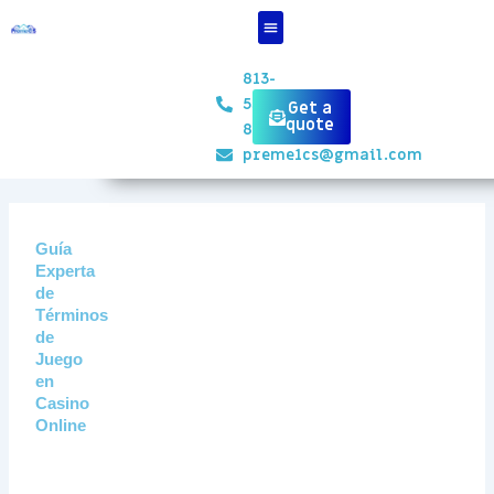
Skip
to
content
813-
551-
Get a
quote
8834
preme1cs@gmail.com
Guía
Experta
de
Términos
de
Juego
en
Casino
Online