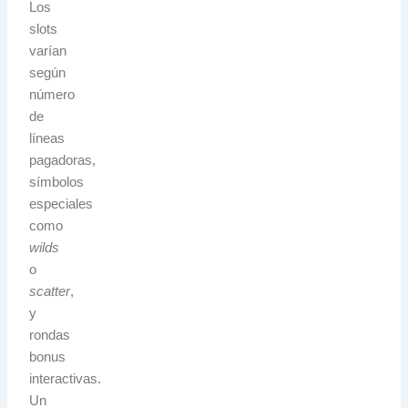
Los
slots
varían
según
número
de
líneas
pagadoras,
símbolos
especiales
como
wilds
o
scatter
,
y
rondas
bonus
interactivas.
Un