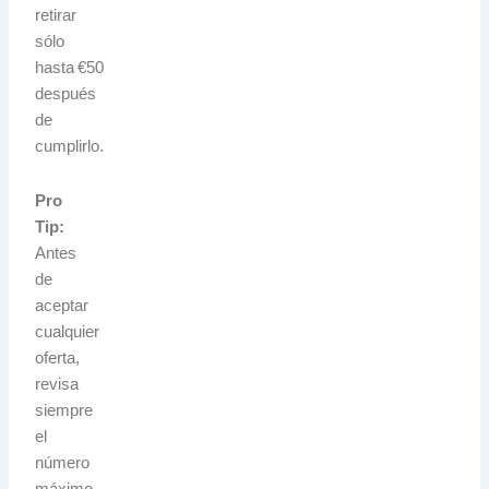
retirar
sólo
hasta €50​
después
de
cumplirlo.
Pro
Tip:
Antes
de
aceptar
cualquier
oferta,
revisa
siempre
el
número
máximo