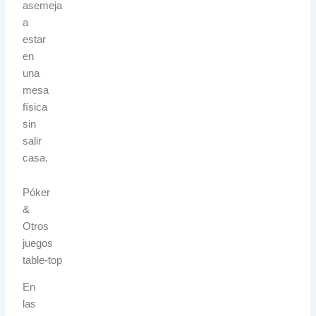
asemeja
a
estar
en
una
mesa
física
sin
salir
casa.
Póker
&
Otros
juegos
table‑top
En
las