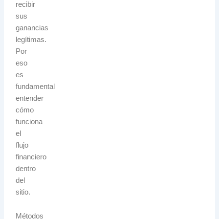
recibir
sus
ganancias
legítimas.
Por
eso
es
fundamental
entender
cómo
funciona
el
flujo
financiero
dentro
del
sitio.
Métodos