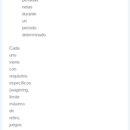
pérdidas
netas
durante
un
período
determinado.
Cada
uno
viene
con
requisitos
específicos
(
wagering
,
límite
máximo
de
retiro,
juegos