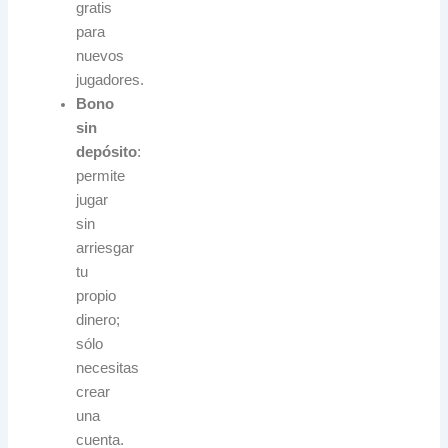
gratis
para
nuevos
jugadores.
Bono
sin
depósito
:
permite
jugar
sin
arriesgar
tu
propio
dinero;
sólo
necesitas
crear
una
cuenta.