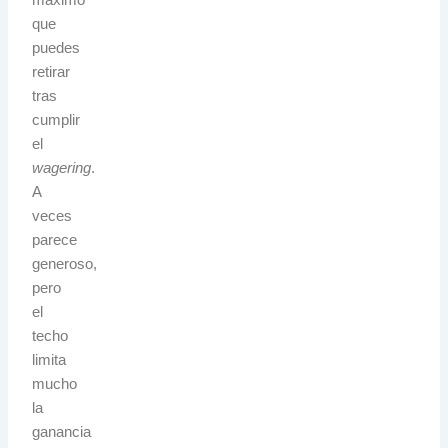
que
puedes
retirar
tras
cumplir
el
wagering
.
A
veces
parece
generoso,
pero
el
techo
limita
mucho
la
ganancia