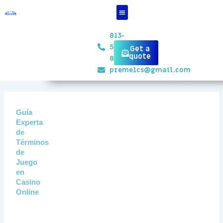
Skip
to
content
813-
551-
Get a
quote
8834
preme1cs@gmail.com
Guía
Experta
de
Términos
de
Juego
en
Casino
Online