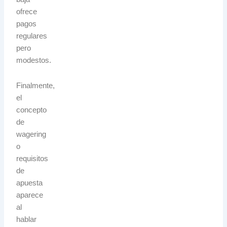
ofrece
pagos
regulares
pero
modestos.
Finalmente,
el
concepto
de
wagering
o
requisitos
de
apuesta
aparece
al
hablar