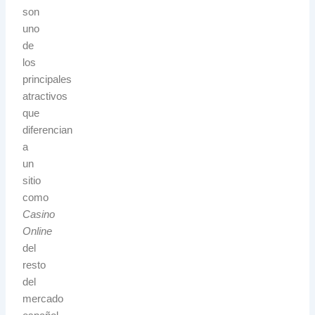
son
uno
de
los
principales
atractivos
que
diferencian
a
un
sitio
como
Casino
Online
del
resto
del
mercado