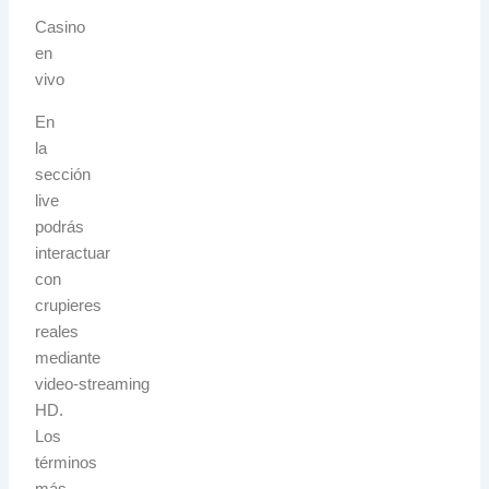
Casino
en
vivo
En
la
sección
live
podrás
interactuar
con
crupieres
reales
mediante
video‑streaming
HD.
Los
términos
más