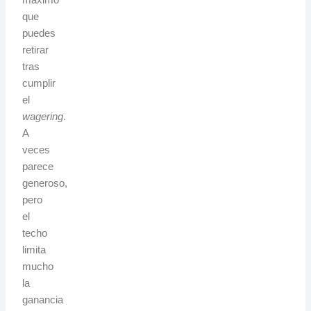
que
puedes
retirar
tras
cumplir
el
wagering
.
A
veces
parece
generoso,
pero
el
techo
limita
mucho
la
ganancia