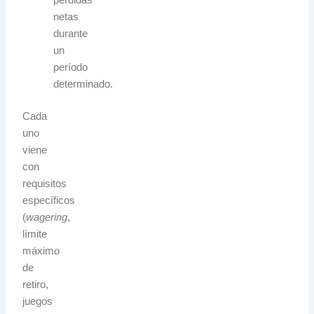
pérdidas
netas
durante
un
período
determinado.
Cada
uno
viene
con
requisitos
específicos
(
wagering
,
límite
máximo
de
retiro,
juegos