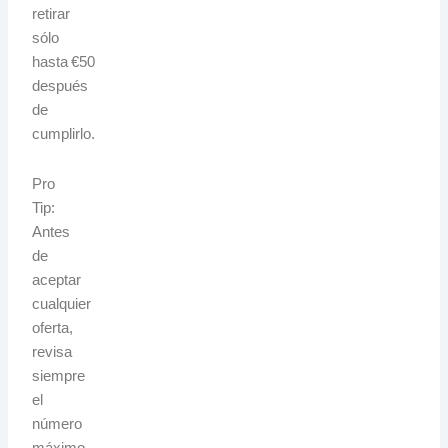
retirar
sólo
hasta €50​
después
de
cumplirlo.
Pro
Tip:
Antes
de
aceptar
cualquier
oferta,
revisa
siempre
el
número
máximo