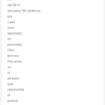
del 96 %
devuelve 96 céntimos
por
cada
euro
apostado,
en
promedio.
Otro
término
frecuente
es
el
jackpot,
que
representa
el
premio