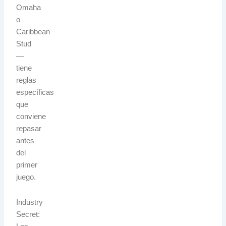
Omaha
o
Caribbean
Stud
—
tiene
reglas
específicas
que
conviene
repasar
antes
del
primer
juego.
Industry
Secret: