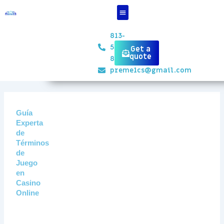
Skip
to
content
813-
551-
Get a
quote
8834
preme1cs@gmail.com
Guía
Experta
de
Términos
de
Juego
en
Casino
Online