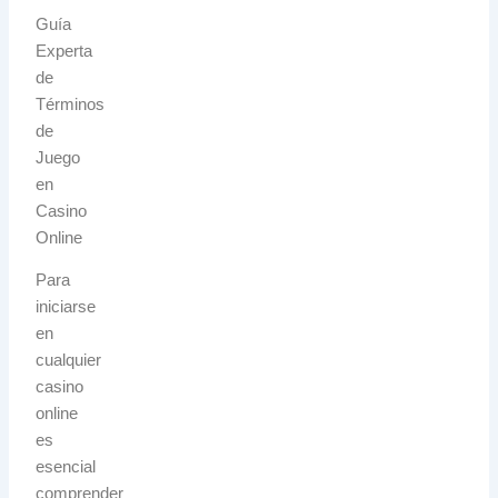
Guía
Experta
de
Términos
de
Juego
en
Casino
Online
Para
iniciarse
en
cualquier
casino
online
es
esencial
comprender