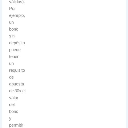
válidos).
Por
ejemplo,
un
bono
sin
depósito
puede
tener
un
requisito
de
apuesta
de 30x el
valor
del
bono
y
permitir