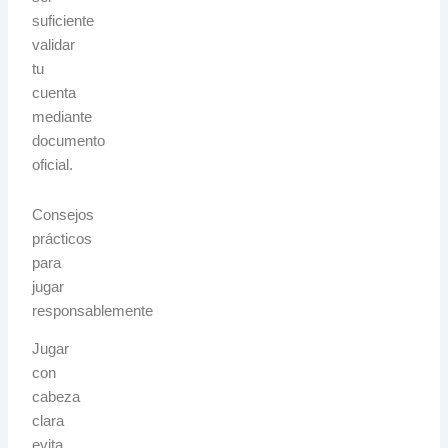
suficiente
validar
tu
cuenta
mediante
documento
oficial.
Consejos
prácticos
para
jugar
responsablemente
Jugar
con
cabeza
clara
evita