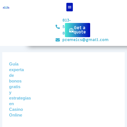
Skip
to
content
813-
551-
Get a
quote
8834
preme1cs@gmail.com
Guía
experta
de
bonos
gratis
y
estrategias
en
Casino
Online