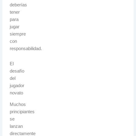
deberías
tener
para
jugar
siempre
con
responsabilidad.
El
desafío
del
jugador
novato
Muchos
principiantes
se
lanzan
directamente