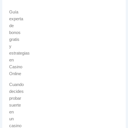
Guía
experta
de
bonos
gratis
y
estrategias
en
Casino
Online
Cuando
decides
probar
suerte
en
un
casino