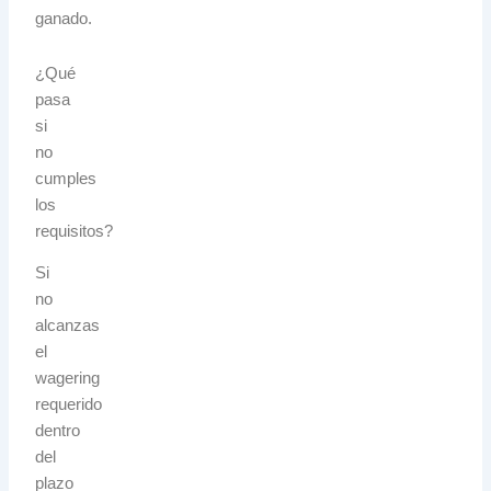
ganado.
¿Qué
pasa
si
no
cumples
los
requisitos?
Si
no
alcanzas
el
wagering
requerido
dentro
del
plazo