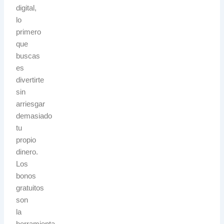
digital,
lo
primero
que
buscas
es
divertirte
sin
arriesgar
demasiado
tu
propio
dinero.
Los
bonos
gratuitos
son
la