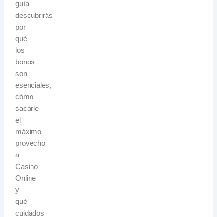
guía
descubrirás
por
qué
los
bonos
son
esenciales,
cómo
sacarle
el
máximo
provecho
a
Casino
Online
y
qué
cuidados