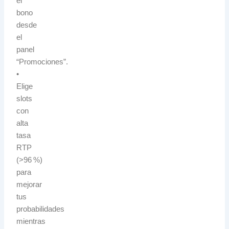
el
bono
desde
el
panel
“Promociones”.
•
Elige
slots
con
alta
tasa
RTP
(>96 %)
para
mejorar
tus
probabilidades
mientras