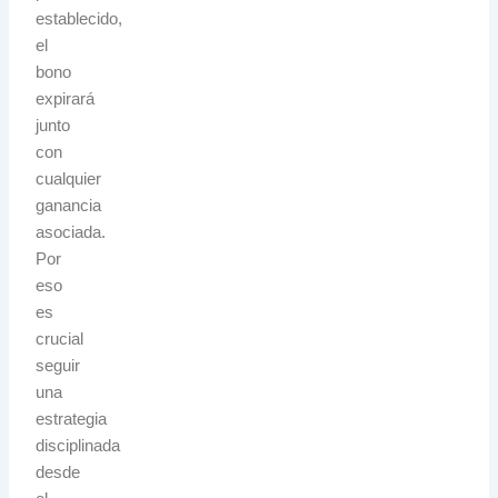
establecido,
el
bono
expirará
junto
con
cualquier
ganancia
asociada.
Por
eso
es
crucial
seguir
una
estrategia
disciplinada
desde