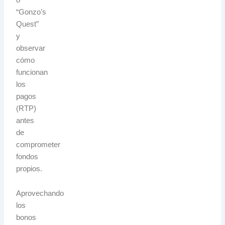
“Gonzo’s
Quest”
y
observar
cómo
funcionan
los
pagos
(RTP)
antes
de
comprometer
fondos
propios.
Aprovechando
los
bonos