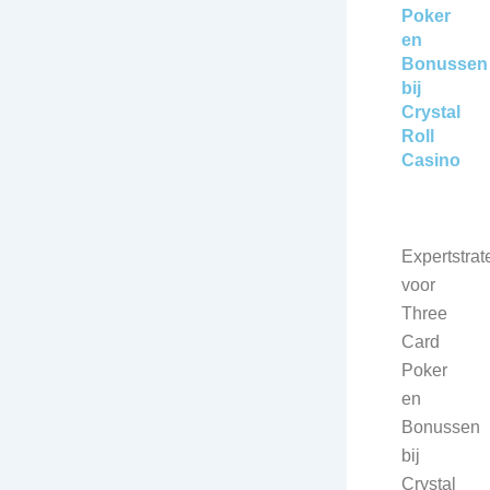
Poker
en
Bonussen
bij
Crystal
Roll
Casino
Expertstrat
voor
Three
Card
Poker
en
Bonussen
bij
Crystal