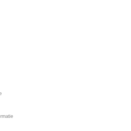
e
ormatie