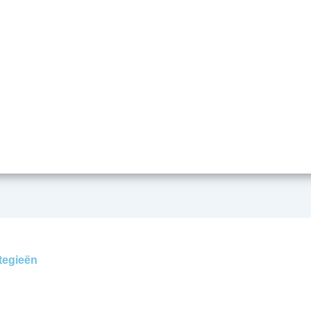
tegieën