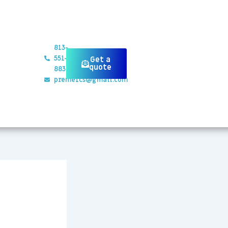
813-
551-
Get a
quote
8834
preme1cs@gmail.com