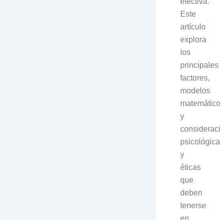
efectiva.
Este
artículo
explora
los
principales
factores,
modelos
matemátic
y
considerac
psicológic
y
éticas
que
deben
tenerse
en