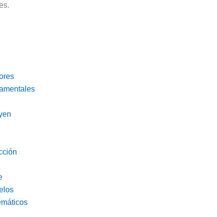
es.
ores
amentales
uyen
cción
e
elos
máticos