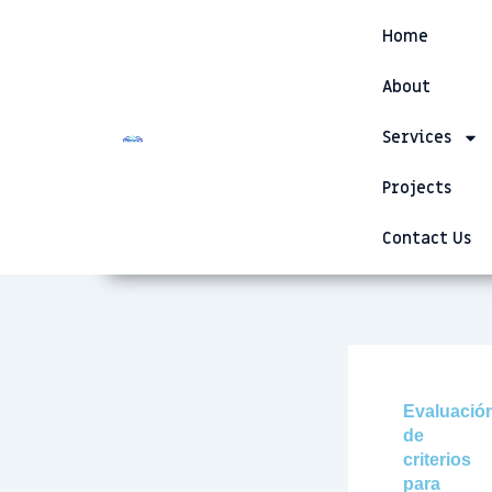
Skip
Home
to
content
About
Services
Projects
Contact Us
Evaluació
de
criterios
para