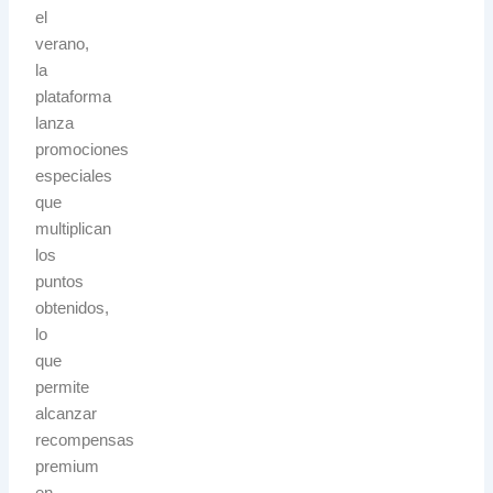
el
verano,
la
plataforma
lanza
promociones
especiales
que
multiplican
los
puntos
obtenidos,
lo
que
permite
alcanzar
recompensas
premium