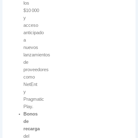
los
$10 000
y
acceso
anticipado
a
nuevos
lanzamientos
de
proveedores
como
NetEnt
y
Pragmatic
Play.
Bonos
de
recarga
del