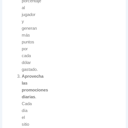
porcentaje
al
jugador
y
generan
más
puntos
por
cada
dólar
gastado.
Aprovecha
las
promociones
diarias
.
Cada
día
el
sitio