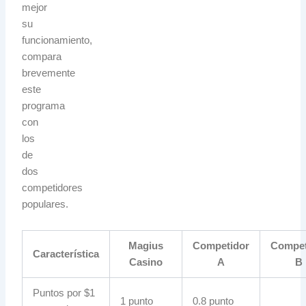
mejor
su
funcionamiento,
compara
brevemente
este
programa
con
los
de
dos
competidores
populares.
Magius
Competidor
Compet
Característica
Casino
A
B
Puntos por $1
1 punto
0.8 punto