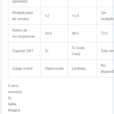
apostado
Multiplicador
Sin
×2
×1.5
de verano
multipli
Retiro de
24 h
48 h
72 h
recompensas
Sí (solo
Soporte 24/7
Sí
Sólo em
chat)
No
Juego móvil
Optimizado
Limitado
disponi
Como
muestra
la
tabla,
Magius