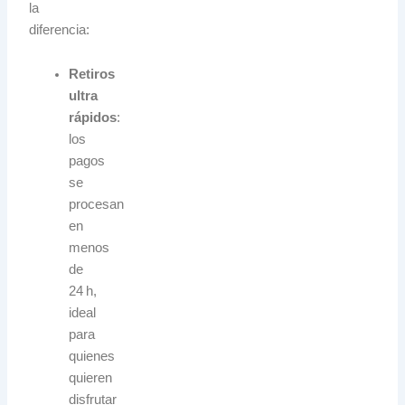
la
diferencia:
Retiros
ultra
rápidos
:
los
pagos
se
procesan
en
menos
de
24 h,
ideal
para
quienes
quieren
disfrutar