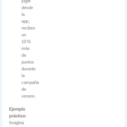
jugar
desde
la
app,
recibes
un
10 %
más
de
puntos
durante
la
campaña
de
verano.
Ejemplo
práctico
:
Imagina