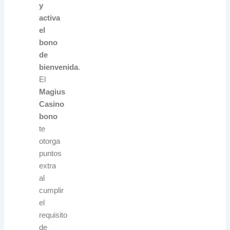
y
activa
el
bono
de
bienvenida
.
El
Magius
Casino
bono
te
otorga
puntos
extra
al
cumplir
el
requisito
de