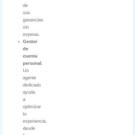
de
sus
ganancias
sin
esperas.
Gestor
de
cuenta
personal
.
Un
agente
dedicado
ayuda
a
optimizar
tu
experiencia,
desde