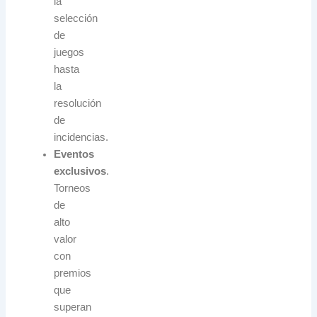
la
selección
de
juegos
hasta
la
resolución
de
incidencias.
Eventos
exclusivos
.
Torneos
de
alto
valor
con
premios
que
superan