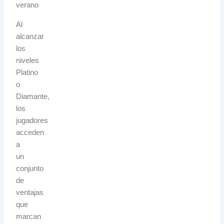
verano
Al
alcanzar
los
niveles
Platino
o
Diamante,
los
jugadores
acceden
a
un
conjunto
de
ventajas
que
marcan