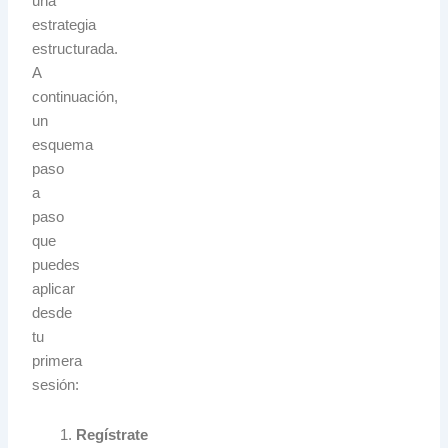
una
estrategia
estructurada.
A
continuación,
un
esquema
paso
a
paso
que
puedes
aplicar
desde
tu
primera
sesión:
Regístrate