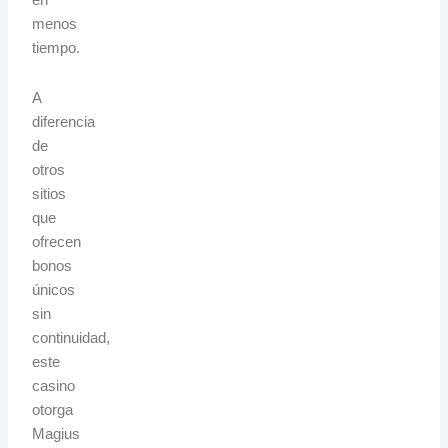
en
menos
tiempo.
A
diferencia
de
otros
sitios
que
ofrecen
bonos
únicos
sin
continuidad,
este
casino
otorga
Magius