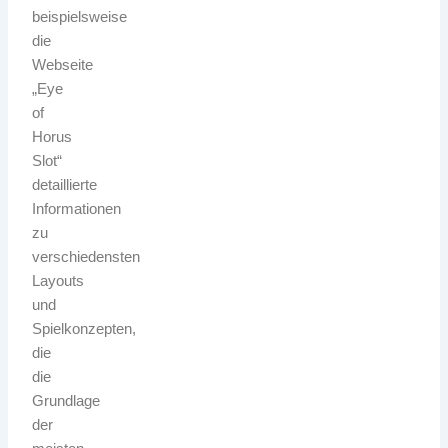
beispielsweise
die
Webseite
„Eye
of
Horus
Slot“
detaillierte
Informationen
zu
verschiedensten
Layouts
und
Spielkonzepten,
die
die
Grundlage
der