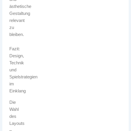
ästhetische
Gestaltung
relevant
zu
bleiben.
Fazit:
Design,
Technik
und
Spielstrategien
im
Einklang
Die
Wahl
des
Layouts
–