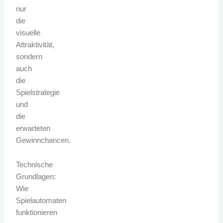
nur
die
visuelle
Attraktivität,
sondern
auch
die
Spielstrategie
und
die
erwarteten
Gewinnchancen.
Technische
Grundlagen:
Wie
Spielautomaten
funktionieren