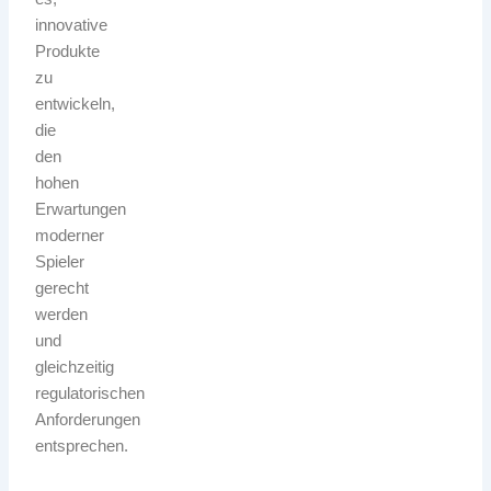
innovative
Produkte
zu
entwickeln,
die
den
hohen
Erwartungen
moderner
Spieler
gerecht
werden
und
gleichzeitig
regulatorischen
Anforderungen
entsprechen.