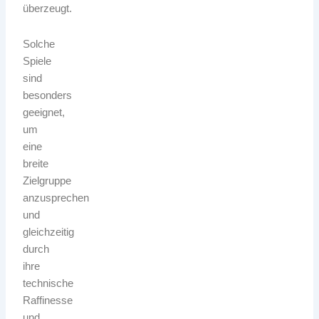
überzeugt.
Solche
Spiele
sind
besonders
geeignet,
um
eine
breite
Zielgruppe
anzusprechen
und
gleichzeitig
durch
ihre
technische
Raffinesse
und