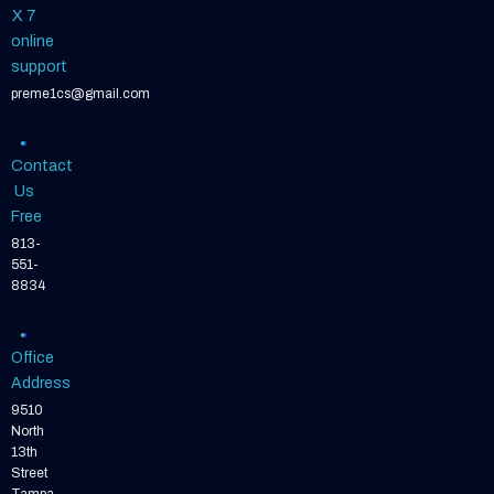
X 7
online
support
preme1cs@gmail.com
Contact
Us
Free
813-
551-
8834
Office
Address
9510
North
13th
Street