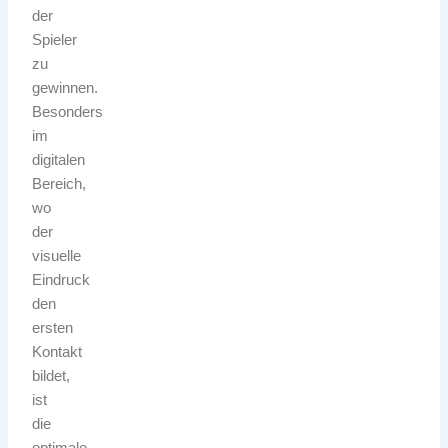
der
Spieler
zu
gewinnen.
Besonders
im
digitalen
Bereich,
wo
der
visuelle
Eindruck
den
ersten
Kontakt
bildet,
ist
die