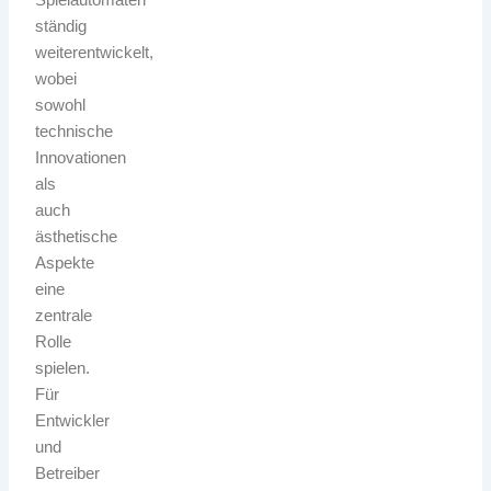
Spielautomaten
ständig
weiterentwickelt,
wobei
sowohl
technische
Innovationen
als
auch
ästhetische
Aspekte
eine
zentrale
Rolle
spielen.
Für
Entwickler
und
Betreiber