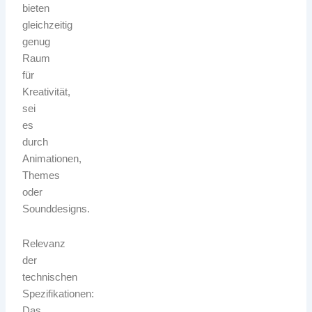
bieten
gleichzeitig
genug
Raum
für
Kreativität,
sei
es
durch
Animationen,
Themes
oder
Sounddesigns.
Relevanz
der
technischen
Spezifikationen:
Das