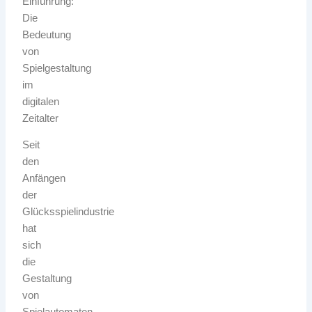
Einführung:
Die
Bedeutung
von
Spielgestaltung
im
digitalen
Zeitalter
Seit
den
Anfängen
der
Glücksspielindustrie
hat
sich
die
Gestaltung
von