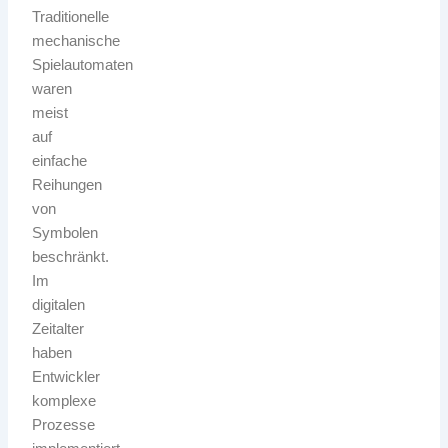
Traditionelle
mechanische
Spielautomaten
waren
meist
auf
einfache
Reihungen
von
Symbolen
beschränkt.
Im
digitalen
Zeitalter
haben
Entwickler
komplexe
Prozesse