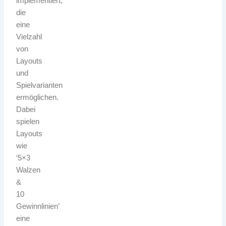
implementiert,
die
eine
Vielzahl
von
Layouts
und
Spielvarianten
ermöglichen.
Dabei
spielen
Layouts
wie
‘5×3
Walzen
&
10
Gewinnlinien’
eine