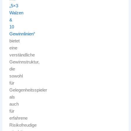
„5×3
Walzen
&
10
Gewinnlinien“
bietet
eine
verständliche
Gewinnstruktur,
die
sowohl
für
Gelegenheitsspieler
als
auch
für
erfahrene
Risikofreudige