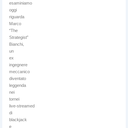
esaminiamo
oggi
riguarda
Marco
“The
Strategist”
Bianchi,
un
ex
ingegnere
meccanico
diventato
leggenda
nei
tornei
live‑streamed
di
blackjack
e