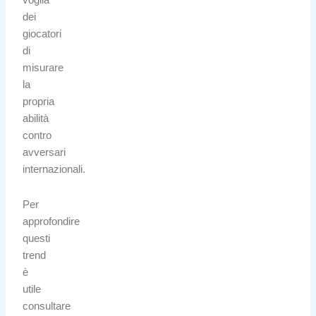
voglia
dei
giocatori
di
misurare
la
propria
abilità
contro
avversari
internazionali.
Per
approfondire
questi
trend
è
utile
consultare