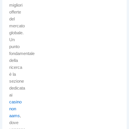
migliori
offerte
del
mercato
globale.
Un
punto
fondamentale
della
ricerca
è la
sezione
dedicata
ai
casino
non
aams
,
dove