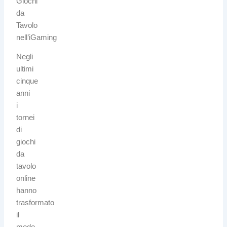
Giochi
da
Tavolo
nell’iGaming
Negli
ultimi
cinque
anni
i
tornei
di
giochi
da
tavolo
online
hanno
trasformato
il