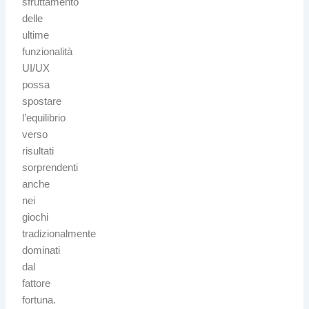
sfruttamento
delle
ultime
funzionalità
UI/UX
possa
spostare
l’equilibrio
verso
risultati
sorprendenti
anche
nei
giochi
tradizionalmente
dominati
dal
fattore
fortuna.