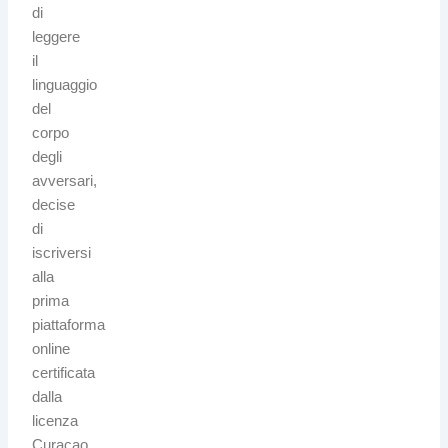
di
leggere
il
linguaggio
del
corpo
degli
avversari,
decise
di
iscriversi
alla
prima
piattaforma
online
certificata
dalla
licenza
Curacao