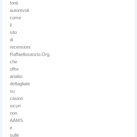
fonti
autorevoli
come
il
sito
di
recensioni
Raffaellosanzio.Org,
che
offre
analisi
dettagliate
su
casinò
sicuri
non
AAMS
e
sulle