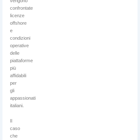
vengono
confrontate
licenze
offshore
e
condizioni
operative
delle
piattaforme
più
affidabili
per
gli
appassionati
italiani.
Il
caso
che