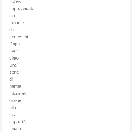
fiches
improvvisate
con
monete
da
centesimi.
Dopo
aver
vinto
una
serie
di
partite
informali
grazie
alla
sua
capacità
innata