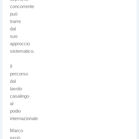
concorrente
può
trarre
dal
suo
approccio
sistematico.
Il
percorso
dal
tavolo
casalingo
al
podio
internazionale
Marco
iniziò