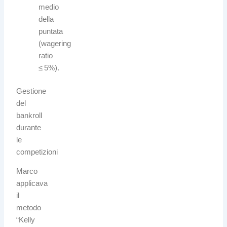
medio
della
puntata
(wagering
ratio
≤ 5%).
Gestione
del
bankroll
durante
le
competizioni
Marco
applicava
il
metodo
“Kelly