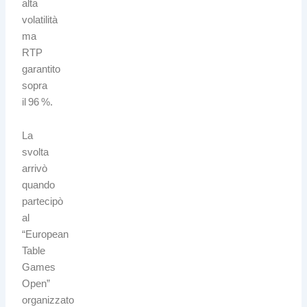
alta
volatilità
ma
RTP
garantito
sopra
il 96 %.
La
svolta
arrivò
quando
partecipò
al
“European
Table
Games
Open”
organizzato