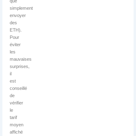
que
simplement
envoyer
des
ETH).
Pour
éviter
les
mauvaises
surprises,
il
est
conseillé
de
vérifier
le
tarif
moyen
affiché