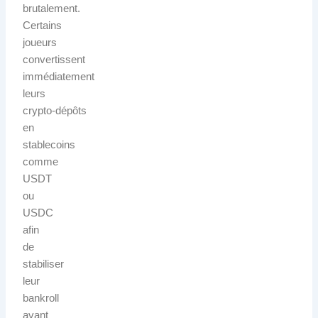
brutalement.
Certains
joueurs
convertissent
immédiatement
leurs
crypto‑dépôts
en
stablecoins
comme
USDT
ou
USDC
afin
de
stabiliser
leur
bankroll
avant