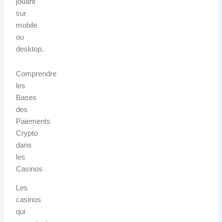
jouant
sur
mobile
ou
desktop.
Comprendre
les
Bases
des
Paiements
Crypto
dans
les
Casinos
Les
casinos
qui