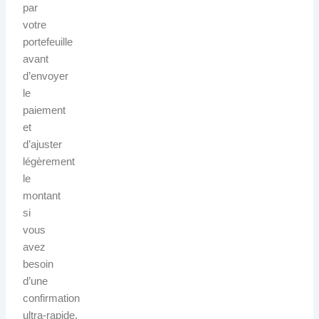
par
votre
portefeuille
avant
d’envoyer
le
paiement
et
d’ajuster
légèrement
le
montant
si
vous
avez
besoin
d’une
confirmation
ultra‑rapide.