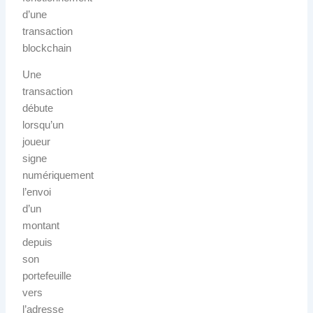
d’une
transaction
blockchain
Une
transaction
débute
lorsqu’un
joueur
signe
numériquement
l’envoi
d’un
montant
depuis
son
portefeuille
vers
l’adresse