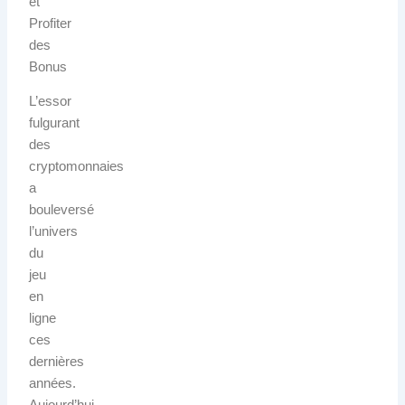
et
Profiter
des
Bonus
L’essor
fulgurant
des
cryptomonnaies
a
bouleversé
l’univers
du
jeu
en
ligne
ces
dernières
années.