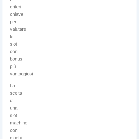
criteri
chiave
per
valutare
le
slot
con
bonus
più
vantaggiosi
La
scelta
di
una
slot
machine
con
giochi