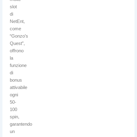
slot
di
NetEnt,
come
“Gonzo’s
Quest”,
offrono
la
funzione
di
bonus
attivabile
ogni
50-
100
spin,
garantendo
un