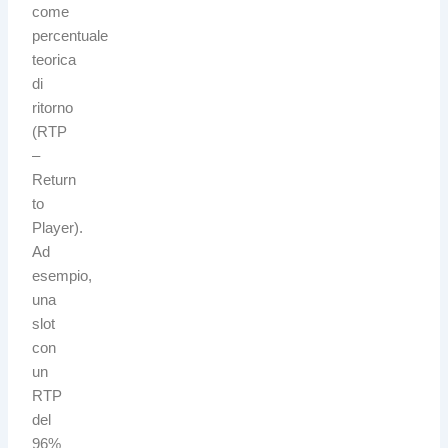
come
percentuale
teorica
di
ritorno
(RTP
–
Return
to
Player).
Ad
esempio,
una
slot
con
un
RTP
del
96%