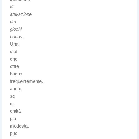
di
attivazione
dei
giochi
bonus
.
Una
slot
che
offre
bonus
frequentemente,
anche
se
di
entità
più
modesta,
può