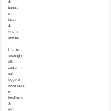
di
bonus
e
tassi
di
vincita
media.
Un’altra
strategia
efficace
consiste
nel
leggere
recensioni
e
feedback
di
altri