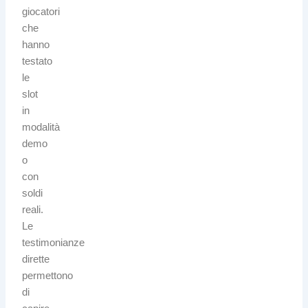
giocatori
che
hanno
testato
le
slot
in
modalità
demo
o
con
soldi
reali.
Le
testimonianze
dirette
permettono
di