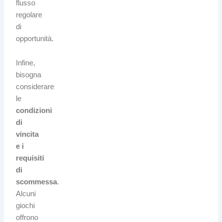
flusso
regolare
di
opportunità.
Infine,
bisogna
considerare
le
condizioni
di
vincita
e i
requisiti
di
scommessa
.
Alcuni
giochi
offrono