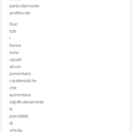
particolarmente
profittevole
Non
tutti
i
bonus
sono
uguali:
alcuni
presentano
caratteristiche
che
aumentano
significativamente
le
possibilità
di
vincita.