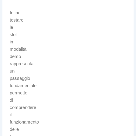
Infine,
testare
le
slot
in
modalità
demo
rappresenta
un
passaggio
fondamentale:
permette
di
comprendere
il
funzionamento
delle