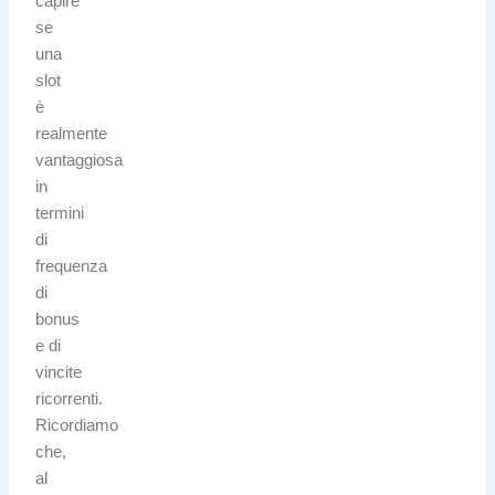
capire
se
una
slot
è
realmente
vantaggiosa
in
termini
di
frequenza
di
bonus
e di
vincite
ricorrenti.
Ricordiamo
che,
al