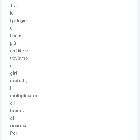
Tra
le
tipologie
di
bonus
più
redditizie
troviamo
i
giri
gratuiti
,
i
moltiplicatori
e i
bonus
di
ricarica
.
Per