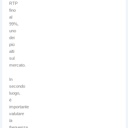
RTP
fino
al
99%,
uno
dei
più
alti
sul
mercato.
In
secondo
luogo,
è
importante
valutare
la
frequenza