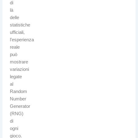
di
là
delle
statistiche
ufficiali,
l’esperienza
reale
può
mostrare
variazioni
legate
al
Random
Number
Generator
(RNG)
di
ogni
gioco.