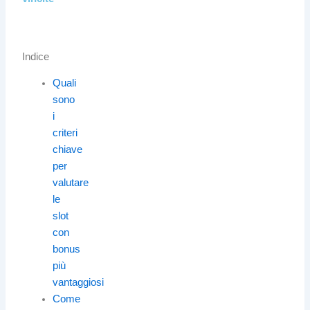
Indice
Quali
sono
i
criteri
chiave
per
valutare
le
slot
con
bonus
più
vantaggiosi
Come