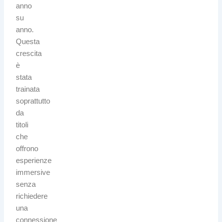
anno
su
anno.
Questa
crescita
è
stata
trainata
soprattutto
da
titoli
che
offrono
esperienze
immersive
senza
richiedere
una
connessione