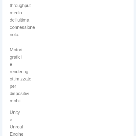
throughput
medio
dell’ultima
connessione
nota.
Motori
grafici
e
rendering
ottimizzato
per
dispositivi
mobili
Unity
e
Unreal
Engine