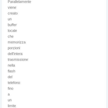
Parallelamente
viene
creato
un
buffer
locale
che
memorizza
porzioni
dell’intera
trasmissione
nella
flash
del
telefono
fino
a
un
limite