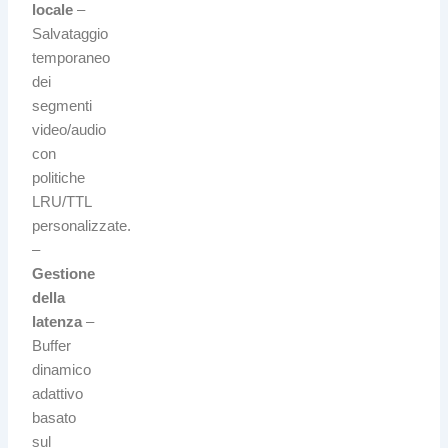
locale
–
Salvataggio
temporaneo
dei
segmenti
video/audio
con
politiche
LRU/TTL
personalizzate.
–
Gestione
della
latenza
–
Buffer
dinamico
adattivo
basato
sul