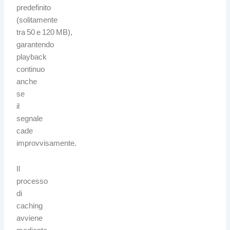
predefinito
(solitamente
tra 50 e 120 MB),
garantendo
playback
continuo
anche
se
il
segnale
cade
improvvisamente.
Il
processo
di
caching
avviene