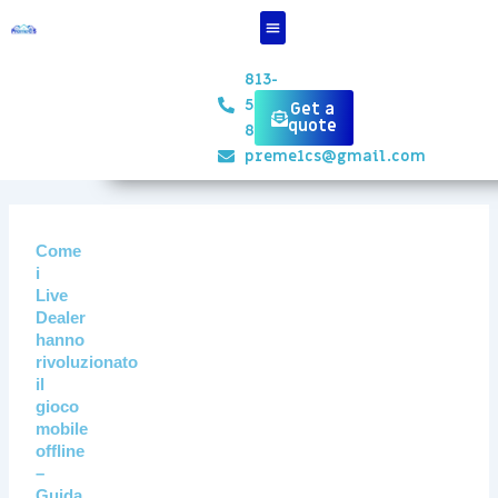
Skip
to
content
813-
551-
Get a
quote
8834
preme1cs@gmail.com
Come
i
Live
Dealer
hanno
rivoluzionato
il
gioco
mobile
offline
–
Guida