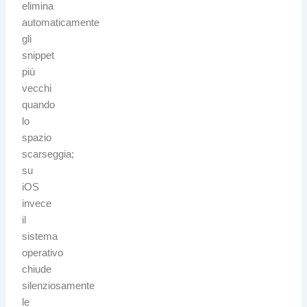
elimina
automaticamente
gli
snippet
più
vecchi
quando
lo
spazio
scarseggia;
su
iOS
invece
il
sistema
operativo
chiude
silenziosamente
le