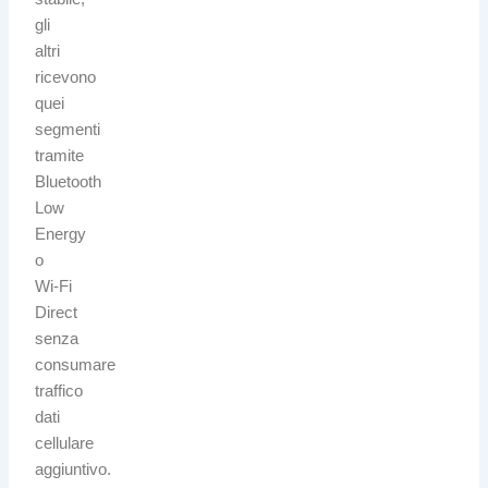
gli
altri
ricevono
quei
segmenti
tramite
Bluetooth
Low
Energy
o
Wi‑Fi
Direct
senza
consumare
traffico
dati
cellulare
aggiuntivo.