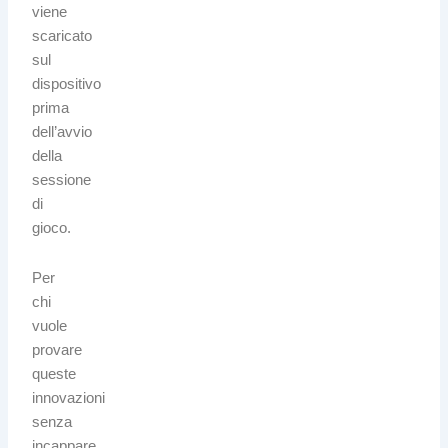
viene
scaricato
sul
dispositivo
prima
dell’avvio
della
sessione
di
gioco.
Per
chi
vuole
provare
queste
innovazioni
senza
incappare