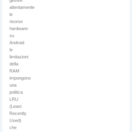
gestire
attentamente
le
risorse
hardware:
su
Android
le
limitazioni
della
RAM
impongono
una
politica
LRU
(Least
Recently
Used)
che