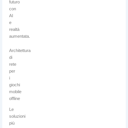
futuro
con
AI
e
realtà
aumentata.
Architettura
di
rete
per
i
giochi
mobile
offline
Le
soluzioni
più