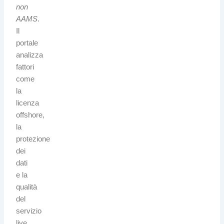
non
AAMS
.
Il
portale
analizza
fattori
come
la
licenza
offshore,
la
protezione
dei
dati
e la
qualità
del
servizio
live