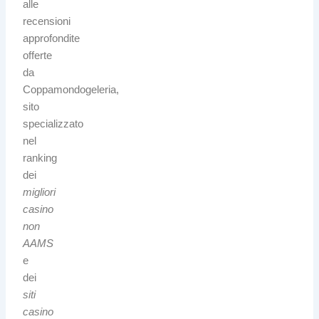
alle
recensioni
approfondite
offerte
da
Coppamondogeleria,
sito
specializzato
nel
ranking
dei
migliori
casino
non
AAMS
e
dei
siti
casino