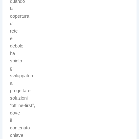
quando
la
copertura
di
rete
è
debole
ha
spinto
gli
sviluppatori
a
progettare
soluzioni
“offline‑first”,
dove
il
contenuto
chiave