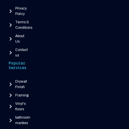
Privacy
Policy
Terms &
Conditions
About
Us
Contact
us
Popular
Services
Drywall
Finish
Framing
Vinyl's
floors
bathroom
marbles