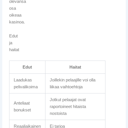
olevansa
osa
oikeaa
kasinoa.
Edut
ja
haitat
Edut
Haitat
Laadukas
Joillekin pelaajille voi olla
pelivalikoima
liikaa vaihtoehtoja
Jotkut pelaajat ovat
Anteliaat
raportoineet hitaista
bonukset
nostoista
Reaaliaikainen
Ei tarjoa