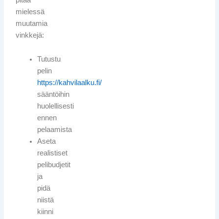
mielessä
muutamia
vinkkejä:
Tutustu
pelin
https://kahvilaalku.fi/
sääntöihin
huolellisesti
ennen
pelaamista
Aseta
realistiset
pelibudjetit
ja
pidä
niistä
kiinni