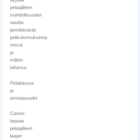
tarjoaa
pelaajilleen
mahdollisuuden
nauttia
jännittävästä
pelikokemuksesta
missä
ja
milloin
tahansa.
Pelattavuus
ja
ominaisuudet
Caxino
tarjoaa
pelaajilleen
laajan