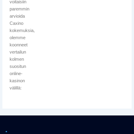
voitaisiin
paremmin
arvioida
Caxino
kokemuksia,
olemme
koonneet
vertailun
kolmen
suositun
online-
kasinon
välillä: