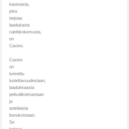
kasinoista,
joka
tarjoaa
laadukasta
rulettikokemusta,
on
Caxino.
Caxino
on
tunnettu
luotettavuudestaan,
laadukkaasta
pelivalikoimastaan
ja
anteliaista
bonuksistaan.
Se