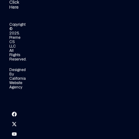
Click
Here
Copyright
©
2025.
Preme
CS
LLC
All
Rights
Reserved.
Designed
By
California
Website
Agency
Facebook
X
Y
L
-
o
i
t
u
n
w
t
k
i
u
e
t
b
d
t
e
i
e
n