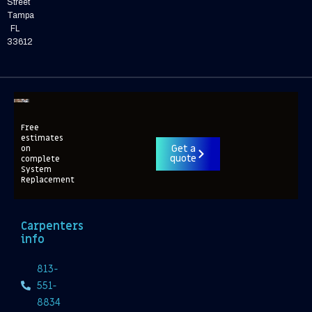
Street
Tampa
FL
33612
Free
estimates
Get a
on
quote
complete
System
Replacement
Carpenters
info
813-
551-
8834