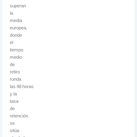
superan
la
media
europea,
donde
el
tiempo
medio
de
retiro
ronda
las 48 horas
y la
tasa
de
retención
se
sitúa