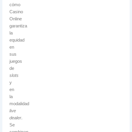
cómo
Casino
Online
garantiza
la
equidad
en
sus
juegos
de
slots
y
en
la
modalidad
live
dealer
.
Se