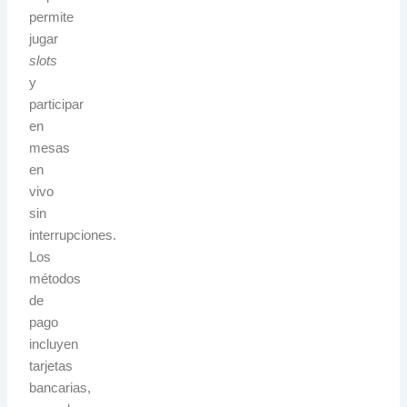
permite
jugar
slots
y
participar
en
mesas
en
vivo
sin
interrupciones.
Los
métodos
de
pago
incluyen
tarjetas
bancarias,