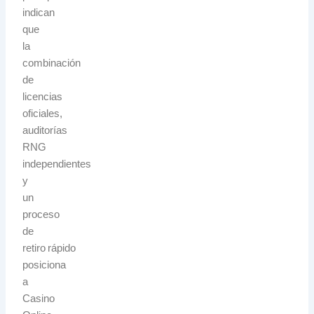
indican
que
la
combinación
de
licencias
oficiales,
auditorías
RNG
independientes
y
un
proceso
de
retiro rápido
posiciona
a
Casino