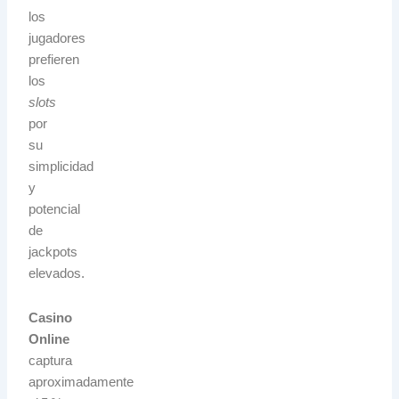
los
jugadores
prefieren
los
slots
por
su
simplicidad
y
potencial
de
jackpots
elevados.
Casino
Online
captura
aproximadamente