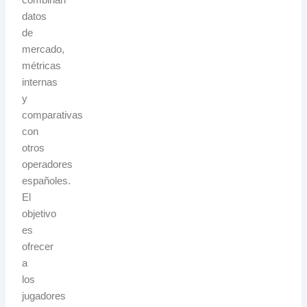
combinan
datos
de
mercado,
métricas
internas
y
comparativas
con
otros
operadores
españoles.
El
objetivo
es
ofrecer
a
los
jugadores