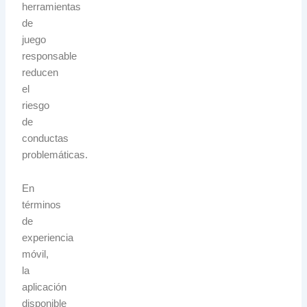
herramientas
de
juego
responsable
reducen
el
riesgo
de
conductas
problemáticas.
En
términos
de
experiencia
móvil,
la
aplicación
disponible