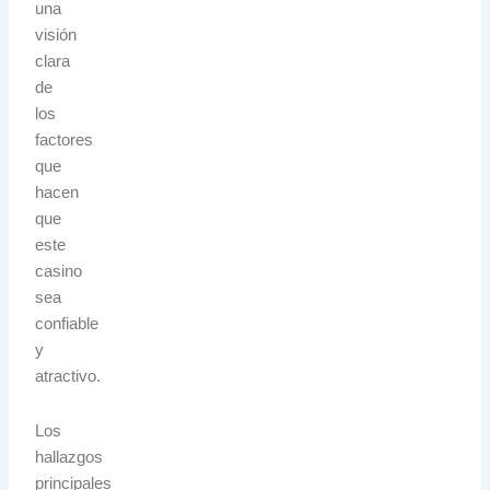
una
visión
clara
de
los
factores
que
hacen
que
este
casino
sea
confiable
y
atractivo.
Los
hallazgos
principales