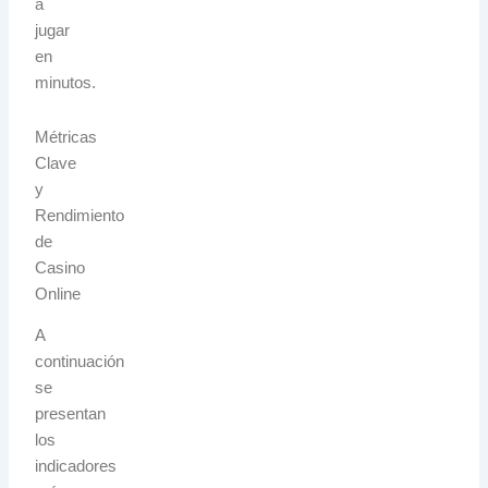
a
jugar
en
minutos.
Métricas
Clave
y
Rendimiento
de
Casino
Online
A
continuación
se
presentan
los
indicadores