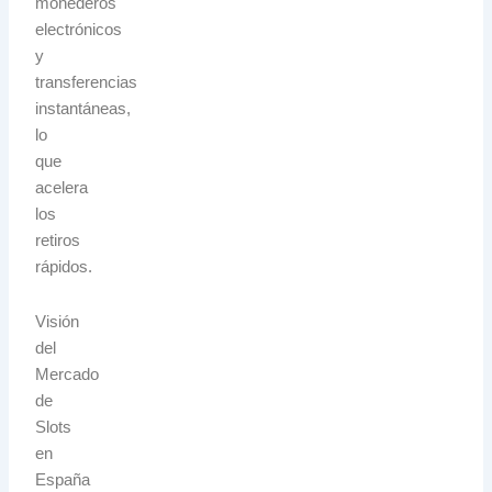
monederos
electrónicos
y
transferencias
instantáneas,
lo
que
acelera
los
retiros
rápidos.
Visión
del
Mercado
de
Slots
en
España