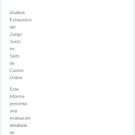
Análisis
Exhaustivo
del
Juego
Justo
en
Slots
de
Casino
Online
Este
informe
presenta
una
evaluación
detallada
de