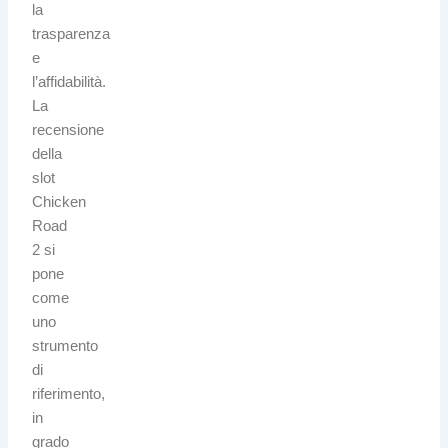
la
trasparenza
e
l’affidabilità.
La
recensione
della
slot
Chicken
Road
2 si
pone
come
uno
strumento
di
riferimento,
in
grado