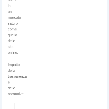
anche
in
un
mercato
saturo
come
quello
delle
slot
online.
Impatto
della
trasparenza
e
delle
normative