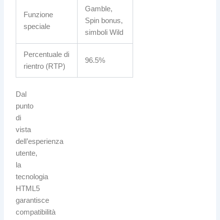
Gamble,
Funzione
Spin bonus,
speciale
simboli Wild
Percentuale di
96.5%
rientro (RTP)
Dal
punto
di
vista
dell’esperienza
utente,
la
tecnologia
HTML5
garantisce
compatibilità