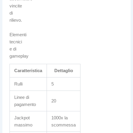
vincite
di
rilievo.
Elementi
tecnici
e di
gameplay
Caratteristica
Dettaglio
Rulli
5
Linee di
20
pagamento
Jackpot
1000x la
massimo
scommessa