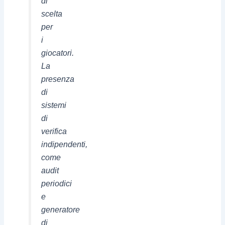
di
scelta
per
i
giocatori.
La
presenza
di
sistemi
di
verifica
indipendenti,
come
audit
periodici
e
generatore
di