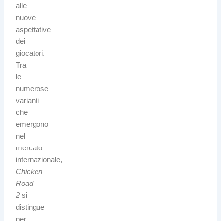
alle
nuove
aspettative
dei
giocatori.
Tra
le
numerose
varianti
che
emergono
nel
mercato
internazionale,
Chicken
Road
2
si
distingue
per