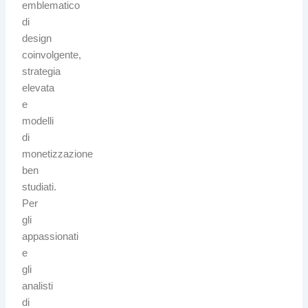
emblematico
di
design
coinvolgente,
strategia
elevata
e
modelli
di
monetizzazione
ben
studiati.
Per
gli
appassionati
e
gli
analisti
di