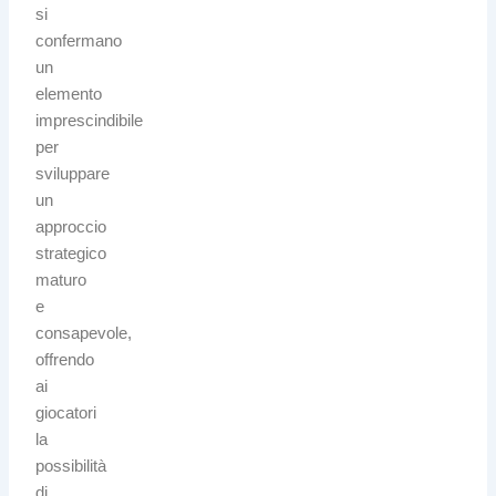
si
confermano
un
elemento
imprescindibile
per
sviluppare
un
approccio
strategico
maturo
e
consapevole,
offrendo
ai
giocatori
la
possibilità
di