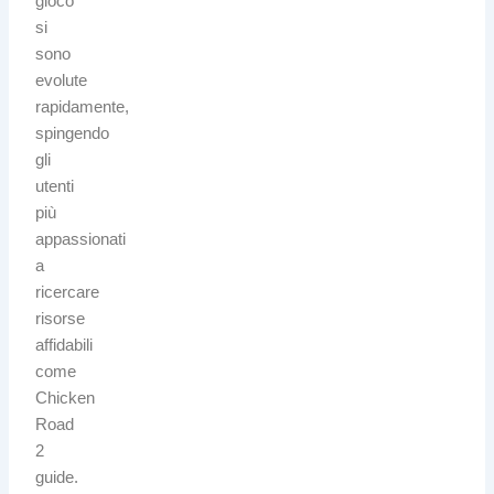
gioco
si
sono
evolute
rapidamente,
spingendo
gli
utenti
più
appassionati
a
ricercare
risorse
affidabili
come
Chicken
Road
2
guide.