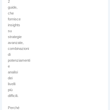
2
guide,
che
fornisce
insights
su
strategie
avanzate,
combinazioni
di
potenziamenti
e
analisi
dei
livelli
più
difficili.
Perché