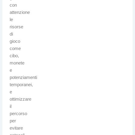
con
attenzione
le
risorse
di
gioco
come
cibo,
monete
e
potenziamenti
temporanei,
e
ottimizzare
il
percorso
per
evitare