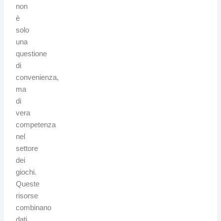
non
è
solo
una
questione
di
convenienza,
ma
di
vera
competenza
nel
settore
dei
giochi.
Queste
risorse
combinano
dati