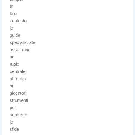
In
tale
contesto,
le
guide
specializzate
assumono
un
ruolo
centrale,
offrendo
ai
giocatori
strumenti
per
superare
le
sfide