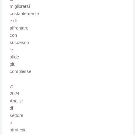
migliorarsi
costantemente
e di
affrontare
con
successo
le
sfide
più
complesse.
©
2024
Analisi
di
settore
e
strategia