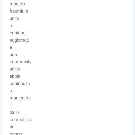
modello
freemium,
unito
a
contenuti
aggiornati
e
una
community
attiva,
abbia
contribuito
a
mantenere
il
titolo
competitivo
nel
tempo.