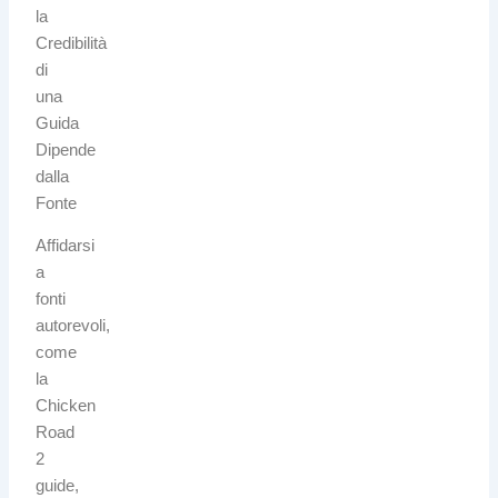
la
Credibilità
di
una
Guida
Dipende
dalla
Fonte
Affidarsi
a
fonti
autorevoli,
come
la
Chicken
Road
2
guide,