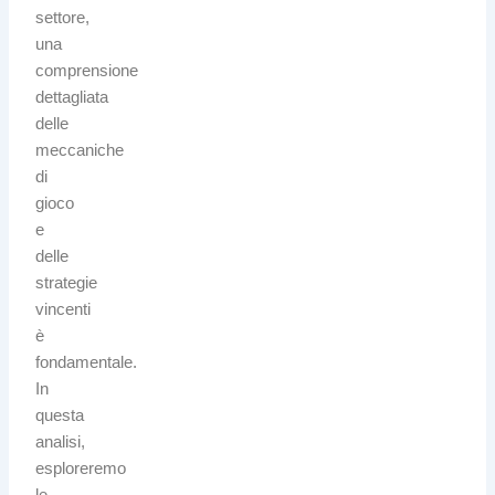
settore,
una
comprensione
dettagliata
delle
meccaniche
di
gioco
e
delle
strategie
vincenti
è
fondamentale.
In
questa
analisi,
esploreremo
le