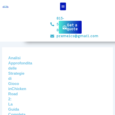
Skip
to
content
813-
551-
Get a
quote
8834
preme1cs@gmail.com
Analisi
Approfondita
delle
Strategie
di
Gioco
inChicken
Road
2:
La
Guida
Completa