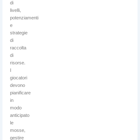
di
livelli,
potenziamenti
e
strategie
di
raccolta
di
risorse.
I
giocatori
devono
pianificare
in
modo
anticipato
le
mosse,
gestire