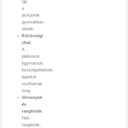
így
a
jackpotok
gyorsabban
nőnek.
Közösségi
chat:
A
játékosok
egymással
beszélgethetnek,
tippeket
oszthatnak
meg.
Versenyek
és
ranglisták:
Heti
ranglisták,