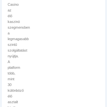
Casino
az
élő
kaszinó
szegmensben
a
legmagasabb
szintű
szolgáltatást
nyújtja.
A
platform
több,
mint
30
különböző
élő
asztalt