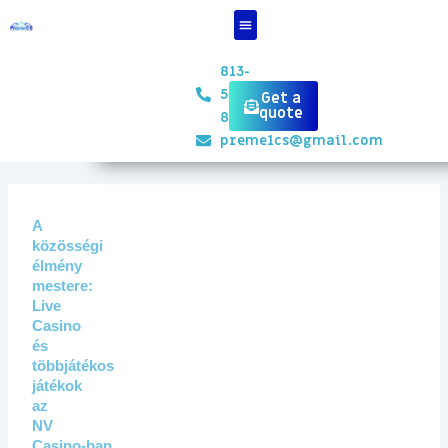
Skip
to
content
813-
551-
Get a
quote
8834
preme1cs@gmail.com
A
közösségi
élmény
mestere:
Live
Casino
és
többjátékos
játékok
az
NV
Casino‑ban