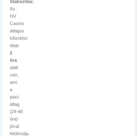
Statisztika:
Az
NV
Casino
átlagos
kifizetési
ideje
2
óra
alatt
van,
ami
a
piaci
átlag
(24‑48
óra)
jóval
felülmúlja.