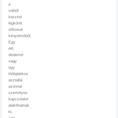
a
valódi
kaszinó
légkörét
otthonuk
kényelméből.
Egy
élő
dealerrel
vagy
egy
többjátékos
asztallal
azonnal
személyes
kapcsolatot
alakíthatnak
ki,