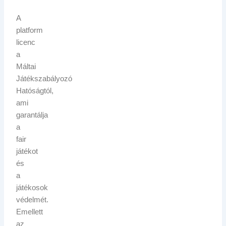
A
platform
licenc
a
Máltai
Játékszabályozó
Hatóságtól,
ami
garantálja
a
fair
játékot
és
a
játékosok
védelmét.
Emellett
az