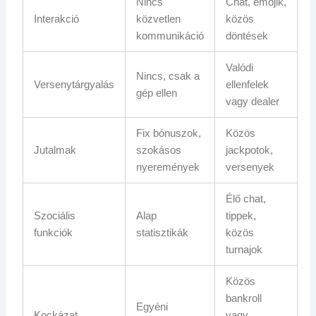
Nincs
Chat, emojik,
Interakció
közvetlen
közös
kommunikáció
döntések
Valódi
Nincs, csak a
Versenytárgyalás
ellenfelek
gép ellen
vagy dealer
Fix bónuszok,
Közös
Jutalmak
szokásos
jackpotok,
nyeremények
versenyek
Élő chat,
Szociális
Alap
tippek,
funkciók
statisztikák
közös
turnajok
Közös
bankroll
Egyéni
Kockázat
vagy