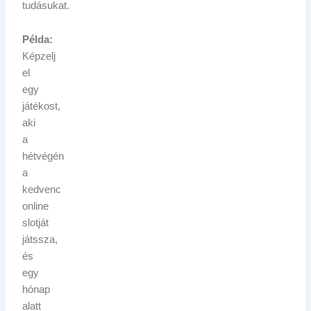
tudásukat.
Példa:
Képzelj
el
egy
játékost,
aki
a
hétvégén
a
kedvenc
online
slotját
játssza,
és
egy
hónap
alatt