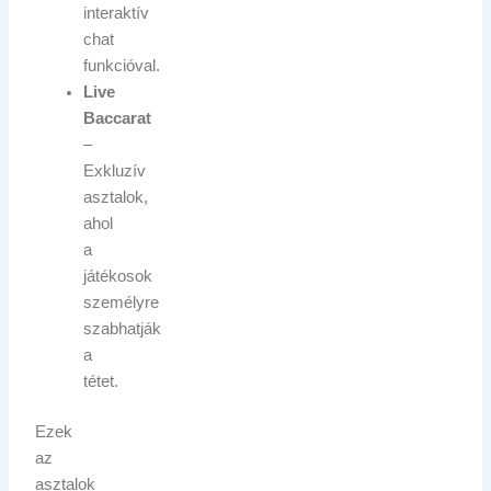
interaktív
chat
funkcióval.
Live
Baccarat
–
Exkluzív
asztalok,
ahol
a
játékosok
személyre
szabhatják
a
tétet.
Ezek
az
asztalok