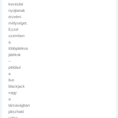
kevésbé
nyújtanak
érzelmi
mélységet.
Ezzel
szemben
a
többjátékos
játékok
–
például
a
live
blackjack
vagy
a
társaságban
játszható
video