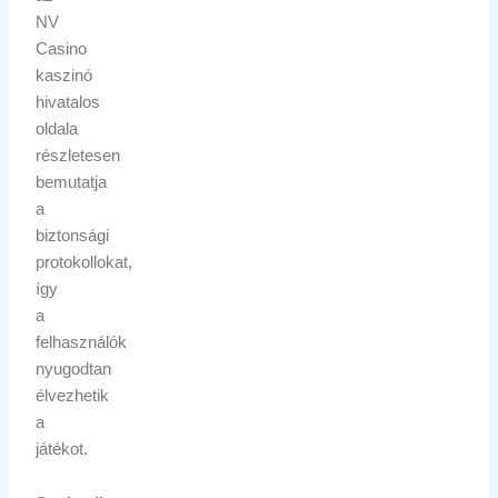
NV
Casino
kaszinó
hivatalos
oldala
részletesen
bemutatja
a
biztonsági
protokollokat,
így
a
felhasználók
nyugodtan
élvezhetik
a
játékot.