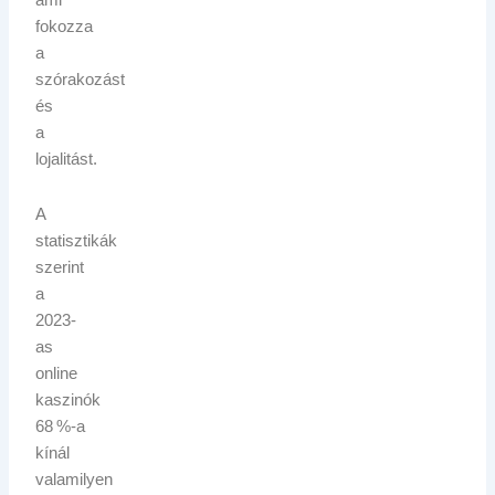
ami
fokozza
a
szórakozást
és
a
lojalitást.
A
statisztikák
szerint
a
2023-
as
online
kaszinók
68 %‑a
kínál
valamilyen