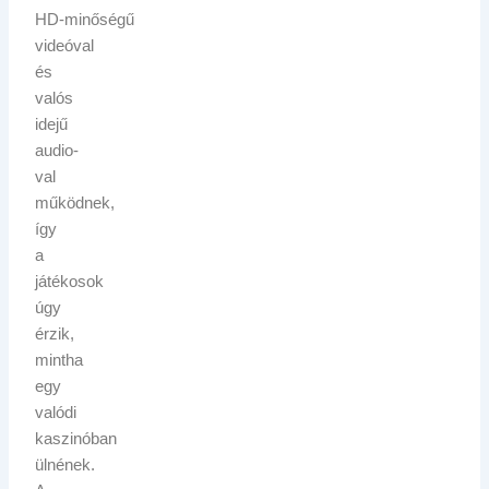
HD‑minőségű
videóval
és
valós
idejű
audio-
val
működnek,
így
a
játékosok
úgy
érzik,
mintha
egy
valódi
kaszinóban
ülnének.