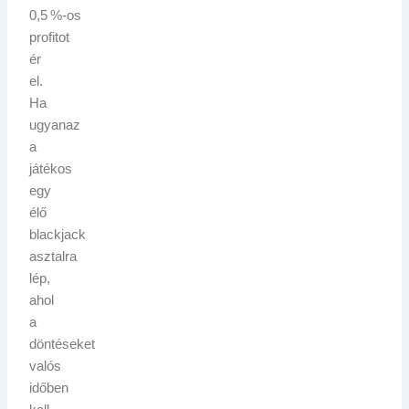
0,5 %‑os
profitot
ér
el.
Ha
ugyanaz
a
játékos
egy
élő
blackjack
asztalra
lép,
ahol
a
döntéseket
valós
időben