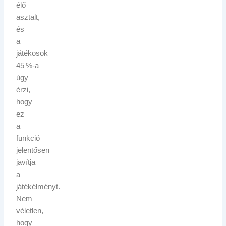
élő
asztalt,
és
a
játékosok
45 %‑a
úgy
érzi,
hogy
ez
a
funkció
jelentősen
javítja
a
játékélményt.
Nem
véletlen,
hogy