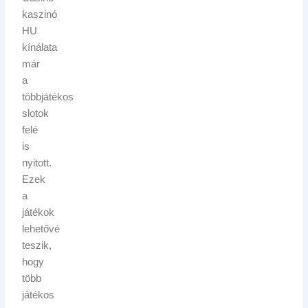
kaszinó
HU
kínálata
már
a
többjátékos
slotok
felé
is
nyitott.
Ezek
a
játékok
lehetővé
teszik,
hogy
több
játékos