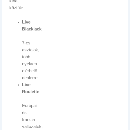
kínál,
köztük:
Live
Blackjack
–
7‑es
asztalok,
több
nyelven
elérhető
dealerrel.
Live
Roulette
–
Európai
és
francia
változatok,