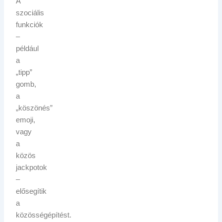
A
szociális
funkciók
–
például
a
„tipp”
gomb,
a
„köszönés”
emoji,
vagy
a
közös
jackpotok
–
elősegítik
a
közösségépítést.